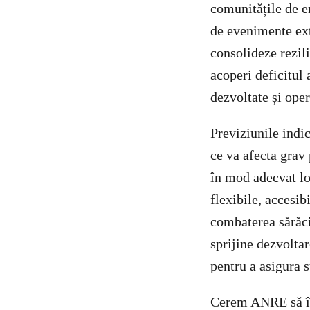
comunitățile de en
de evenimente ext
consolideze rezili
acoperi deficitul 
dezvoltate și oper
Previziunile indic
ce va afecta grav
în mod adecvat lo
flexibile, accesibi
combaterea sărăci
sprijine dezvolta
pentru a asigura s
Cerem ANRE să își