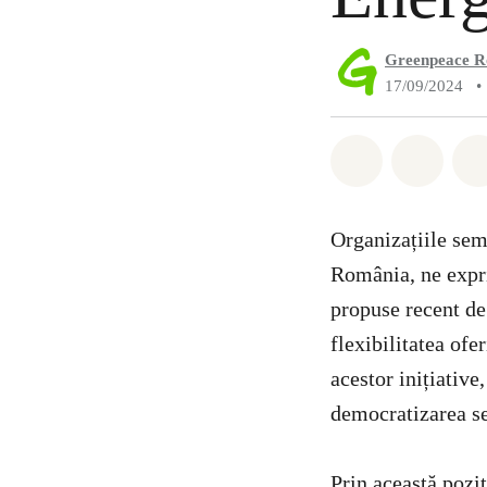
Greenpeace 
17/09/2024
•
Distribuie W
Distri
Organizațiile sem
România, ne expr
propuse recent de
flexibilitatea ofe
acestor inițiative,
democratizarea se
Prin această pozi