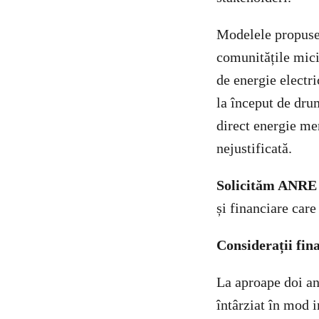
Modelele propuse 
comunitățile mici
de energie electr
la început de dru
direct energie me
nejustificată.
Solicităm ANRE
și financiare car
Considerații fin
La aproape doi an
întârziat în mod 