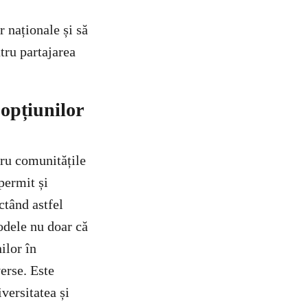
 naționale și să
tru partajarea
 opțiunilor
ru comunitățile
permit și
ctând astfel
odele nu doar că
ilor în
verse. Este
versitatea și