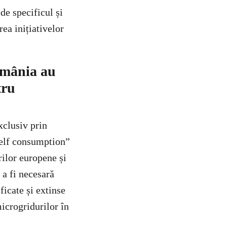
 de specificul și
ea inițiativelor
România au
tru
xclusiv prin
 self consumption”
ilor europene și
 a fi necesară
ficate și extinse
microgridurilor în