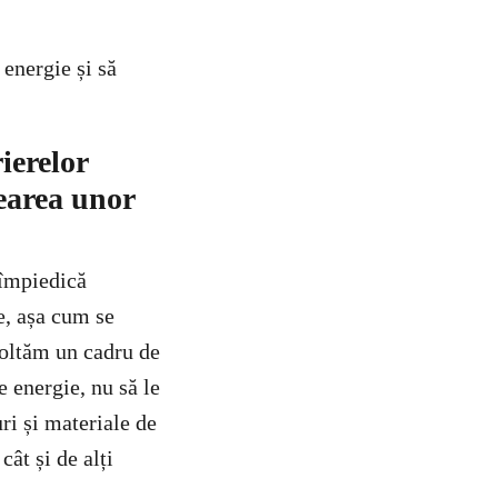
 energie și să
ierelor
rearea unor
 împiedică
e, așa cum se
voltăm un cadru de
e energie, nu să le
ri și materiale de
cât și de alți