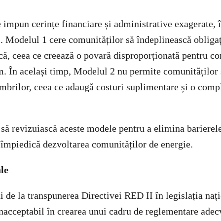
impun cerințe financiare și administrative exagerate, î
. Modelul 1 cere comunităților să îndeplinească obligaț
ică, ceea ce creează o povară disproporționată pentru co
m. În același timp, Modelul 2 nu permite comunităților 
mbrilor, ceea ce adaugă costuri suplimentare și o comp
să revizuiască aceste modele pentru a elimina barierel
e împiedică dezvoltarea comunităților de energie.
ale
i de la transpunerea Directivei RED II în legislația na
inacceptabil în crearea unui cadru de reglementare adec