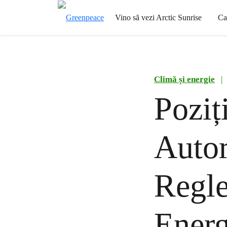
Vino să vezi Arctic Sunrise
Ca
Climă și energie
|
Poziț
Autor
Regle
Ener