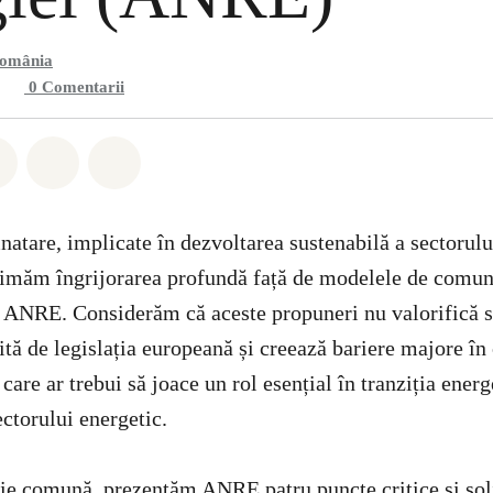
România
0
Comentarii
hatsapp
buie Facebook
Distribuie Twitter
Distribuie via Email
Share on Bluesky
natare, implicate în dezvoltarea sustenabilă a sectorulu
imăm îngrijorarea profundă față de modelele de comuni
 ANRE. Considerăm că aceste propuneri nu valorifică s
rită de legislația europeană și creează bariere majore în
 care ar trebui să joace un rol esențial în tranziția energ
ctorului energetic.
ție comună, prezentăm ANRE patru puncte critice și soli