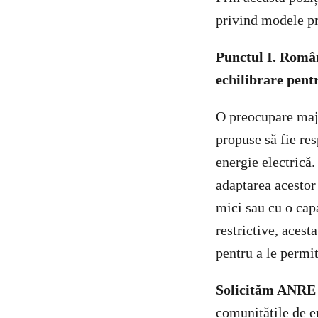
privind modele p
Punctul I. Român
echilibrare pent
O preocupare majo
propuse să fie res
energie electrică
adaptarea acestor 
mici sau cu o cap
restrictive, acest
pentru a le permit
Solicităm ANRE
comunitățile de en