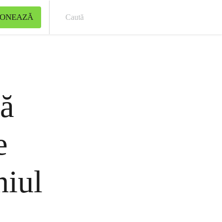
ONEAZĂ
Cau
tă
e
niul