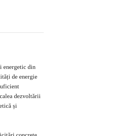
i energetic din
tăți de energie
uficient
 calea dezvoltării
etică și
citări concrete