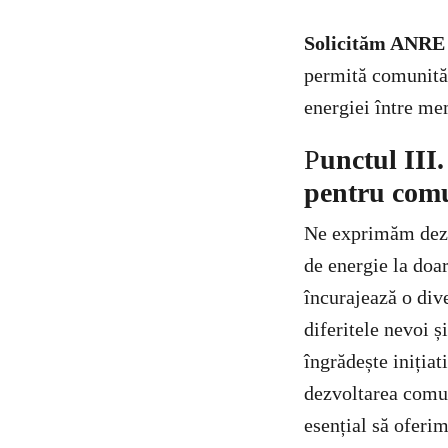
Solicităm ANRE
permită comunități
energiei între mem
P
unctul III
pentru comu
Ne exprimăm dezac
de energie la do
încurajează o div
diferitele nevoi ș
îngrădește inițiat
dezvoltarea comuni
esențial să oferim