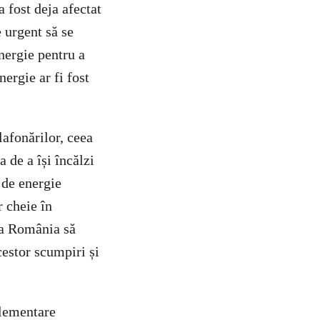
 fost deja afectat
 urgent să se
energie pentru a
nergie ar fi fost
lafonărilor, ceea
a de a își încălzi
 de energie
r cheie în
 ca România să
cestor scumpiri și
glementare