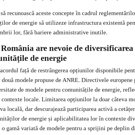
să recunoască aceste concepte în cadrul reglementărilor
lor de energie să utilizeze infrastructura existentă pen
brii lor, fără bariere administrative inutile.
. România are nevoie de diversificarea
nitățile de energie
ordul față de restrângerea opțiunilor disponibile pent
ar două modele propuse de ANRE. Directivele europene 
ersitate de modele pentru comunitățile de energie, refle
i contexte locale. Limitarea opțiunilor la doar câteva m
iva locală, dar descurajează participarea activă a cetățen
tăților de energie și aplicabilitatea lor în contexte di
 o gamă variată de modele pentru a sprijini pe deplin di