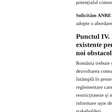
potențialul comun
Solicităm ANRE
adopte o abordare
Punctul IV.
existente pe
noi obstacol
România trebuie s
dezvoltarea comun
întâmplă în preze
reglementare care 
restricționeze și
informare ușor de î
stakeholderi.