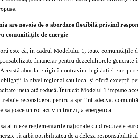
ropuse.
ia are nevoie de o abordare flexibilă privind respons
ru comunitățile de energie
ră este că, în cadrul Modelului 1, toate comunitățile d
ponsabilizate financiar pentru dezechilibrele generate î
. Această abordare rigidă contravine legislației europen
obligații la nivel regional sau local și oferă excepții p
acitate instalată redusă. Întrucât Modelul 1 impune aces
a trebuie reconsiderat pentru a sprijini adecvat comunită
e să joace un rol activ în tranziția energetică.
să alinieze reglementările naționale cu directivele euro
ergie să aibă posibilitatea de a delega responsabilitățil