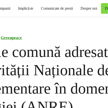
D
mpanii
Implică-te
Comunicate de presă
Despre noi
Greenpeace
ie comună adresa
ității Naționale d
mentare în dome
giei (ANRE)