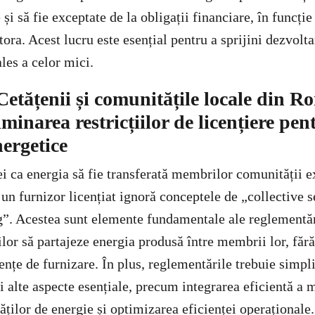
e și să fie exceptate de la obligații financiare, în funcție
ra. Acest lucru este esențial pentru a sprijini dezvoltar
les a celor mici.
Cetățenii și comunitățile locale din 
iminarea restricțiilor de licențiere pen
nergetice
i ca energia să fie transferată membrilor comunității e
 un furnizor licențiat ignoră conceptele de „collective
g”. Acestea sunt elemente fundamentale ale reglementăr
lor să partajeze energia produsă între membrii lor, fără
ențe de furnizare. În plus, reglementările trebuie simpli
i alte aspecte esențiale, precum integrarea eficientă a 
ților de energie și optimizarea eficienței operaționale.