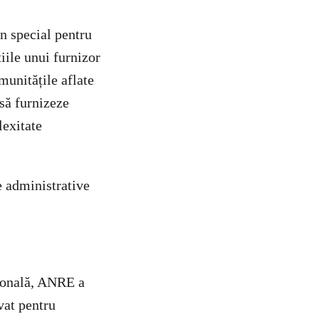
n special pentru
iile unui furnizor
munitățile aflate
să furnizeze
lexitate
e administrative
țională, ANRE a
vat pentru