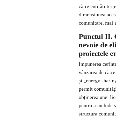
către entități terț
dimensiunea acesto
comunitare, mai a
Punctul II. 
nevoie de el
proiectele e
Impunerea cerințe
vânzarea de către
și „energy sharin
permit comunități
obținerea unei lic
pentru a include ș
structura comunită