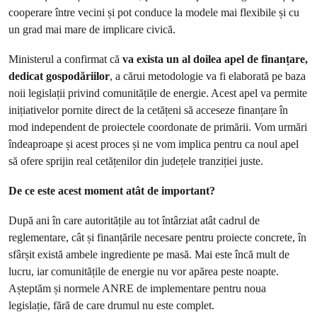
cooperare între vecini și pot conduce la modele mai flexibile și cu
un grad mai mare de implicare civică.
Ministerul a confirmat că
va exista un al doilea apel de finanțare,
dedicat gospodăriilor
, a cărui metodologie va fi elaborată pe baza
noii legislații privind comunitățile de energie. Acest apel va permite
inițiativelor pornite direct de la cetățeni să acceseze finanțare în
mod independent de proiectele coordonate de primării. Vom urmări
îndeaproape și acest proces și ne vom implica pentru ca noul apel
să ofere sprijin real cetățenilor din județele tranziției juste.
De ce este acest moment atât de important?
După ani în care autoritățile au tot întârziat atât cadrul de
reglementare, cât și finanțările necesare pentru proiecte concrete, în
sfârșit există ambele ingrediente pe masă. Mai este încă mult de
lucru, iar comunitățile de energie nu vor apărea peste noapte.
Așteptăm și normele ANRE de implementare pentru noua
legislație, fără de care drumul nu este complet.