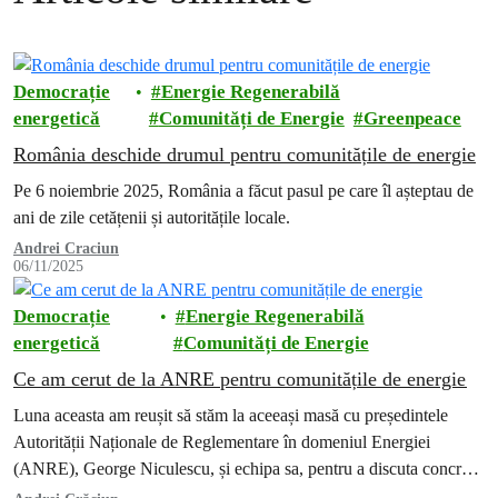
Democrație
Energie Regenerabilă
energetică
Comunități de Energie
Greenpeace
România deschide drumul pentru comunitățile de energie
Pe 6 noiembrie 2025, România a făcut pasul pe care îl așteptau de
ani de zile cetățenii și autoritățile locale.
Andrei Craciun
06/11/2025
Democrație
Energie Regenerabilă
energetică
Comunități de Energie
Ce am cerut de la ANRE pentru comunitățile de energie
Luna aceasta am reușit să stăm la aceeași masă cu președintele
Autorității Naționale de Reglementare în domeniul Energiei
(ANRE), George Niculescu, și echipa sa, pentru a discuta concret
ce trebuie făcut astfel încât românii să se poată organiza în