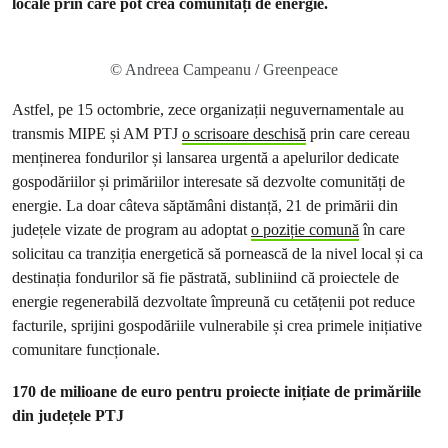
locale prin care pot crea comunități de energie.
© Andreea Campeanu / Greenpeace
Astfel, pe 15 octombrie, zece organizații neguvernamentale au
transmis MIPE și AM PTJ
o scrisoare deschisă
prin care cereau
menținerea fondurilor și lansarea urgentă a apelurilor dedicate
gospodăriilor și primăriilor interesate să dezvolte comunități de
energie. La doar câteva săptămâni distanță, 21 de primării din
județele vizate de program au adoptat
o poziție comună
în care
solicitau ca tranziția energetică să pornească de la nivel local și ca
destinația fondurilor să fie păstrată, subliniind că proiectele de
energie regenerabilă dezvoltate împreună cu cetățenii pot reduce
facturile, sprijini gospodăriile vulnerabile și crea primele inițiative
comunitare funcționale.
170 de milioane de euro pentru proiecte inițiate de primăriile
din județele PTJ