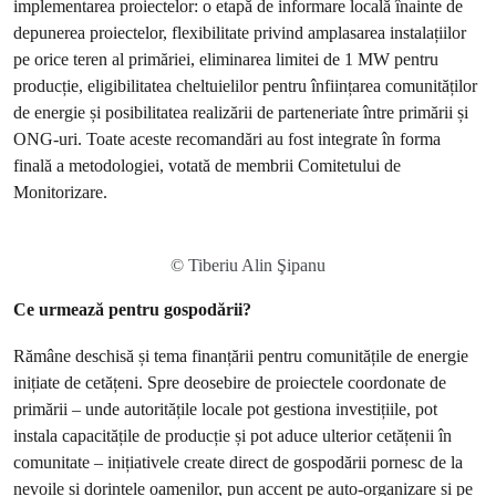
implementarea proiectelor: o etapă de informare locală înainte de
depunerea proiectelor, flexibilitate privind amplasarea instalațiilor
pe orice teren al primăriei, eliminarea limitei de 1 MW pentru
producție, eligibilitatea cheltuielilor pentru înființarea comunităților
de energie și posibilitatea realizării de parteneriate între primării și
ONG-uri. Toate aceste recomandări au fost integrate în forma
finală a metodologiei, votată de membrii Comitetului de
Monitorizare.
© Tiberiu Alin Şipanu
Ce urmează pentru gospodării?
Rămâne deschisă și tema finanțării pentru comunitățile de energie
inițiate de cetățeni. Spre deosebire de proiectele coordonate de
primării – unde autoritățile locale pot gestiona investițiile, pot
instala capacitățile de producție și pot aduce ulterior cetățenii în
comunitate – inițiativele create direct de gospodării pornesc de la
nevoile și dorințele oamenilor, pun accent pe auto-organizare și pe