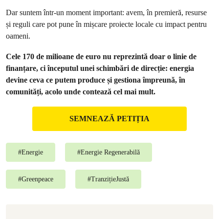
Dar suntem într-un moment important: avem, în premieră, resurse
și reguli care pot pune în mișcare proiecte locale cu impact pentru
oameni.
Cele 170 de milioane de euro nu reprezintă doar o linie de
finanțare, ci începutul unei schimbări de direcție: energia
devine ceva ce putem produce și gestiona împreună, în
comunități, acolo unde contează cel mai mult.
SEMNEAZĂ PETIȚIA
#
Energie
#
Energie Regenerabilă
#
Greenpeace
#
TranzițieJustă