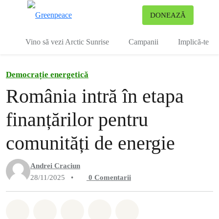
To
DONEAZĂ
Meniu
Vino să vezi Arctic Sunrise
Campanii
Implică-te
Democrație energetică
România intră în etapa
finanțărilor pentru
comunități de energie
Andrei Craciun
28/11/2025
•
0
Comentarii
Distribuie Whatsapp
Distribuie Facebook
Distribuie Twitter
Distribuie via Email
Share on Bluesky