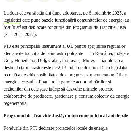
La doar câteva săptămâni după adoptarea, pe 6 noiembrie 2025, a
legislației
care pune bazele funcționării comunităților de energie, au
fost în sfârșit deblocate fondurile din Programul de Tranziție Justă
(PTJ 2021-2027).
PTJ este principalul instrument al UE pentru sprijinirea regiunilor
afectate de tranziția de la industrii poluante — în România, județele
Gorj, Hunedoara, Dolj, Galați, Prahova și Mureș — iar alocarea
destinată țării noastre este de 2,13 miliarde de euro. Dacă legislația
recentă a deschis posibilitatea de a organiza și opera comunități de
energie, accesul la finanțare le permite acum primăriilor și
cetățenilor din cele șase județe să dezvolte primele proiecte
colaborative de producere, gestionare și consum colectiv de energie
regenerabilă.
Programul de Tranziție Justă, un instrument blocat ani de zile
Fondurile din PTJ dedicate proiectelor locale de energie