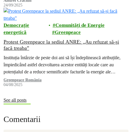
Andrei Crăciun
24/09/2025
comunități de energie.
Democrație
Comunități de Energie
energetică
Greenpeace
Protest Greenpeace la sediul ANRE: „Au refuzat să-și
facă treaba”
Instituția întârzie de peste doi ani să își îndeplinească atribuțiile,
împiedicând astfel dezvoltarea acestor entități locale care au
potențialul de a reduce semnificativ facturile la energie ale
românilor.
Greenpeace România
04/08/2025
See all posts
Comentarii