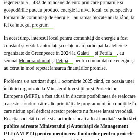
regenerabilă – 482 de milioane de euro prin care primăriile și
gospodăriile puteau produce energie la nivel local, cu perspectiva
formării de comunități de energie – au rămas blocate ani la rând, la
fel ca întregul
program
.
În acest timp, interesul local pentru comunități de energie a fost
constant și vizibil: autorități și cetățeni au participat la atelierele
organizate de Greenpeace în 2024 la
Galați
și
Petrila
, au
semnat
Memorandumul
și
Petiția
pentru comunități de energie și
au cerut în mod repetat lansarea finanțărilor promise.
Problema s-a acutizat după 1 octombrie 2025 când, cu ocazia unei
întâlniri organizate la Ministerul Investițiilor și Proiectelor
Europene (MIPE), a fost adusă în discuție posibilitatea de realocare
a acestor fonduri către alte priorități ale programului, în condițiile în
care niciun apel dedicat acestor proiecte nu fusese lansat vreodată.
Reacția societății civile și a actorilor locali a fost imediată:
solicitări
publice adresate Ministerului și Autorității de Management
PTJ (AM PTJ) pentru menținerea fondurilor pentru proiecte