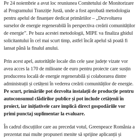
Pe 24 noiembrie a avut loc reuniunea Comitetului de Monitorizare
al Programului Tranziție Justă, unde a fost aprobată metodologia
pentru apelul de finanțare dedicat primăriilor – „Dezvoltarea
surselor de energie regenerabilă în perspectiva creării comunităților
de energie”. Pe baza acestei metodologii, MIPE va finaliza ghidul
solicitantului în cel mai scurt timp, astfel încât apelul să poată fi
lansat până la finalul anului.
Prin acest apel, autoritățile locale din cele șase județe vizate vor
avea acces la 170 de milioane de euro pentru proiecte care susțin
producerea locală de energie regenerabilă și colaborarea dintre
administrații și cetățeni în vederea creării comunităților de energie.
Pe scurt, primăriile pot dezvolta instalații de producție pentru
autoconsumul clădirilor publice și pot include cetățenii în
proiect, iar inițiativele care implică direct gospodăriile vor
primi punctaj suplimentar la evaluare.
În cadrul discuțiilor care au precedat votul, Greenpeace România a
prezentat mai multe propuneri menite să sprijine aplicanții și