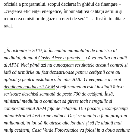
oficială a programului, scopul declarat în ghidul de finanțare –
„creşterea eficienţei energetice, îmbunătăţirea calităţii aerului şi
reducerea emisiilor de gaze cu efect de seră” – a fost în totalitate
ratat.
„În octombrie 2019, la începutul mandatului de ministru al
mediului, domnul
Costel Alexe a promis
că va realiza un audit
al AFM. Nici până azi nu cunoaștem rezultatele acestui control și
iată că urmările au fost dezastruoase pentru cetățenii care au
aplicat și pentru instalatori. În iulie 2020, Greenpeace a cerut
demiterea conducerii AFM
și reformarea acestei instituții într-o
scrisoare deschisă semnată de peste 700 de cetățeni. Însă,
ministrul mediului a continuat să gireze tacit neregulile și
comportamentul AFM față de cetățeni. Din păcate, incompetența
administrativă lasă urme adânci. Deși se anunța a fi un program
multianual, în loc să fie atrase alte fonduri și să fie ajutați mai
mulți cetățeni, Casa Verde Fotovoltaice va folosi în a doua sesiune