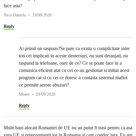
face asta?
Nica Daniela
19/08/2020
Reply
Ai primit un raspuns?Se pare ca exista o complicitate intre
toti cei implicati in aceste demersuri, nu sunt deranjati, nu
raspund la telefoane, oare de ce? Ce se poate face in a
comunica eficient atat cu cei ce-au gestionat si initiat acest
program cat si cu cei ce doresc a contasta sistemul mafiot
ce permite aceste abuzuri?
Moses
29/09/2020
Reply
Multi bani alocati Romaniei de UE nu au putut fi trasi pentru ca asa
vrea UE si reprezentantii lor in Romania si care conduc tara. Eu am