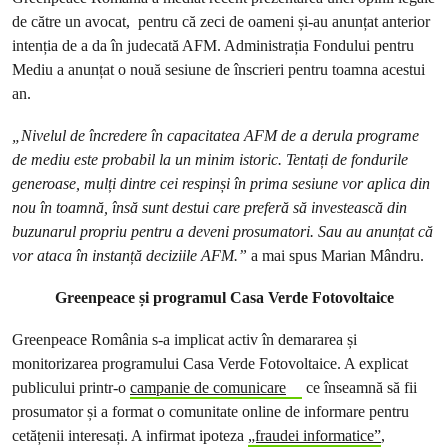
de către un avocat, pentru că zeci de oameni și-au anunțat anterior
intenția de a da în judecată AFM. Administrația Fondului pentru
Mediu a anunțat o nouă sesiune de înscrieri pentru toamna acestui
an.
„Nivelul de încredere în capacitatea AFM de a derula programe
de mediu este probabil la un minim istoric. Tentați de fondurile
generoase, mulți dintre cei respinși în prima sesiune vor aplica din
nou în toamnă, însă sunt destui care preferă să investească din
buzunarul propriu pentru a deveni prosumatori. Sau au anunțat că
vor ataca în instanță deciziile AFM.”
a mai spus Marian Mândru.
Greenpeace și programul Casa Verde Fotovoltaice
Greenpeace România s-a implicat activ în demararea și
monitorizarea programului Casa Verde Fotovoltaice. A explicat
publicului printr-o
campanie de comunicare
ce înseamnă să fii
prosumator și a format o comunitate online de informare pentru
cetățenii interesați. A infirmat ipoteza
„fraudei informatice”
,