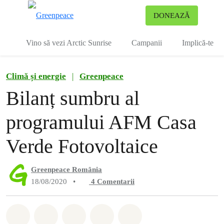
To
DONEAZĂ
Meniu
Vino să vezi Arctic Sunrise
Campanii
Implică-te
Climă și energie
|
Greenpeace
Bilanț sumbru al
programului AFM Casa
Verde Fotovoltaice
Greenpeace România
18/08/2020
•
4
Comentarii
Distribuie Whatsapp
Distribuie Facebook
Distribuie Twitter
Distribuie via Email
Share on Bluesky