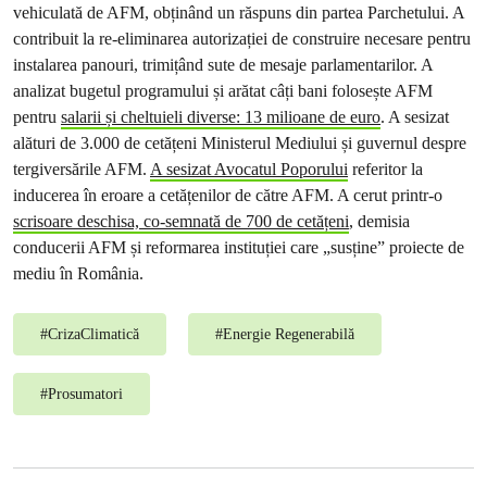
vehiculată de AFM, obținând un răspuns din partea Parchetului. A
contribuit la re-eliminarea autorizației de construire necesare pentru
instalarea panouri, trimițând sute de mesaje parlamentarilor. A
analizat bugetul programului și arătat câți bani folosește AFM
pentru
salarii și cheltuieli diverse: 13 milioane de euro
. A sesizat
alături de 3.000 de cetățeni Ministerul Mediului și guvernul despre
tergiversările AFM.
A sesizat Avocatul Poporului
referitor la
inducerea în eroare a cetățenilor de către AFM. A cerut printr-o
scrisoare deschisa, co-semnată de 700 de cetățeni
, demisia
conducerii AFM și reformarea instituției care „susține” proiecte de
mediu în România.
#
CrizaClimatică
#
Energie Regenerabilă
#
Prosumatori