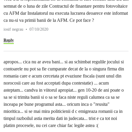
semnat de o luna de zile Contractul de finantare pentru fotovoltaice
cu AFM dar Instalatorul nu executa lucrarea deoarece este informat
ca nu-si va primii banii de la AFM. Ce pot face ?
iosif negrau
07/10/2020
Reply
apropos... cica nu ar avea bani... si au schimbat regulile jocului si
contoarele nu pot sa fie cumparate decat de la o singura firma din
romania care e acum cercetata pt evaziune fiscala (sunt unul din
norocosii care au fost acceptati dupa contestatie) ... acum
asteptam... candva in viitorul apropiat... gen 10-20 de ani poate o
sa se si trimita banii si o sa se faca niste reguli calumea ca sa se
inceapa pe bune programul asta... oricum inca o "reusita"
mioritica... si se mai mira politicienii d c emigreaza romanii ca in
timpul razboilul astia merita dati in judecata... trist e ca tot noi
platim procesele, nu cei care chiar fac legile astea :(