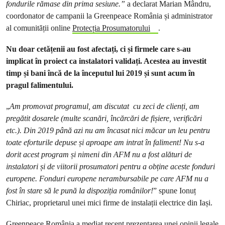
fondurile rămase din prima sesiune.”
a declarat Marian Mândru,
coordonator de campanii la Greenpeace România și administrator
al comunității online
Protecția Prosumatorului
.
Nu doar cetățenii au fost afectați, ci și firmele care s-au
implicat în proiect ca instalatori validați. Acestea au investit
timp și bani încă de la începutul lui 2019 și sunt acum în
pragul falimentului.
„
Am promovat programul, am discutat cu zeci de clienți, am
pregătit dosarele (multe scanări, încărcări de fișiere, verificări
etc.). Din 2019 până azi nu am încasat nici măcar un leu pentru
toate eforturile depuse și aproape am intrat în faliment! Nu s-a
dorit acest program și nimeni din AFM nu a fost alături de
instalatori și de viitorii prosumatori pentru a obține aceste fonduri
europene. Fonduri europene nerambursabile pe care AFM nu a
fost în stare să le pună la dispoziția românilor!
” spune Ionuț
Chiriac, proprietarul unei mici firme de instalații electrice din Iași.
Greenpeace România a mediat recent prezentarea unei opinii legale