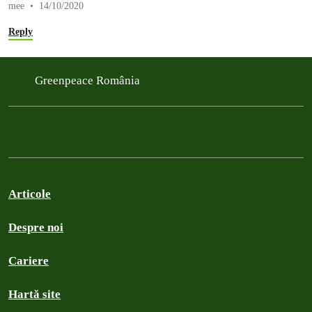
mee
14/10/2020
Reply
Greenpeace România
Articole
Despre noi
Cariere
Hartă site