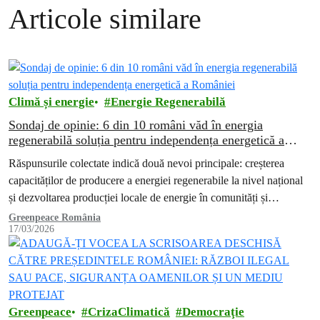
Articole similare
Climă și energie
Energie Regenerabilă
Sondaj de opinie: 6 din 10 români văd în energia
regenerabilă soluția pentru independența energetică a
României
Răspunsurile colectate indică două nevoi principale: creșterea
capacităților de producere a energiei regenerabile la nivel național
și dezvoltarea producției locale de energie în comunități și
gospodării.
Greenpeace România
17/03/2026
Greenpeace
CrizaClimatică
Democraţie