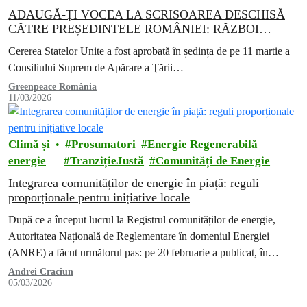
ADAUGĂ-ȚI VOCEA LA SCRISOAREA DESCHISĂ
CĂTRE PREȘEDINTELE ROMÂNIEI: RĂZBOI
ILEGAL SAU PACE, SIGURANȚA OAMENILOR ȘI
Cererea Statelor Unite a fost aprobată în ședința de pe 11 martie a
UN MEDIU PROTEJAT
Consiliului Suprem de Apărare a Ţării…
Greenpeace România
11/03/2026
Climă și
Prosumatori
Energie Regenerabilă
energie
TranzițieJustă
Comunități de Energie
Integrarea comunităților de energie în piață: reguli
proporționale pentru inițiative locale
După ce a început lucrul la Registrul comunităților de energie,
Autoritatea Națională de Reglementare în domeniul Energiei
(ANRE) a făcut următorul pas: pe 20 februarie a publicat, în
dezbatere publică,…
Andrei Craciun
05/03/2026