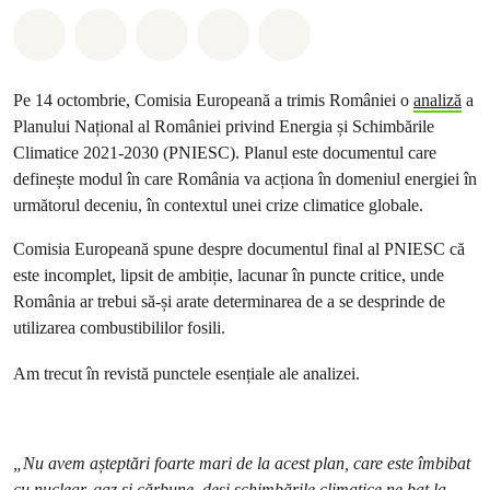
Distribuie Whatsapp
Distribuie Facebook
Distribuie Twitter
Distribuie via Email
Share on Bluesky
Pe 14 octombrie, Comisia Europeană a trimis României o
analiză
a
Planului Național al României privind Energia și Schimbările
Climatice 2021-2030 (PNIESC). Planul este documentul care
definește modul în care România va acționa în domeniul energiei în
următorul deceniu, în contextul unei crize climatice globale.
Comisia Europeană spune despre documentul final al PNIESC că
este incomplet, lipsit de ambiție, lacunar în puncte critice, unde
România ar trebui să-și arate determinarea de a se desprinde de
utilizarea combustibililor fosili.
Am trecut în revistă punctele esențiale ale analizei.
„Nu avem așteptări foarte mari de la acest plan, care este îmbibat
cu nuclear, gaz și cărbune, deși schimbările climatice ne bat la