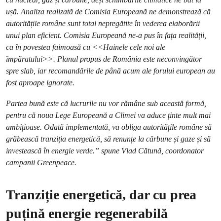
ușă. Analiza realizată de Comisia Europeană ne demonstrează că
autoritățile române sunt total nepregătite în vederea elaborării
unui plan eficient. Comisia Europeană ne-a pus în fața realității,
ca în povestea faimoasă cu <<Hainele cele noi ale
împăratului>>. Planul propus de România este neconvingător
spre slab, iar recomandările de până acum ale forului european au
fost aproape ignorate.
Partea bună este că lucrurile nu vor rămâne sub această formă,
pentru că noua Lege Europeană a Climei va aduce ținte mult mai
ambițioase. Odată implementată, va obliga autoritățile române să
grăbească tranziția energetică, să renunțe la cărbune și gaze și să
investească în energie verde.” spune Vlad Cătună, coordonator
campanii Greenpeace.
Tranziție energetică, dar cu prea
puțină energie regenerabilă