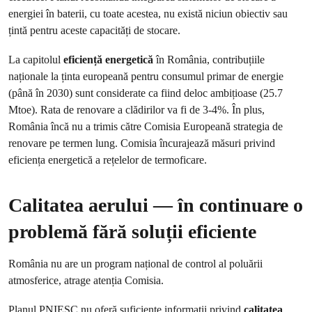
energiei în baterii, cu toate acestea, nu există niciun obiectiv sau
țintă pentru aceste capacități de stocare.
La capitolul
eficiență energetică
în România, contribuțiile
naționale la ținta europeană pentru consumul primar de energie
(până în 2030) sunt considerate ca fiind deloc ambițioase (25.7
Mtoe). Rata de renovare a clădirilor va fi de 3-4%. În plus,
România încă nu a trimis către Comisia Europeană strategia de
renovare pe termen lung. Comisia încurajează măsuri privind
eficiența energetică a rețelelor de termoficare.
Calitatea aerului — în continuare o
problemă fără soluții eficiente
România nu are un program național de control al poluării
atmosferice, atrage atenția Comisia.
Planul PNIESC nu oferă suficiente informații privind
calitatea