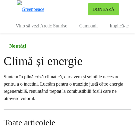
To
DONEAZĂ
Meniu
Vino să vezi Arctic Sunrise
Campanii
Implică-te
Noutăți
Climă și energie
Suntem în plină criză climatică, dar avem și soluțiile necesare
pentru a o încetini. Lucrăm pentru o tranziție justă către energia
regenerabilă, renunțând treptat la combustibilii fosili care ne
otrăvesc viitorul.
Toate articolele