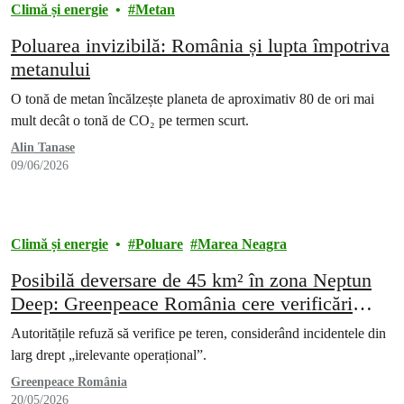
Climă și energie
Metan
Poluarea invizibilă: România și lupta împotriva
metanului
O tonă de metan încălzește planeta de aproximativ 80 de ori mai
mult decât o tonă de CO₂ pe termen scurt.
Alin Tanase
09/06/2026
Climă și energie
Poluare
Marea Neagra
Posibilă deversare de 45 km² în zona Neptun
Deep: Greenpeace România cere verificări
reale și asumare din partea companiilor de
Autoritățile refuză să verifice pe teren, considerând incidentele din
proiect
larg drept „irelevante operațional”.
Greenpeace România
20/05/2026