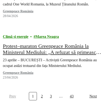
cadrul One World Romania, la Muzeul Țăranului Român.
Greenpeace România
28/04/2026
Climă și energie
Marea Neagra
Protest–maraton Greenpeace România la
Ministerul Mediului: „A refuzat să primească
cele peste 67.000 de semnături”
23 aprilie – BUCUREȘTI – Activiștii Greenpeace România au
ocupat astăzi trotuarul din fața Ministerului Mediului.
Greenpeace România
23/04/2026
Prev
1
2
3
…
43
Next