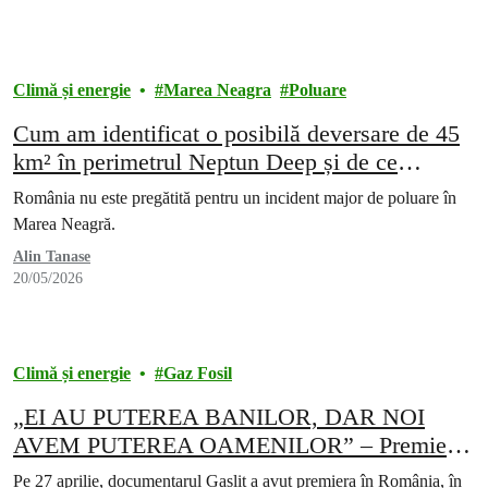
Climă și energie
Marea Neagra
Poluare
Cum am identificat o posibilă deversare de 45
km² în perimetrul Neptun Deep și de ce
autoritățile au închis cazul din birou
România nu este pregătită pentru un incident major de poluare în
Marea Neagră.
Alin Tanase
20/05/2026
Climă și energie
Gaz Fosil
„EI AU PUTEREA BANILOR, DAR NOI
AVEM PUTEREA OAMENILOR” – Premiera
filmului documentar GASLIT în România
Pe 27 aprilie, documentarul Gaslit a avut premiera în România, în