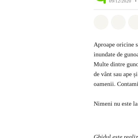
09/12/2020
•
Distribuie W
Distri
Aproape oricine s
inundate de gunoa
Multe dintre guno
de vânt sau ape ș
oamenii. Contam
Nimeni nu este la
Ghidul este rea