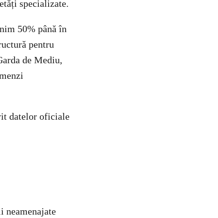
tăți specializate.
minim 50% până în
ructură pentru
 Garda de Mediu,
amenzi
t datelor oficiale
ții neamenajate