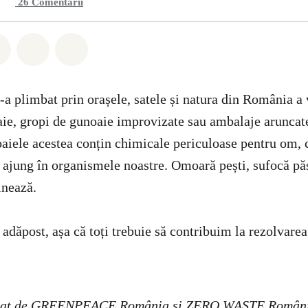
26
Comentarii
hatsapp
buie Facebook
Distribuie Twitter
Distribuie via Email
Share on Bluesky
-a plimbat prin orașele, satele și natura din România a 
ie, gropi de gunoaie improvizate sau ambalaje aruncate
aiele acestea conțin chimicale periculoase pentru om, c
i ajung în organismele noastre. Omoară pești, sufocă păs
inează.
 adăpost, așa că toți trebuie să contribuim la rezolvare
lizat de GREENPEACE România și ZERO WASTE Român