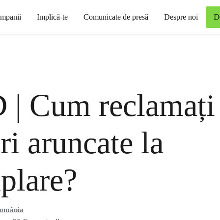
D
mpanii
Implică-te
Comunicate de presă
Despre noi
 | Cum reclamați
ri aruncate la
plare?
România