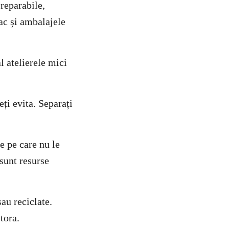
reparabile,
rac și ambalajele
al atelierele mici
eți evita. Separați
le pe care nu le
 sunt resurse
sau reciclate.
tora.