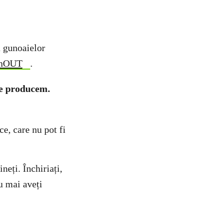
a gunoaielor
shOUT
.
 le producem.
ce, care nu pot fi
neți. Închiriați,
u mai aveți