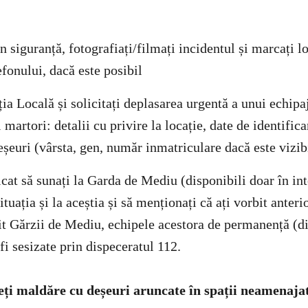
n siguranță, fotografiați/filmați incidentul și marcați 
efonului, dacă este posibil
ția Locală și solicitați deplasarea urgentă a unui echipa
i martori: detalii cu privire la locație, date de identific
eșeuri (vârsta, gen, număr inmatriculare dacă este vizib
cat să sunați la Garda de Mediu (disponibili doar în int
ituația și la aceștia și să menționați că ați vorbit anteri
vit Gărzii de Mediu, echipele acestora de permanență (di
i sesizate prin dispeceratul 112.
eți maldăre cu deșeuri aruncate în spații neamenajat