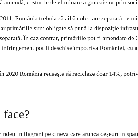
ă amendă, costurile de eliminare a gunoaielor prin socie
1/2011, România trebuia să aibă colectare separată de 
r primăriile sunt obligate să pună la dispoziție infrast
 separată. În caz contrar, primăriile pot fi amendate de
e infringement pot fi deschise împotriva României, cu 
 în 2020 România reușește să recicleze doar 14%, potrivi
i face?
rindeți în flagrant pe cineva care aruncă deșeuri în spa