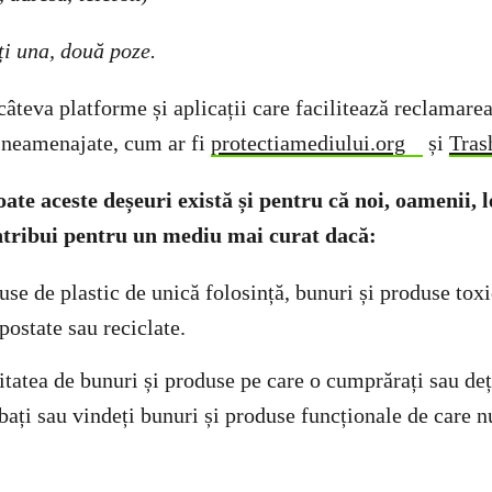
ți una, două poze.
câteva platforme și aplicații care facilitează reclamare
i neamenajate, cum ar fi
protectiamediului.org
și
Tra
oate aceste deșeuri există și pentru că noi, oamenii,
ontribui pentru un mediu mai curat dacă:
se de plastic de unică folosință, bunuri și produse toxi
postate sau reciclate.
tatea de bunuri și produse pe care o cumprărați sau deți
bați sau vindeți bunuri și produse funcționale de care n