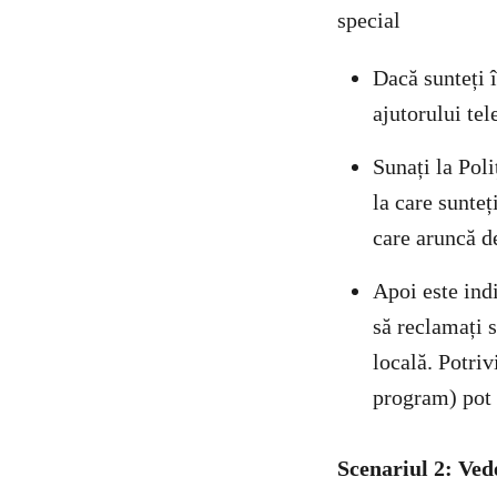
special
Dacă sunteți î
ajutorului tel
Sunați la Poli
la care sunteț
care aruncă d
Apoi este indi
să reclamați s
locală. Potri
program) pot f
Scenariul 2: Ved