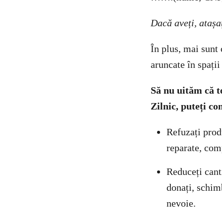
Dacă aveți, atașa
În plus, mai sunt 
aruncate în spați
Să nu uităm că t
Zilnic, puteți c
Refuzați produ
reparate, com
Reduceți canti
donați, schim
nevoie.