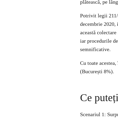
plătească, pe lâng
Potrivit legii 21
decembrie 2020, ia
această colectare
iar procedurile d
semnificative.
Cu toate acestea,
(București 8%).
Ce puteț
Scenariul 1: Surp