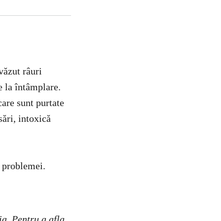
văzut râuri
 la întâmplare.
are sunt purtate
ări, intoxică
a problemei.
ia.
Pentru a afla