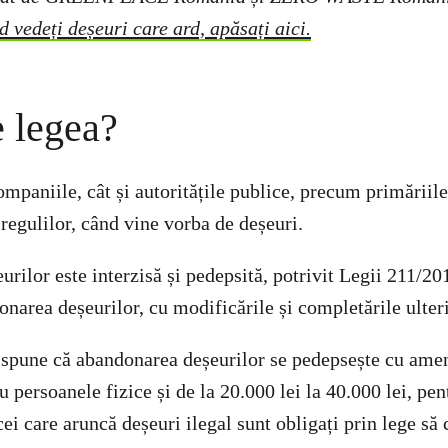
d vedeți deșeuri care ard, apăsați aici.
 legea?
ompaniile, cât și autoritățile publice, precum primăriil
regulilor, când vine vorba de deșeuri.
ilor este interzisă și pedepsită, potrivit Legii 211/201
ionarea deșeurilor, cu modificările și completările ulter
 spune că abandonarea deșeurilor se pedepsește cu amen
ru persoanele fizice și de la 20.000 lei la 40.000 lei, pe
 cei care aruncă deșeuri ilegal sunt obligați prin lege să 