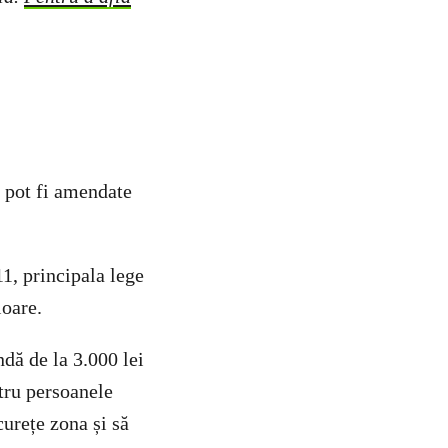
e pot fi amendate
1, principala lege
ioare.
dă de la 3.000 lei
ntru persoanele
curețe zona și să