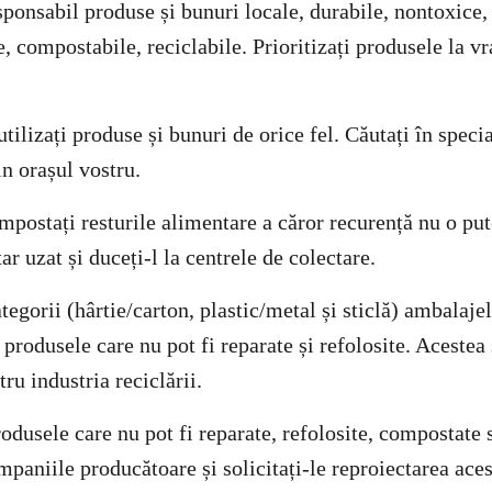
ponsabil produse și bunuri locale, durabile, nontoxice, 
, compostabile, reciclabile. Prioritizați produsele la v
utilizați produse și bunuri de orice fel. Căutați în speci
in orașul vostru.
mpostați resturile alimentare a căror recurență nu o put
ar uzat și duceți-l la centrele de colectare.
tegorii (hârtie/carton, plastic/metal și sticlă) ambalaje
i produsele care nu pot fi reparate și refolosite. Acestea
ru industria reciclării.
rodusele care nu pot fi reparate, refolosite, compostate 
paniile producătoare și solicitați-le reproiectarea aces