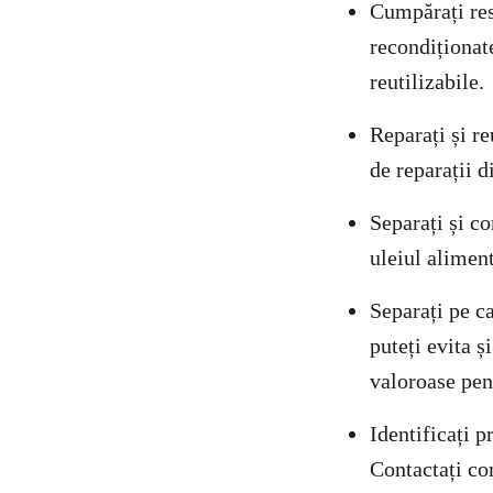
Cumpărați res
recondiționate
reutilizabile.
Reparați și re
de reparații d
Separați și co
uleiul aliment
Separați pe ca
puteți evita ș
valoroase pent
Identificați p
Contactați com