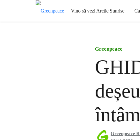
Vino să vezi Arctic Sunrise
Ca
Greenpeace
GHID
deșeu
întâm
Greenpeace 