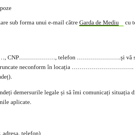
 poze
izare sub forma unui e-mail către
Garda de Mediu
cu t
…, CNP………………, telefon ………………….și vă scri
ri aruncate neconform în locația ………………………….
udeț).
ndeți demersurile legale și să îmi comunicați situația d
nile aplicate.
dresa, telefon)