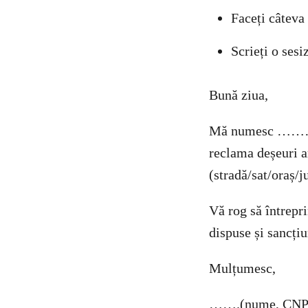
Faceți câteva
Scrieți o ses
Bună ziua,
Mă numesc ……
reclama deșeu
(stradă/sat/oraș/j
Vă rog să întrepri
dispuse și sancțiu
Mulțumesc,
…….(nume, CNP, a