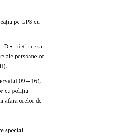
locația pe GPS cu
j. Descrieți scena
are ale persoanelor
il).
ervalul 09 – 16),
or cu poliția
n afara orelor de
e special