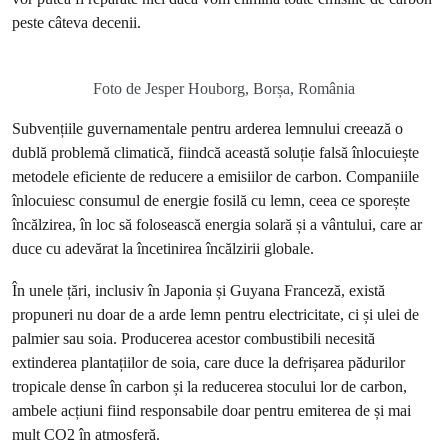
peste câteva decenii.
Foto de Jesper Houborg, Borșa, România
Subvențiile guvernamentale pentru arderea lemnului creează o
dublă problemă climatică, fiindcă această soluție falsă înlocuiește
metodele eficiente de reducere a emisiilor de carbon. Companiile
înlocuiesc consumul de energie fosilă cu lemn, ceea ce sporește
încălzirea, în loc să folosească energia solară și a vântului, care ar
duce cu adevărat la încetinirea încălzirii globale.
În unele țări, inclusiv în Japonia și Guyana Franceză, există
propuneri nu doar de a arde lemn pentru electricitate, ci și ulei de
palmier sau soia. Producerea acestor combustibili necesită
extinderea plantațiilor de soia, care duce la defrișarea pădurilor
tropicale dense în carbon și la reducerea stocului lor de carbon,
ambele acțiuni fiind responsabile doar pentru emiterea de și mai
mult CO2 în atmosferă.