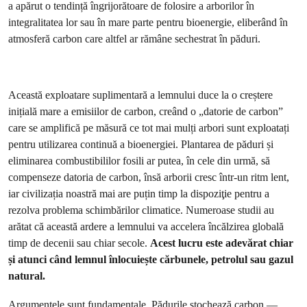
a apărut o tendință îngrijorătoare de folosire a arborilor în
integralitatea lor sau în mare parte pentru bioenergie, eliberând în
atmosferă carbon care altfel ar rămâne sechestrat în păduri.
Această exploatare suplimentară a lemnului duce la o creștere
inițială mare a emisiilor de carbon, creând o „datorie de carbon”
care se amplifică pe măsură ce tot mai mulți arbori sunt exploatați
pentru utilizarea continuă a bioenergiei. Plantarea de păduri și
eliminarea combustibililor fosili ar putea, în cele din urmă, să
compenseze datoria de carbon, însă arborii cresc într-un ritm lent,
iar civilizația noastră mai are puțin timp la dispoziţie pentru a
rezolva problema schimbărilor climatice. Numeroase studii au
arătat că această ardere a lemnului va accelera încălzirea globală
timp de decenii sau chiar secole.
Acest lucru este adevărat chiar
și atunci când lemnul înlocuiește cărbunele, petrolul sau gazul
natural.
Argumentele sunt fundamentale. Pădurile stochează carbon —