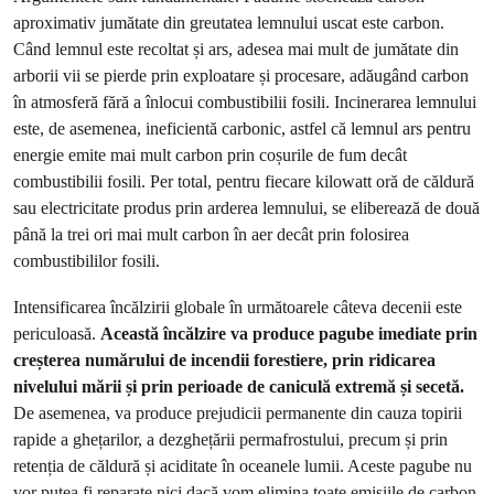
aproximativ jumătate din greutatea lemnului uscat este carbon.
Când lemnul este recoltat și ars, adesea mai mult de jumătate din
arborii vii se pierde prin exploatare și procesare, adăugând carbon
în atmosferă fără a înlocui combustibilii fosili. Incinerarea lemnului
este, de asemenea, ineficientă carbonic, astfel că lemnul ars pentru
energie emite mai mult carbon prin coșurile de fum decât
combustibilii fosili. Per total, pentru fiecare kilowatt oră de căldură
sau electricitate produs prin arderea lemnului, se eliberează de două
până la trei ori mai mult carbon în aer decât prin folosirea
combustibililor fosili.
Intensificarea încălzirii globale în următoarele câteva decenii este
periculoasă.
Această încălzire va produce pagube imediate prin
creșterea numărului de incendii forestiere, prin ridicarea
nivelului mării și prin perioade de caniculă extremă și secetă.
De asemenea, va produce prejudicii permanente din cauza topirii
rapide a ghețarilor, a dezghețării permafrostului, precum și prin
retenția de căldură și aciditate în oceanele lumii. Aceste pagube nu
vor putea fi reparate nici dacă vom elimina toate emisiile de carbon