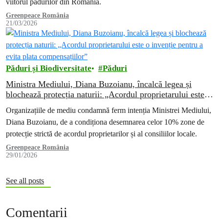
viitorul pădurilor din România.
Greenpeace România
21/03/2026
Păduri și Biodiversitate
Păduri
Ministra Mediului, Diana Buzoianu, încalcă legea și
blochează protecția naturii: „Acordul proprietarului este o
invenție pentru a evita plata compensațiilor”
Organizațiile de mediu condamnă ferm intenția Ministrei Mediului,
Diana Buzoianu, de a condiționa desemnarea celor 10% zone de
protecție strictă de acordul proprietarilor și al consiliilor locale.
Greenpeace România
29/01/2026
See all posts
Comentarii