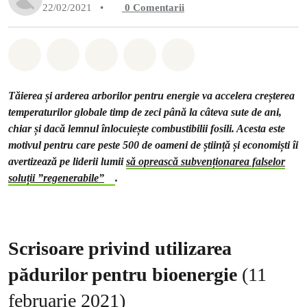
22/02/2021
•
0
Comentarii
Distribuie Whatsapp
Distribuie Facebook
Distribuie Twitter
Distribuie via Email
Share on Bluesky
Tăierea și arderea arborilor pentru energie va accelera creșterea
temperaturilor globale timp de zeci până la câteva sute de ani,
chiar și dacă lemnul înlocuiește combustibilii fosili. Acesta este
motivul pentru care peste 500 de oameni de știință și economiști îi
avertizează pe liderii lumii
să oprească subvenționarea falselor
soluții ”regenerabile”
.
Scrisoare privind utilizarea
pădurilor pentru bioenergie
(11
februarie 2021)