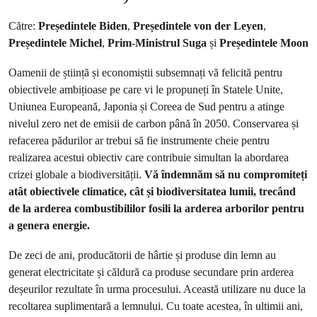
Către:
Președintele Biden
,
Președintele von der Leyen
,
Președintele Michel
,
Prim-Ministrul Suga
și
Președintele Moon
Oamenii de știință și economiștii subsemnați vă felicită pentru
obiectivele ambițioase pe care vi le propuneți în Statele Unite,
Uniunea Europeană, Japonia și Coreea de Sud pentru a atinge
nivelul zero net de emisii de carbon până în 2050. Conservarea și
refacerea pădurilor ar trebui să fie instrumente cheie pentru
realizarea acestui obiectiv care contribuie simultan la abordarea
crizei globale a biodiversității.
Vă îndemnăm să nu compromiteți
atât obiectivele climatice, cât și biodiversitatea lumii, trecând
de la arderea combustibililor fosili la arderea arborilor pentru
a genera energie.
De zeci de ani, producătorii de hârtie și produse din lemn au
generat electricitate și căldură ca produse secundare prin arderea
deșeurilor rezultate în urma procesului. Această utilizare nu duce la
recoltarea suplimentară a lemnului. Cu toate acestea, în ultimii ani,