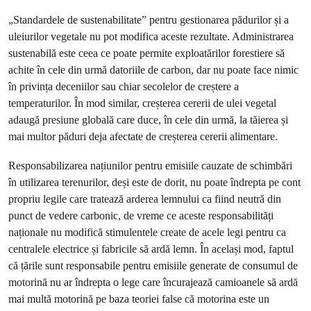
„Standardele de sustenabilitate” pentru gestionarea pădurilor și a
uleiurilor vegetale nu pot modifica aceste rezultate. Administrarea
sustenabilă este ceea ce poate permite exploatărilor forestiere să
achite în cele din urmă datoriile de carbon, dar nu poate face nimic
în privința deceniilor sau chiar secolelor de creștere a
temperaturilor. În mod similar, creșterea cererii de ulei vegetal
adaugă presiune globală care duce, în cele din urmă, la tăierea și
mai multor păduri deja afectate de creșterea cererii alimentare.
Responsabilizarea națiunilor pentru emisiile cauzate de schimbări
în utilizarea terenurilor, deși este de dorit, nu poate îndrepta pe cont
propriu legile care tratează arderea lemnului ca fiind neutră din
punct de vedere carbonic, de vreme ce aceste responsabilități
naționale nu modifică stimulentele create de acele legi pentru ca
centralele electrice și fabricile să ardă lemn. În același mod, faptul
că țările sunt responsabile pentru emisiile generate de consumul de
motorină nu ar îndrepta o lege care încurajează camioanele să ardă
mai multă motorină pe baza teoriei false că motorina este un