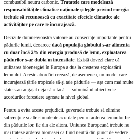
combustibil neutru carbonic.
Tratatele care modelează
responsabilitățile climatice naționale și legile privind energia
trebuie să recunoască cu exactitate efectele climatice ale
activităților pe care le încurajează.
Deciziile dumneavoastră viitoare au consecințe importante pentru
pădurile lumii, deoarece
dacă populația globului s-ar alimenta
cu doar încă 2% din energia produsă de lemn, exploatarea
pădurilor s-ar dubla în intensitate
. Există dovezi clare că
utilizarea bioenergiei în Europa a dus la creșterea exploatării
lemnului. Aceste abordări creează, de asemenea, un model care
încurajează țările tropicale să-și taie pădurile — așa cum mai multe
state s-au angajat deja să o facă — subminând obiectivele
acordurilor forestiere agreate la nivel global.
Pentru a evita aceste prejudicii, guvernele trebuie să elimine
subvențiile și alte stimulente acordate pentru arderea lemnului fie
din pădurile lor, fie din ale altora. Uniunea Europeană trebuie nu
mai trateze arderea biomasei ca fiind neutră din punct de vedere