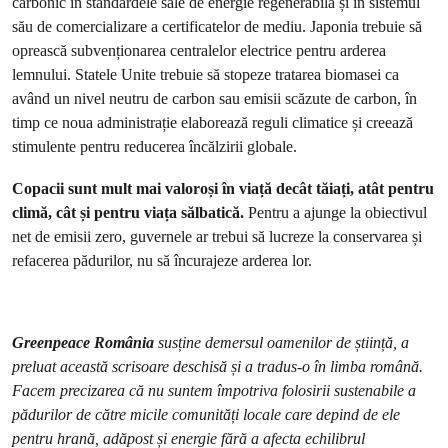
carbonic în standardele sale de energie regenerabilă și în sistemul
său de comercializare a certificatelor de mediu. Japonia trebuie să
oprească subvenționarea centralelor electrice pentru arderea
lemnului. Statele Unite trebuie să stopeze tratarea biomasei ca
având un nivel neutru de carbon sau emisii scăzute de carbon, în
timp ce noua administrație elaborează reguli climatice și creează
stimulente pentru reducerea încălzirii globale.
Copacii sunt mult mai valoroși în viață decât tăiați, atât pentru
climă, cât și pentru viața sălbatică.
Pentru a ajunge la obiectivul
net de emisii zero, guvernele ar trebui să lucreze la conservarea și
refacerea pădurilor, nu să încurajeze arderea lor.
Greenpeace România
susține demersul oamenilor de știință, a
preluat această scrisoare deschisă și a tradus-o în limba română.
Facem precizarea că nu suntem împotriva folosirii sustenabile a
pădurilor de către micile comunități locale care depind de ele
pentru hrană, adăpost și energie fără a afecta echilibrul