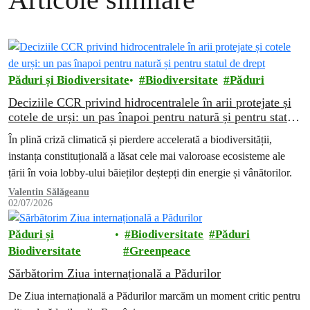
Păduri și Biodiversitate
Biodiversitate
Păduri
Deciziile CCR privind hidrocentralele în arii protejate și
cotele de urși: un pas înapoi pentru natură și pentru statul
de drept
În plină criză climatică și pierdere accelerată a biodiversității,
instanța constituțională a lăsat cele mai valoroase ecosisteme ale
țării în voia lobby-ului băieților deștepți din energie și vânătorilor.
Valentin Sălăgeanu
02/07/2026
Păduri și
Biodiversitate
Păduri
Biodiversitate
Greenpeace
Sărbătorim Ziua internațională a Pădurilor
De Ziua internațională a Pădurilor marcăm un moment critic pentru