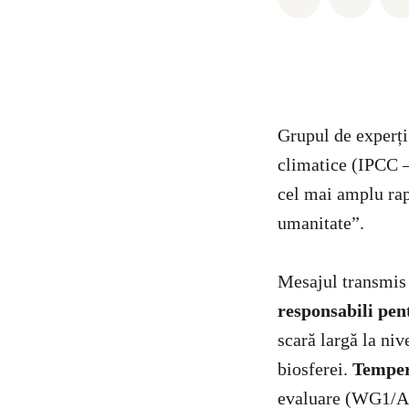
Grupul de experți
climatice (IPCC 
cel mai amplu rap
umanitate”.
Mesajul transmis d
responsabili pen
scară largă la niv
biosferei.
Tempera
evaluare (WG1/AR5