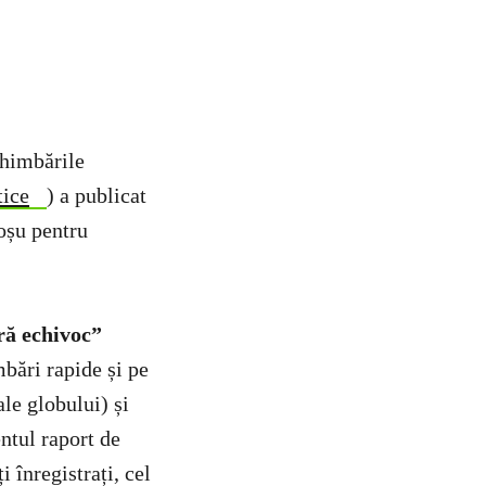
chimbările
tice
) a publicat
oșu pentru
ră echivoc”
bări rapide și pe
ale globului) și
ntul raport de
 înregistrați, cel