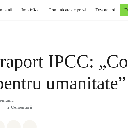
D
mpanii
Implică-te
Comunicate de presă
Despre noi
raport IPCC: „C
pentru umanitate”
România
2
Comentarii
hatsapp
buie Facebook
Distribuie Twitter
Distribuie via Email
Share on Bluesky