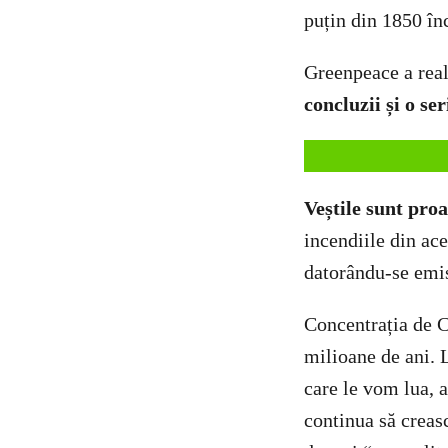
puțin din 1850 în
Greenpeace a real
concluzii și o s
Veștile sunt proa
incendiile din ace
datorându-se emis
Concentrația de C
milioane de ani. 
care le vom lua, 
continua să creasc