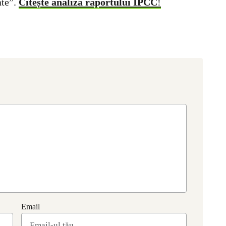
ate”.
Citește analiza raportului IPCC
!
Email