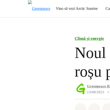
Vino să vezi Arctic Sunrise
Ca
Climă și energie
Noul 
roșu 
Greenpeace 
13/08/2021
•
Distribuie W
Distri