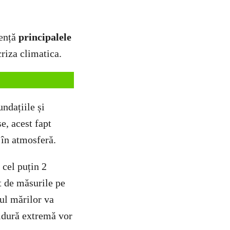
dență
principalele
criza climatica.
ndațiile și
e, acest fapt
 în atmosferă.
cel puțin 2
t de măsurile pe
ul mărilor va
ăldură extremă vor