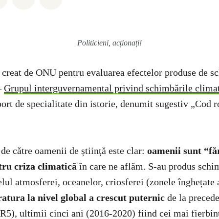
Politicieni, acționați!
 creat de ONU pentru evaluarea efectelor produse de s
–
Grupul interguvernamental privind schimbările clima
ort de specialitate din istorie, denumit sugestiv „Cod r
e către oamenii de știință este clar:
oamenii sunt “fă
tru criza climatică
în care ne aflăm. S-au produs schim
elul atmosferei, oceanelor, criosferei (zonele înghețate 
tura la nivel global a crescut puternic
de la precede
), ultimii cinci ani (2016-2020) fiind cei mai fierbinți