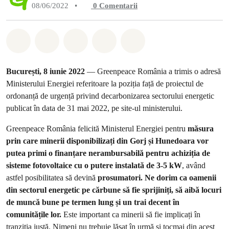
08/06/2022
•
0
Comentarii
Distribuie Whatsapp
Distribuie Facebook
Distribuie Twitter
Distribuie via Email
Share on Bluesky
București, 8 iunie 2022
— Greenpeace România a trimis o adresă
Ministerului Energiei referitoare la poziția față de proiectul de
ordonanță de urgență privind decarbonizarea sectorului energetic
publicat în data de 31 mai 2022, pe site-ul ministerului.
Greenpeace România felicită Ministerul Energiei pentru
măsura
prin care minerii disponibilizați din Gorj și Hunedoara vor
putea primi o finanțare nerambursabilă pentru achiziția de
sisteme fotovoltaice cu o putere instalată de 3-5 kW
, având
astfel posibilitatea să devină
prosumatori. Ne dorim ca oamenii
din sectorul energetic pe cărbune să fie sprijiniți, să aibă locuri
de muncă bune pe termen lung și un trai decent în
comunitățile lor.
Este important ca minerii să fie implicați în
tranziția justă. Nimeni nu trebuie lăsat în urmă și tocmai din acest