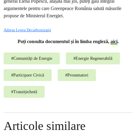
general Elena Popescu, atașată mai jos, puteți găsi integral
argumentele pentru care Greenpeace România salută măsurile
propuse de Ministerul Energiei.
Adresa Legea Decarbonizarii
Poți consulta documentul și în limba engleză,
aici
.
#
Comunități de Energie
#
Energie Regenerabilă
#
Participare Civică
#
Prosumatori
#
TranzițieJustă
Articole similare