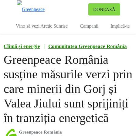
To
DONEAZĂ
Meniu
Vino să vezi Arctic Sunrise
Campanii
Implică-te
Climă și energie
|
Comunitatea Greenpeace România
Greenpeace România
susține măsurile verzi prin
care minerii din Gorj și
Valea Jiului sunt sprijiniți
în tranziția energetică
Greenpeace România