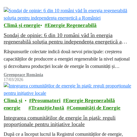
Climă și energie
Energie Regenerabilă
Sondaj de opinie: 6 din 10 români văd în energia
regenerabilă soluția pentru independența energetică a
României
Răspunsurile colectate indică două nevoi principale: creșterea
capacităților de producere a energiei regenerabile la nivel național
și dezvoltarea producției locale de energie în comunități și
gospodării.
Greenpeace România
17/03/2026
Climă și
Prosumatori
Energie Regenerabilă
energie
TranzițieJustă
Comunități de Energie
Integrarea comunităților de energie în piață: reguli
proporționale pentru inițiative locale
După ce a început lucrul la Registrul comunităților de energie,