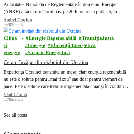
Autoritatea Națională de Reglementare în domeniul Energiei
(ANRE) a făcut următorul pas: pe 20 februarie a publicat, în
dezbatere publică,…
Andrei Craciun
05/03/2026
Climă
Energie Regenerabilă
TranzițieJustă
și
Energie
Eficiență Energetică
energie
Sărăcie Energetică
Ce am învățat din războiul din Ucraina
Experiența Ucrainei transmite un mesaj clar: energia regenerabilă
nu este o soluție pentru „mai târziu” sau doar pentru vremuri de
pace. Este o soluție care trebuie implementată chiar și în condiții de
criză, dacă vrem să protejăm oamenii și să reducem vulnerabilitatea
Vlad Cătună
22/02/2026
societății în fața violenței și autoritarismului.
See all posts