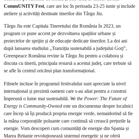
CommUNITY Fest
, care are loc în perioada 23-25 iunie și include
ateliere și activități destinate tinerilor din Târgu Jiu.
Târgu Jiu este Capitala Tineretului din România în 2023, un
program ce pune accent pe dezvoltarea spațiilor urbane și
proiectelor de sprijin și de educație dedicate tinerilor. La doi ani
după lansarea studiului „Tranziția sustenabilă a județului Gorj”,
Greenpeace România revine la Târgu Jiu pentru a colabora și
discuta cu tinerii, principala resursă a acestui județ, care trebuie să
se afle în centrul oricărui plan transformațional.
Filmele incluse în programul festivalului sunt apreciate la nivel
internațional și prezintă oameni care s-au aliat pentru a construi
împreună o lume mai sustenabilă.
We the Power: The Future of
Energy is Community-Owned
este un documentar despre localnici
care încep să își producă propria energie verde, nemaidorind să fie
la mâna corporațiile poluante care continuă să crească prețurile la
energie. Vom descoperi cum comunități de energie din Spania și
Marea Britanie revoluționează sistemul energetic și ne oferă