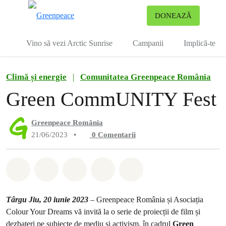
To
DONEAZĂ
Meniu
Vino să vezi Arctic Sunrise
Campanii
Implică-te
Climă și energie
|
Comunitatea Greenpeace România
Green CommUNITY Fest
Greenpeace România
21/06/2023
•
0
Comentarii
Distribuie Whatsapp
Distribuie Facebook
Distribuie Twitter
Distribuie via Email
Share on Bluesky
Târgu Jiu, 20 iunie 2023
– Greenpeace România și Asociația
Colour Your Dreams vă invită la o serie de proiecții de film și
dezbateri pe subiecte de mediu și activism, în cadrul
Green