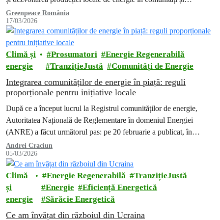
gospodării.
Greenpeace România
17/03/2026
Climă și
Prosumatori
Energie Regenerabilă
energie
TranzițieJustă
Comunități de Energie
Integrarea comunităților de energie în piață: reguli
proporționale pentru inițiative locale
După ce a început lucrul la Registrul comunităților de energie,
Autoritatea Națională de Reglementare în domeniul Energiei
(ANRE) a făcut următorul pas: pe 20 februarie a publicat, în
dezbatere publică,…
Andrei Craciun
05/03/2026
Climă
Energie Regenerabilă
TranzițieJustă
și
Energie
Eficiență Energetică
energie
Sărăcie Energetică
Ce am învățat din războiul din Ucraina