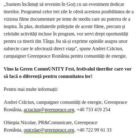
„Suntem încântați să revenim în Gorj cu un eveniment dedicat
tinerilor. Programul celor trei zile le oferă acestora posibilitatea de a
viziona filme documentare pe teme de mediu care au puterea de a
inspira. În plus, dezbaterile prilejuite de aceste filme, precum și
celelalte activități incluse în program, vor servi drept oportunități
pentru ca tinerii din Târgu Jiu să-și exprime opiniile asupra unor
subiecte care le afectează direct viața”, spune Andrei Crăciun,
campaigner Greenpeace România pentru comunități de energie.
Vino la Green CommUNITY Fest, festivalul tinerilor care vor
să facă o diferență pentru comunitatea lor!
Pentru mai multe informații:
Andrei Crăciun, campaigner comunități de energie, Greenpeace
România,
acraciun@greenpeace.org
, +40 733 419 254
Olimpia Nicolae, PR&Comunicare, Greenpeace
România,
onicolae@greenpeace.org
, +40 722 99 61 33