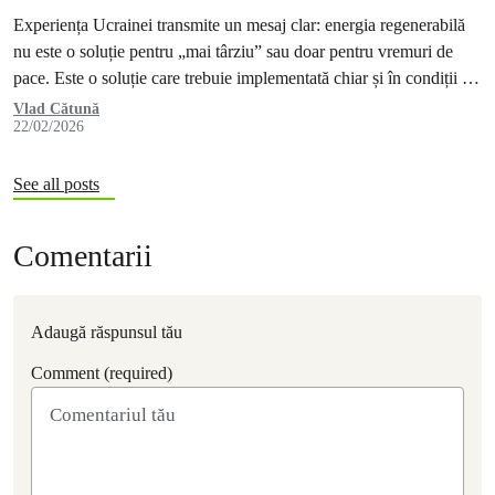
Experiența Ucrainei transmite un mesaj clar: energia regenerabilă
nu este o soluție pentru „mai târziu” sau doar pentru vremuri de
pace. Este o soluție care trebuie implementată chiar și în condiții de
criză, dacă vrem să protejăm oamenii și să reducem vulnerabilitatea
Vlad Cătună
22/02/2026
societății în fața violenței și autoritarismului.
See all posts
Comentarii
Adaugă răspunsul tău
Comment (required)