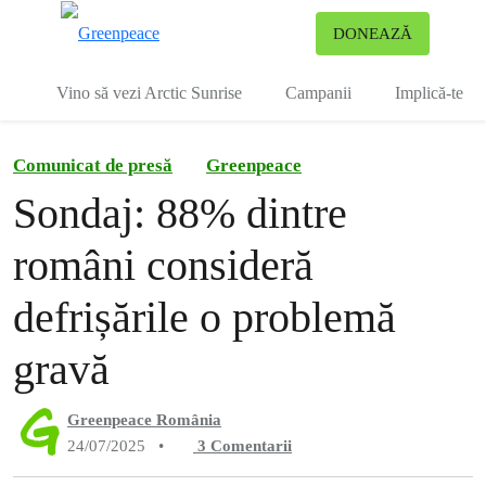
To
DONEAZĂ
Meniu
Vino să vezi Arctic Sunrise
Campanii
Implică-te
Comunicat de presă
Greenpeace
Sondaj: 88% dintre
români consideră
defrișările o problemă
gravă
Greenpeace România
24/07/2025
•
3
Comentarii