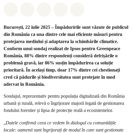
Distribuie Whatsapp
Distribuie Facebook
Distribuie Twitter
Distribuie via Email
Share on Bluesky
București, 22 iulie 2025 – Împăduririle sunt văzute de publicul
din România ca una dintre cele mai eficiente măsuri pentru
protejarea mediului și adaptarea la schimbările climatice.
Conform unui sondaj realizat de Ipsos pentru Greenpeace
România, 88% dintre respondenți consideră defrișările o
problemă gravă, iar 86% susțin împădurirea ca soluție
prioritară. În același timp, doar 17% dintre cei chestionați
cred că pădurile și biodiversitatea sunt protejate în mod
adecvat în România.
Sondajul, reprezentativ pentru populația digitalizată din România
urbană și rurală, relevă o îngrijorare majoră legată de gestionarea
fondului forestier și lipsa de protecție reală a ecosistemelor.
„
Datele confirmă ceea ce vedem în dialogul cu comunitățile
locale: oamenii sunt îngrijorați de modul în care sunt gestionate