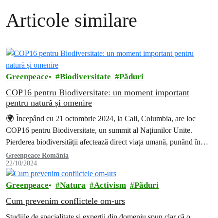
Articole similare
Greenpeace
Biodiversitate
Păduri
COP16 pentru Biodiversitate: un moment important
pentru natură și omenire
🌍 Începând cu 21 octombrie 2024, la Cali, Columbia, are loc
COP16 pentru Biodiversitate, un summit al Națiunilor Unite.
Pierderea biodiversității afectează direct viața umană, punând în
pericol accesul la hrană, apă potabilă și stabilitatea climatică.
Greenpeace România
22/10/2024
COP16 oferă șansa de a schimba direcția și de a lua măsuri
decisive pentru protejarea ecosistemelor vitale.
Greenpeace
Natura
Activism
Păduri
Cum prevenim conflictele om-urs
Studiile de specialitate și experții din domeniu spun clar că o