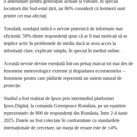
o amenințare pentru generațiile actuale și viitoare, în special
locuitorii din Sud-estul țării, iar 86% consideră că fermierii sunt
printre cei mai afectați.
Totodată, sondajul indică o nevoie puternică de informare mai
eficientă: 59% dintre respondenți spun că ar fi mai motivați să se
implice activ în problemele de mediu dacă ar avea acces la
informații clare, explicate simplu, în special în mediul online.
Această nevoie devine esențială într-un peisaj marcat tot mai des de
fenomene meteorologice extreme și degradarea ecosistemelor –
fenomene pentru care pădurile reprezintă un sistem natural de
protecție.
Studiul a fost realizat de Ipsos prin intermediul platformei
Ipsos.Digital, la comanda Greenpeace România, pe un eșantion
reprezentativ de 800 de respondenți din România, între 2-4 iunie
2025. Datele au fost colectate în conformitate cu standardele
internaționale de cercetare, iar marja de eroare este de ±4%.