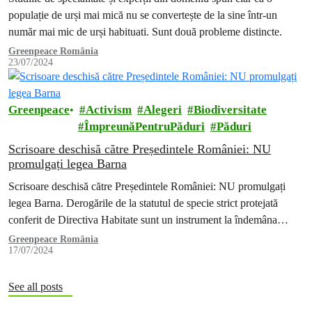
populație de urși mai mică nu se convertește de la sine într-un
număr mai mic de urși habituati. Sunt două probleme distincte.
Greenpeace România
23/07/2024
Greenpeace
Activism
Alegeri
Biodiversitate
ÎmpreunăPentruPăduri
Păduri
Scrisoare deschisă către Președintele României: NU
promulgați legea Barna
Scrisoare deschisă către Președintele României: NU promulgați
legea Barna. Derogările de la statutul de specie strict protejată
conferit de Directiva Habitate sunt un instrument la îndemâna
fiecărui stat membru pentru a reduce conflictele, inclusiv cu ursul
Greenpeace România
17/07/2024
brun, însă, în România, cu toate că în ultimii ani s-au aprobat cote
de prevenție de câte 140 de…
See all posts