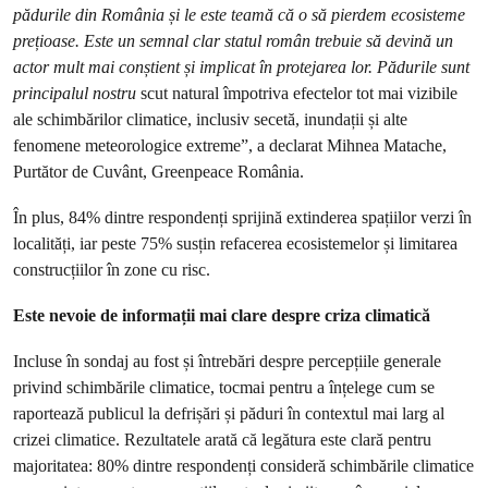
pădurile din România și le este teamă că o să pierdem ecosisteme
prețioase. Este un semnal clar statul român trebuie să devină un
actor mult mai conștient și implicat în protejarea lor. Pădurile sunt
principalul nostru
scut natural împotriva efectelor tot mai vizibile
ale schimbărilor climatice, inclusiv secetă, inundații și alte
fenomene meteorologice extreme”, a declarat Mihnea Matache,
Purtător de Cuvânt, Greenpeace România.
În plus, 84% dintre respondenți sprijină extinderea spațiilor verzi în
localități, iar peste 75% susțin refacerea ecosistemelor și limitarea
construcțiilor în zone cu risc.
Este nevoie de informații mai clare despre criza climatică
Incluse în sondaj au fost și întrebări despre percepțiile generale
privind schimbările climatice, tocmai pentru a înțelege cum se
raportează publicul la defrișări și păduri în contextul mai larg al
crizei climatice. Rezultatele arată că legătura este clară pentru
majoritatea: 80% dintre respondenți consideră schimbările climatice