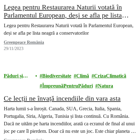
Legea pentru Restaurarea Naturii votată în
Parlamentul European, deși se afla pe lista
neagră a conservatorilor
Legea pentru Restaurarea Naturii votată în Parlamentul European,
deși se afla pe lista neagră a conservatorilor
Greenpeace România
29/11/2023
Păduri și
Biodiversitate
Climă
CrizaClimatică
Biodiversitat
ÎmpreunăPentruPăduri
Natura
e
Ce lecții ne învață incendiile din vara asta
Harta lumii s-a înroșit. Canada, SUA, Grecia, Italia, Spania,
Portugalia, Siria, Algeria, Tunisia și lista continuă. Cu România.
Dacă ne uităm pe harta incendiilor, arată ca ecranul de final al unui
joc pe care îl pierdem. Doar că nu este un joc. Este chiar planeta pe
care locuim și trăim cu toții.