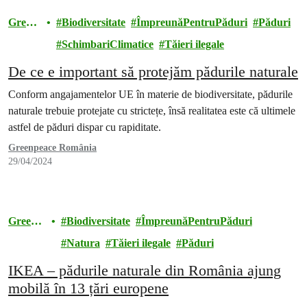
Green
Biodiversitate
ÎmpreunăPentruPăduri
Păduri
peace
SchimbariClimatice
Tăieri ilegale
De ce e important să protejăm pădurile naturale
Conform angajamentelor UE în materie de biodiversitate, pădurile
naturale trebuie protejate cu strictețe, însă realitatea este că ultimele
astfel de păduri dispar cu rapiditate.
Greenpeace România
29/04/2024
Greenp
Biodiversitate
ÎmpreunăPentruPăduri
eace
Natura
Tăieri ilegale
Păduri
IKEA – pădurile naturale din România ajung
mobilă în 13 țări europene