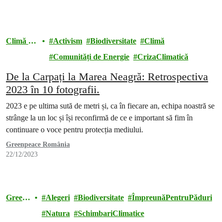
Climă și
Activism
Biodiversitate
Climă
energie
Comunități de Energie
CrizaClimatică
De la Carpați la Marea Neagră: Retrospectiva
2023 în 10 fotografii.
2023 e pe ultima sută de metri și, ca în fiecare an, echipa noastră se
strânge la un loc și își reconfirmă de ce e important să fim în
continuare o voce pentru protecția mediului.
Greenpeace România
22/12/2023
Green
Alegeri
Biodiversitate
ÎmpreunăPentruPăduri
peace
Natura
SchimbariClimatice