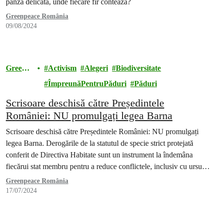
pânză delicată, unde fiecare fir contează?
Greenpeace România
09/08/2024
Greenp
Activism
Alegeri
Biodiversitate
eace
ÎmpreunăPentruPăduri
Păduri
Scrisoare deschisă către Președintele
României: NU promulgați legea Barna
Scrisoare deschisă către Președintele României: NU promulgați
legea Barna. Derogările de la statutul de specie strict protejată
conferit de Directiva Habitate sunt un instrument la îndemâna
fiecărui stat membru pentru a reduce conflictele, inclusiv cu ursul
brun, însă, în România, cu toate că în ultimii ani s-au aprobat cote
Greenpeace România
de prevenție de câte 140 de…
17/07/2024