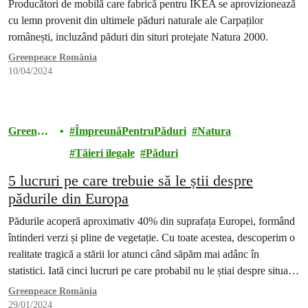
Producători de mobilă care fabrică pentru IKEA se aprovizionează
cu lemn provenit din ultimele păduri naturale ale Carpaților
românești, incluzând păduri din situri protejate Natura 2000.
Greenpeace România
10/04/2024
Greenpea
ÎmpreunăPentruPăduri
Natura
ce
Tăieri ilegale
Păduri
5 lucruri pe care trebuie să le știi despre
pădurile din Europa
Pădurile acoperă aproximativ 40% din suprafața Europei, formând
întinderi verzi și pline de vegetație. Cu toate acestea, descoperim o
realitate tragică a stării lor atunci când săpăm mai adânc în
statistici. Iată cinci lucruri pe care probabil nu le știai despre situația
pădurilor europene.
Greenpeace România
29/01/2024