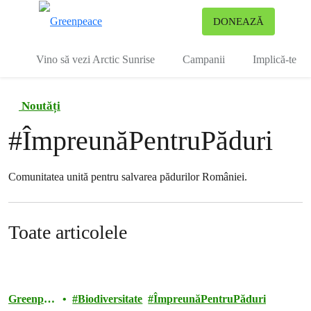
To
DONEAZĂ
Meniu
Vino să vezi Arctic Sunrise
Campanii
Implică-te
Noutăți
#
ÎmpreunăPentruPăduri
Comunitatea unită pentru salvarea pădurilor României.
Toate articolele
Greenpea
Biodiversitate
ÎmpreunăPentruPăduri