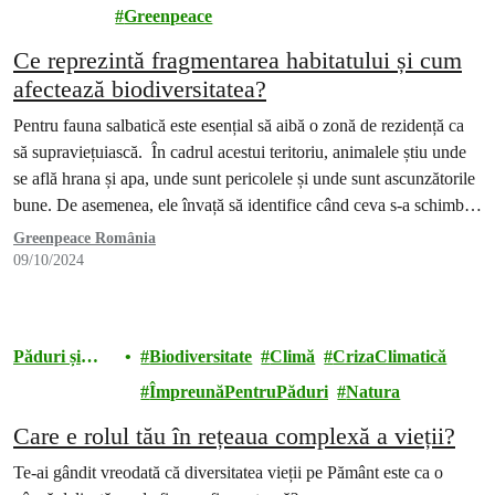
ce
Greenpeace
Ce reprezintă fragmentarea habitatului și cum
afectează biodiversitatea?
Pentru fauna salbatică este esențial să aibă o zonă de rezidență ca
să supraviețuiască. În cadrul acestui teritoriu, animalele știu unde
se află hrana și apa, unde sunt pericolele și unde sunt ascunzătorile
bune. De asemenea, ele învață să identifice când ceva s-a schimbat
în zona lor de rezidență. Acestea sunt familiarizate cu habitatul lor,
Greenpeace România
…
09/10/2024
Păduri și
Biodiversitate
Climă
CrizaClimatică
Biodiversitate
ÎmpreunăPentruPăduri
Natura
Care e rolul tău în rețeaua complexă a vieții?
Te-ai gândit vreodată că diversitatea vieții pe Pământ este ca o