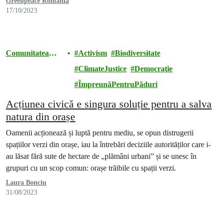
Greenpeace România
17/10/2023
Comunitatea
Activism
Biodiversitate
Greenpeace
ClimateJustice
Democraţie
România
ÎmpreunăPentruPăduri
Acțiunea civică e singura soluție pentru a salva
natura din orașe
Oamenii acționează și luptă pentru mediu, se opun distrugerii
spațiilor verzi din orașe, iau la întrebări deciziile autorităților care i-
au lăsat fără sute de hectare de „plămâni urbani” și se unesc în
grupuri cu un scop comun: orașe trăibile cu spații verzi.
Laura Bonciu
31/08/2023