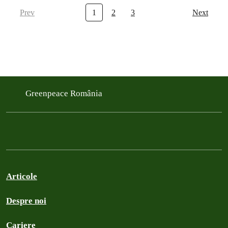
Prev
1
2
3
Next
Greenpeace România
Articole
Despre noi
Cariere