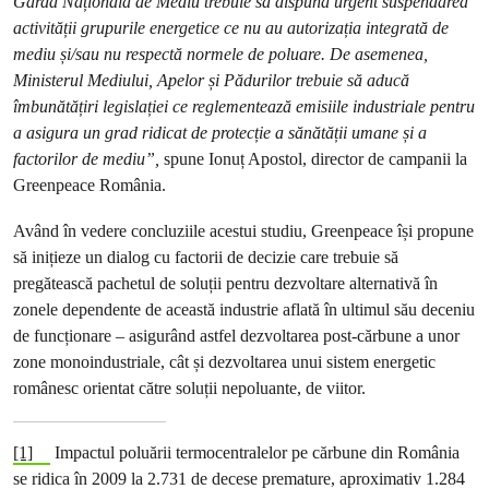
Garda Națională de Mediu trebuie să dispună urgent suspendarea
activității grupurile energetice ce nu au autorizația integrată de
mediu și/sau nu respectă normele de poluare. De asemenea,
Ministerul Mediului, Apelor și Pădurilor trebuie să aducă
îmbunătățiri legislației ce reglementează emisiile industriale pentru
a asigura un grad ridicat de protecție a sănătății umane și a
factorilor de mediu
”,
spune Ionuț Apostol, director de campanii la
Greenpeace România.
Având în vedere concluziile acestui studiu, Greenpeace își propune
să inițieze un dialog cu factorii de decizie care trebuie să
pregătească pachetul de soluții pentru dezvoltare alternativă în
zonele dependente de această industrie aflată în ultimul său deceniu
de funcționare – asigurând astfel dezvoltarea post-cărbune a unor
zone monoindustriale, cât și dezvoltarea unui sistem energetic
românesc orientat către soluții nepoluante, de viitor.
[1]
Impactul poluării termocentralelor pe cărbune din România
se ridica în 2009 la 2.731 de decese premature, aproximativ 1.284