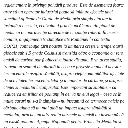
reglementare în privința poluării produse. Este de asemenea foarte
grav că un operator industrial poate să înlăture efectele unei
sancțiuni aplicate de Garda de Mediu prin simpla atacare în
instanță a acesteia, echivalând practic încălcarea dreptului de
mediu cu o contravenție oarecare de circulație rutieră. În aceste
condiții, angajamentele climatice ale României în contextul
COP21, contribuția țării noastre la limitarea creșterii temperaturii
globale sub 1,5 grade Celsius și tranziția către o economie cu zero
emisii de carbon par fi obiective foarte distante. Prin acest studiu,
tragem un semnal de alarmă
în ceea ce privește
impactul acestor
termocentrale asupra sănătății, asupra vieții comunităților afectate
de activitatea termocentralelor și a minelor de cărbune, și asupra
climei și mediului înconjurător. Este important să subliniem că
reducerea emisiilor de poluanți în aer la nivelul legal – ceea ce în
multe cazuri nu s-a întâmplat – nu înseamnă că termocentralele pe
cărbune ajung să nu mai aibă un impact asupra sănătății și
mediului
; practic,
încadrarea în normele de emisii nu înseamnă că
nu există poluare
. Agenția Națională pentru Protecția Mediului și