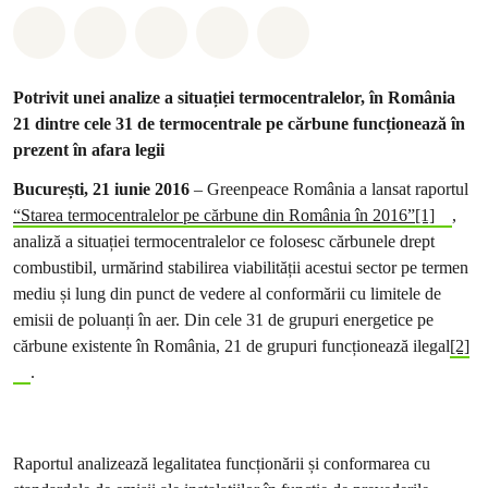
Distribuie Whatsapp
Distribuie Facebook
Distribuie Twitter
Distribuie via Email
Share on Bluesky
Potrivit unei analize a situației termocentralelor, în România
21 dintre cele 31 de termocentrale pe cărbune funcționează în
prezent în afara legii
București, 21 iunie 2016
– Greenpeace România a lansat raportul
“Starea termocentralelor pe cărbune din România în 2016”
[1]
,
analiză a situației termocentralelor ce folosesc cărbunele drept
combustibil, urmărind stabilirea viabilității acestui sector pe termen
mediu și lung din punct de vedere al conformării cu limitele de
emisii de poluanți în aer. Din cele 31 de grupuri energetice pe
cărbune existente în România, 21 de grupuri funcționează ilegal
[2]
.
Raportul analizează legalitatea funcționării și conformarea cu