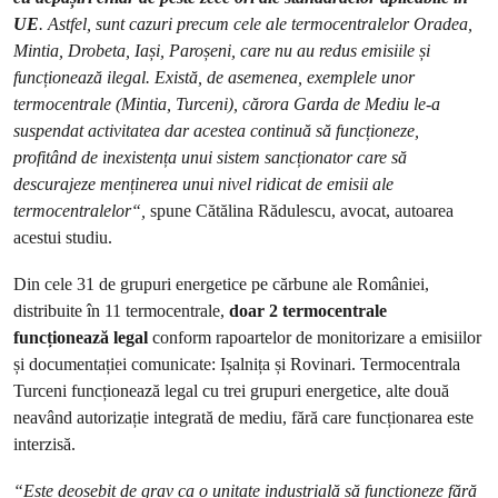
UE
. Astfel, sunt cazuri precum cele ale termocentralelor Oradea,
Mintia, Drobeta, Iași, Paroșeni, care nu au redus emisiile și
funcționează ilegal. Există, de asemenea, exemplele unor
termocentrale (Mintia, Turceni), cărora Garda de Mediu le-a
suspendat activitatea dar acestea continuă să funcționeze,
profitând de inexistența unui sistem sancționator care să
descurajeze menținerea unui nivel ridicat de emisii ale
termocentralelor“,
spune Cătălina Rădulescu, avocat, autoarea
acestui studiu.
Din cele 31 de grupuri energetice pe cărbune ale României,
distribuite în 11 termocentrale,
doar 2 termocentrale
funcționează legal
conform rapoartelor de monitorizare a emisiilor
și documentației comunicate: Ișalnița și Rovinari. Termocentrala
Turceni funcționează legal cu trei grupuri energetice, alte două
neavând autorizație integrată de mediu, fără care funcționarea este
interzisă.
“
Este deosebit de grav ca o unitate industrială să funcționeze fără