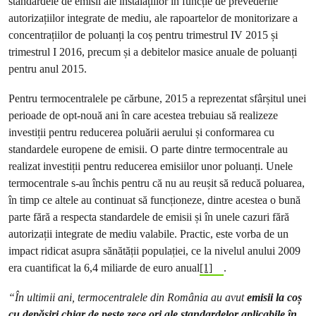
standardele de emisii ale instalațiilor în funcție de prevederile
autorizațiilor integrate de mediu, ale rapoartelor de monitorizare a
concentrațiilor de poluanți la coș pentru trimestrul IV 2015 și
trimestrul I 2016, precum și a debitelor masice anuale de poluanți
pentru anul 2015.
Pentru termocentralele pe cărbune, 2015 a reprezentat sfârșitul unei
perioade de opt-nouă ani în care acestea trebuiau să realizeze
investiții pentru reducerea poluării aerului și conformarea cu
standardele europene de emisii. O parte dintre termocentrale au
realizat investiții pentru reducerea emisiilor unor poluanți. Unele
termocentrale s-au închis pentru că nu au reușit să reducă poluarea,
în timp ce altele au continuat să funcționeze, dintre acestea o bună
parte fără a respecta standardele de emisii și în unele cazuri fără
autorizații integrate de mediu valabile. Practic, este vorba de un
impact ridicat asupra sănătății populației, ce la nivelul anului 2009
era cuantificat la 6,4 miliarde de euro anual
[1]
.
“
În ultimii ani, termocentralele din România au avut
emisii la coș
cu depășiri chiar de peste zece ori ale standardelor aplicabile în