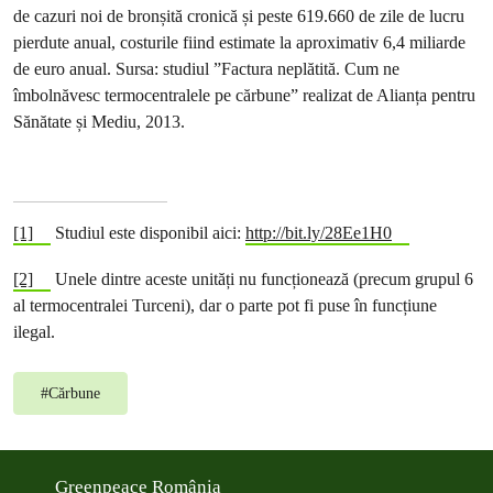
de cazuri noi de bronșită cronică și peste 619.660 de zile de lucru
pierdute anual, costurile fiind estimate la aproximativ 6,4 miliarde
de euro anual. Sursa: studiul ”Factura neplătită. Cum ne
îmbolnăvesc termocentralele pe cărbune” realizat de Alianța pentru
Sănătate și Mediu, 2013.
[1]
Studiul este disponibil aici:
http://bit.ly/28Ee1H0
[2]
Unele dintre aceste unități nu funcționează (precum grupul 6
al termocentralei Turceni), dar o parte pot fi puse în funcțiune
ilegal.
#
Cărbune
Greenpeace România