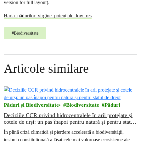
version for full layout).
Harta_pădurilor_virgine_potențiale_low_res
#
Biodiversitate
Articole similare
Păduri și Biodiversitate
Biodiversitate
Păduri
Deciziile CCR privind hidrocentralele în arii protejate și
cotele de urși: un pas înapoi pentru natură și pentru statul
de drept
În plină criză climatică și pierdere accelerată a biodiversității,
instanța constituțională a lăsat cele mai valoroase ecosisteme ale