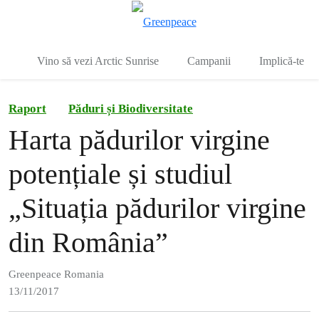
To
Meniu
Vino să vezi Arctic Sunrise
Campanii
Implică-te
Raport
Păduri și Biodiversitate
Harta pădurilor virgine
potențiale și studiul
„Situația pădurilor virgine
din România”
Greenpeace Romania
13/11/2017