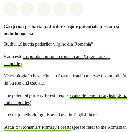
Distribuie Whatsapp
Distribuie Facebook
Distribuie Twitter
Distribuie via Email
Share on Bluesky
Găsiți mai jos harta pădurilor virgine potențiale precum și
metodologia sa
Studiul
„Situația pădurilor virgine din România”
Harta este
disponibilă în limba română aici (fișiere kmz și
shapefile)
Metodologia în baza căreia a fost realizată harta este disponibilă
în
limba română este aici
The potential primary forest map is
avaliable here in English (.kmz
and shapefiles)
The map methodology
is avaliable in English here
Status of Romania’s Primary Forests
(please refer to the Romanian