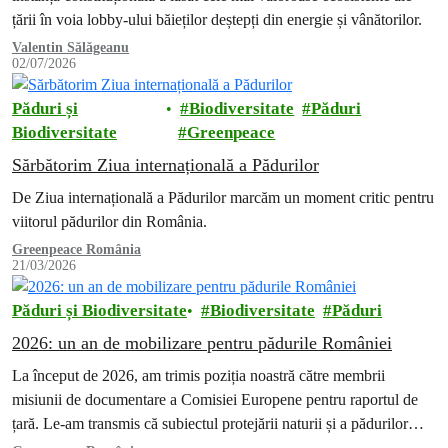
țării în voia lobby-ului băieților deștepți din energie și vânătorilor.
Valentin Sălăgeanu
02/07/2026
Păduri și
Biodiversitate
Păduri
Biodiversitate
Greenpeace
Sărbătorim Ziua internațională a Pădurilor
De Ziua internațională a Pădurilor marcăm un moment critic pentru
viitorul pădurilor din România.
Greenpeace România
21/03/2026
Păduri și Biodiversitate
Biodiversitate
Păduri
2026: un an de mobilizare pentru pădurile României
La început de 2026, am trimis poziția noastră către membrii
misiunii de documentare a Comisiei Europene pentru raportul de
țară. Le-am transmis că subiectul protejării naturii și a pădurilor
nu…