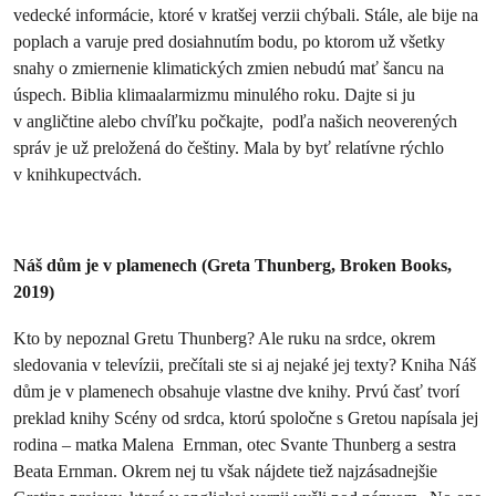
vedecké informácie, ktoré v kratšej verzii chýbali. Stále, ale bije na
poplach a varuje pred dosiahnutím bodu, po ktorom už všetky
snahy o zmiernenie klimatických zmien nebudú mať šancu na
úspech. Biblia klimaalarmizmu minulého roku. Dajte si ju
v angličtine alebo chvíľku počkajte, podľa našich neoverených
správ je už preložená do češtiny. Mala by byť relatívne rýchlo
v knihkupectvách.
Náš dům je v plamenech (Greta Thunberg, Broken Books,
2019)
Kto by nepoznal Gretu Thunberg? Ale ruku na srdce, okrem
sledovania v televízii, prečítali ste si aj nejaké jej texty? Kniha Náš
dům je v plamenech obsahuje vlastne dve knihy. Prvú časť tvorí
preklad knihy Scény od srdca, ktorú spoločne s Gretou napísala jej
rodina – matka Malena Ernman, otec Svante Thunberg a sestra
Beata Ernman. Okrem nej tu však nájdete tiež najzásadnejšie