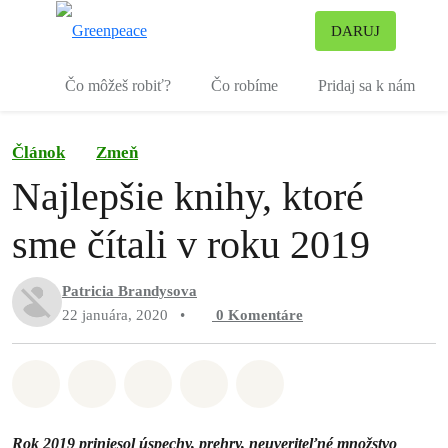
Pr
DARUJ
Ponuka
Čo môžeš robiť?
Čo robíme
Pridaj sa k nám
Článok
Zmeň
Najlepšie knihy, ktoré
sme čítali v roku 2019
Patricia Brandysova
22 januára, 2020
•
0
Komentáre
Zdieľať na Whatsapp
Zdieľať na Facebook
Zdieľať na Twitter
Zdieľať prostredníctvom Em
Share on Bluesky
Rok 2019 priniesol úspechy, prehry, neuveriteľné množstvo