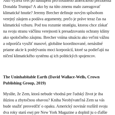
Ako vyzerá svet po nastúpení pro-fosílneho amerického prezidenta
Donalda Trumpa? A ako by na túto zmenu malo zareagovať
klimatické hnutie? Jeremy Brecher definuje novým spôsobom
verejný záujem a podáva argumenty, prečo je práve teraz čas na
klimatickú vzburu. Pod tou rozumie stratégiu, ktorou chce získať
na svoju stranu väčšinu verejnosti k presadzovaniu ochrany klímy
ako spoločného záujmu. Brecher vníma situáciu ako veľmi vážnu
a odporúča využiť masové, globálne koordinované, nenásilné
priame akcie k podrývaniu moci korporácií, ktoré sa podieľajú na
ničení klimatického systému aj ich politických spojencov.
The Uninhabitable Earth (David Wallace-Wells, Crown
Publishing Group, 2019)
Myslíte, že Zem, ktorá nebude vhodná pre ľudský život je iba
ilúziou a zbytočnou obavou? Kniha Neobývateľná Zem sa vás
bude snažiť presvedčiť o opaku. Americký novinár rozšíril svoju
dva roky starú esej pre New York Magazine a doplnil ju o ďalšie