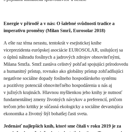
Energie v přírodě a v nás: O šalebné svůdnosti tradice a
imperativu proměny (Milan Smrž, Eurosolar 2018)
A ešte raz téma nerastu, tentokrát v esejistickej knihe
viceprezidenta európskej asociácie EUROSOLAR, usilujúcej sa
o úplnú náhradu fosílnych a jadrových zdrojov obnoviteľnými,
Milana Smrža. Smrž zastáva celistvý pohľad spojujúci prírodovedu
a humanitný prístup, rovnako ako globálny prístup zohľadňujúci
negatívne sociálne dopady fosílneho hospodárskeho systému
a pozitívny potenciál obnoviteľného hospodárenia u nás aj
v južných krajinách. Hlavnou myšlienkou jeho knihy je nutnosť
fundamentálnej zmeny životných návykov a preferencií, pričom
terčom jeho kritiky je súčasná ekologicky a sociálne devastujúca
ekonomika a životný štýl bohatšej časti sveta.
Jedenásť najlepších kníh, ktoré sme čítali v roku 2019 je za