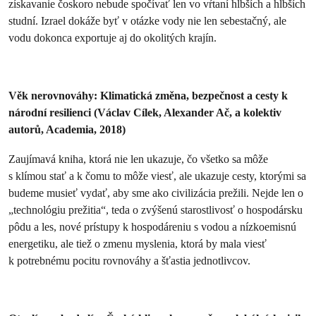
získavanie čoskoro nebude spočívať len vo vŕtaní hlbších a hlbších
studní. Izrael dokáže byť v otázke vody nie len sebestačný, ale
vodu dokonca exportuje aj do okolitých krajín.
Věk nerovnováhy: Klimatická změna, bezpečnost a cesty k
národní resilienci (Václav Cílek, Alexander Ač, a kolektiv
autorů, Academia, 2018)
Zaujímavá kniha, ktorá nie len ukazuje, čo všetko sa môže
s klímou stať a k čomu to môže viesť, ale ukazuje cesty, ktorými sa
budeme musieť vydať, aby sme ako civilizácia prežili. Nejde len o
„technológiu prežitia“, teda o zvýšenú starostlivosť o hospodársku
pôdu a les, nové prístupy k hospodáreniu s vodou a nízkoemisnú
energetiku, ale tiež o zmenu myslenia, ktorá by mala viesť
k potrebnému pocitu rovnováhy a šťastia jednotlivcov.