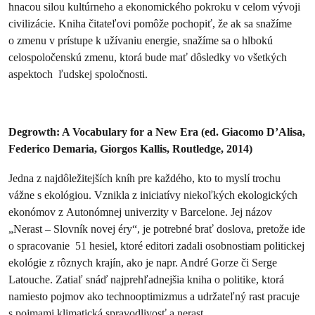
hnacou silou kultúrneho a ekonomického pokroku v celom vývoji
civilizácie. Kniha čitateľovi pomôže pochopiť, že ak sa snažíme
o zmenu v prístupe k užívaniu energie, snažíme sa o hlbokú
celospoločenskú zmenu, ktorá bude mať dôsledky vo všetkých
aspektoch ľudskej spoločnosti.
Degrowth: A Vocabulary for a New Era (ed. Giacomo D’Alisa,
Federico Demaria, Giorgos Kallis, Routledge, 2014)
Jedna z najdôležitejších kníh pre každého, kto to myslí trochu
vážne s ekológiou. Vznikla z iniciatívy niekoľkých ekologických
ekonómov z Autonómnej univerzity v Barcelone. Jej názov
„Nerast – Slovník novej éry“, je potrebné brať doslova, pretože ide
o spracovanie 51 hesiel, ktoré editori zadali osobnostiam politickej
ekológie z rôznych krajín, ako je napr. André Gorze či Serge
Latouche. Zatiaľ snáď najprehľadnejšia kniha o politike, ktorá
namiesto pojmov ako technooptimizmus a udržateľný rast pracuje
s pojmami klimatická spravodlivosť a nerast.