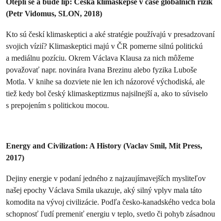
Oteplí se a bude líp: Česká klimaskepse v čase globálních rizik
(Petr Vidomus, SLON, 2018)
Kto sú českí klimaskeptici a aké stratégie používajú v presadzovaní
svojich vízií? Klimaskeptici majú v ČR pomerne silnú politickú
a mediálnu pozíciu. Okrem Václava Klausa za nich môžeme
považovať napr. novinára Ivana Brezinu alebo fyzika Luboše
Motla. V knihe sa dozviete nie len ich názorové východiská, ale
tiež kedy bol český klimaskeptizmus najsilnejší a, ako to súviselo
s prepojením s politickou mocou.
Energy and Civilization: A History (Vaclav Smil, Mit Press,
2017)
Dejiny energie v podaní jedného z najzaujímavejších mysliteľov
našej epochy Václava Smila ukazuje, aký silný vplyv mala táto
komodita na vývoj civilizácie. Podľa česko-kanadského vedca bola
schopnosť ľudí premeniť energiu v teplo, svetlo či pohyb zásadnou