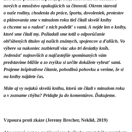
nových a množstvo opakujúcich sa činností. Okrem starostí
o naše rodiny, chodenia do práce, športu, dovoleniek, protestov
a plánovania sme v minulom roku tiež čítali skvelé knihy
a chceme sa o radosť z nich podeliť s vami. A nejde len o knihy,
ktoré sme čítali my. Požiadali sme totiž o odporúčanie
obľúbených titulov aj našich známych, spojencov a ďalších. Vo
výbere sa nakoniec zozbierali viac ako tri desiatky kníh.
Jedenásť najnovších a najčastejšie spomínaných vám
predstavíme bližšie a zo zvyšku si určite dokážete vybrať sami.
Prajeme inšpiratívne čítanie, pohodlnú pohovku a veríme, že si
na knihy nájdete čas.
Máte aj vy nejakú skvelú knihu, ktorú ste čítali v minulom roku
a v zozname chýba? Pridajte ju do komentárov. Ďakujeme.
Vzpoura proti zkáze (Jeremy Brecher, Neklid, 2019)