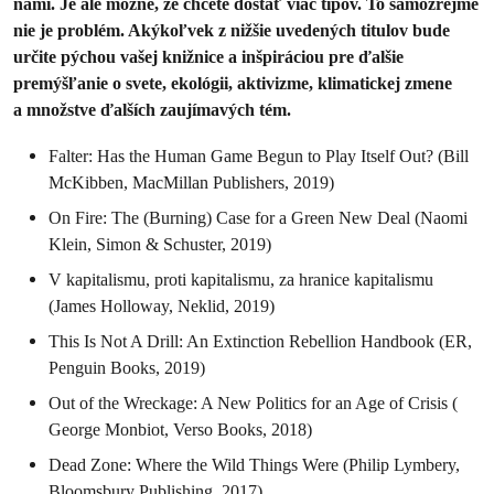
nami. Je ale možné, že chcete dostať viac tipov. To samozrejme
nie je problém. Akýkoľvek z nižšie uvedených titulov bude
určite pýchou vašej knižnice a inšpiráciou pre ďalšie
premýšľanie o svete, ekológii, aktivizme, klimatickej zmene
a množstve ďalších zaujímavých tém.
Falter: Has the Human Game Begun to Play Itself Out? (Bill
McKibben, MacMillan Publishers, 2019)
On Fire: The (Burning) Case for a Green New Deal (Naomi
Klein, Simon & Schuster, 2019)
V kapitalismu, proti kapitalismu, za hranice kapitalismu
(James Holloway, Neklid, 2019)
This Is Not A Drill: An Extinction Rebellion Handbook (ER,
Penguin Books, 2019)
Out of the Wreckage: A New Politics for an Age of Crisis (
George Monbiot, Verso Books, 2018)
Dead Zone: Where the Wild Things Were (Philip Lymbery,
Bloomsbury Publishing, 2017)