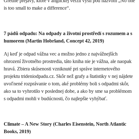
Gretine prejavy, ktoré v anglickej verzii vyšli pod názvom „No one
is too small to make a difference“.
7 pádů odpadu: Na odpady a životní prostředí s rozumem a s
humorem (Martin Hobrland, Concept 42, 2019)
Aj keď je odpad vážna vec a možno jedno z najvážnejších
ohrození životného prostredia, táto kniha nie je vážna, ale naopak
hravá. Zbiera skúsenosti vzniknuté pri správe internetového
projektu trideniodpadu.cz. Skôr než grafy a štatistiky v nej nájdete
uvoľnené rozprávanie o tom, aké problémy boli s odpadmi skôr,
ako sa to vyhrotilo v poslednej dobe, a ako by sme sa problémom
s odpadmi mohli v budúcnosti, čo najlepšie vyhýbať.
Climate – A New Story (Charles Eisenstein, North Atlantic
Books, 2019)