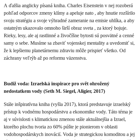
A ďalšia anglicky písaná kniha. Charles Eisenstein v nej rozoberá
pohľad odporcov zmeny klímy a apeluje nato , aby hnutie rozšírilo
svoju stratégiu a svoje výhradné zameranie na emisie uhlíka, a aby
ostatným ukazovalo omnoho širší obraz sveta , za ktorý bojuje.
Rieky, lesy, ale aj rastlinné a živočíšne bytosti sú posvätné a cenné
samy o sebe. Musíme sa zbaviť vojenskej mentality a uvedomiť si,
že k lepšiemu planetárnemu zdraviu môže prispieť všetko. Od
záchrany veľrýb až po reformu väzenstva.
Budiž voda: Izraelská inspirace pro svět ohrožený
nedostatkem vody (Seth M. Siegel, Aligier, 2017)
Stále inšpiratívna kniha (vyšla 2017), ktorá predstavuje izraelský
prístup k vodnému hospodárstvu a ekonomike vody. Táto téma je
aj v súvislosti s klimatickou zmenou stále aktuálnejšia a Izrael,
ktorého plochu tvoria zo 60% púšte je pionierom v oblasti
vodohospodárskych inovácií. Voda je strategickou komoditou a jej