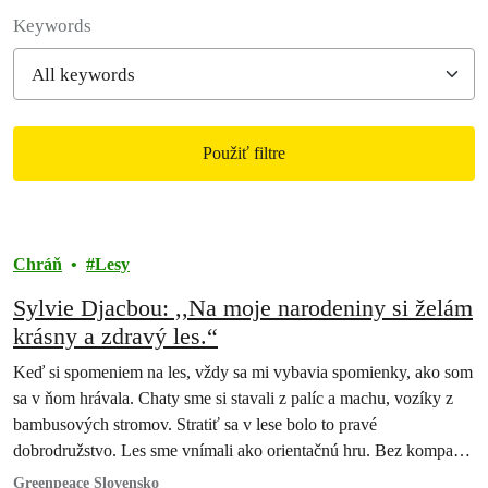
Filter posts
Keywords
Použiť filtre
Filtered results
Chráň
Lesy
Sylvie Djacbou: ,,Na moje narodeniny si želám
krásny a zdravý les.“
Keď si spomeniem na les, vždy sa mi vybavia spomienky, ako som
sa v ňom hrávala. Chaty sme si stavali z palíc a machu, vozíky z
bambusových stromov. Stratiť sa v lese bolo to pravé
dobrodružstvo. Les sme vnímali ako orientačnú hru. Bez kompasu
alebo GPS sme získavali orientačný zmysel.
Greenpeace Slovensko