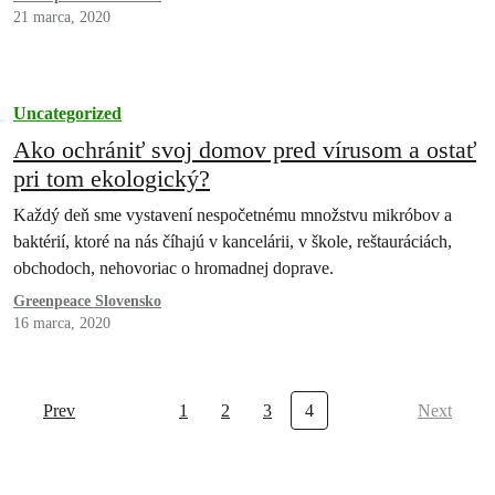
21 marca, 2020
Uncategorized
Ako ochrániť svoj domov pred vírusom a ostať
pri tom ekologický?
Každý deň sme vystavení nespočetnému množstvu mikróbov a
baktérií, ktoré na nás číhajú v kancelárii, v škole, reštauráciách,
obchodoch, nehovoriac o hromadnej doprave.
Greenpeace Slovensko
16 marca, 2020
Prev
1
2
3
4
Next