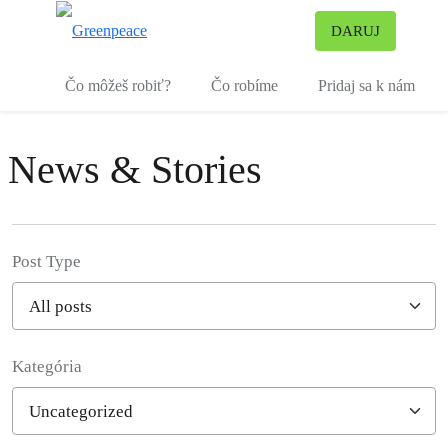
Pr
DARUJ
Ponuka
Čo môžeš robiť?
Čo robíme
Pridaj sa k nám
News & Stories
Post Type
Kategória