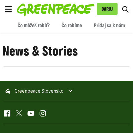
Pr
DARUJ
Ponuka
Čo môžeš robiť?
Čo robíme
Pridaj sa k nám
News & Stories
Filter posts
Filtered results
Greenpeace Slovensko