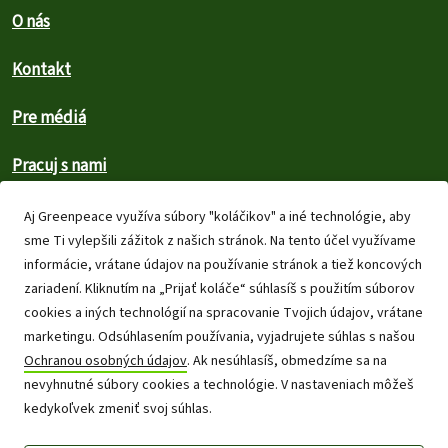
O nás
Kontakt
Pre médiá
Pracuj s nami
Mapa stránok
Aj Greenpeace využíva súbory "koláčikov" a iné technológie, aby
sme Ti vylepšili zážitok z našich stránok. Na tento účel využívame
Ochrana osobných údajov
informácie, vrátane údajov na používanie stránok a tiež koncových
zariadení. Kliknutím na „Prijať koláče“ súhlasíš s použitím súborov
Autorské práva
cookies a iných technológií na spracovanie Tvojich údajov, vrátane
marketingu. Odsúhlasením používania, vyjadrujete súhlas s našou
Všeobecné podmienky
Ochranou osobných údajov
. Ak nesúhlasíš, obmedzíme sa na
nevyhnutné súbory cookies a technológie. V nastaveniach môžeš
Pravidlá našej komunity
kedykoľvek zmeniť svoj súhlas.