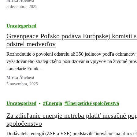
Mirka Ábelová
8 decembra, 2025
Uncategorized
Greenpeace Poľsko podáva Európskej komisii s
odstrel medveďov
Rozhodnutie o povolení odstrelu až 350 jedincov podľa ochrancov 
vyžadovaného strategického posudzovania vplyvov na životné prost
kancelárie Frank…
Mirka Ábelová
5 novembra, 2025
Uncategorized
Energia
Energetické spoločenstvá
Za zdieľanie energie netreba platiť mesačné popl
spoločenstvo
Dodávatelia energií (ZSE a VSE) predstavili “inováciu” na trhu s el