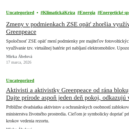
Uncategorized
KlimatickáKríza
Energia
Energetické sp
Zmeny v podmienkach ZSE opäť zhoršia využíva
Greenpeace
Spoločnosť ZSE opäť mení podmienky pre majiteľov fotovoltických
využívanie tzv. virtuálnej batérie pri nabíjaní elektromobilov. Upo
Mirka Ábelová
17 marca, 2026
Uncategorized
Aktivisti a aktivistky Greenpeace od rána bloku
Dajte prírode aspoň jeden deň pokoj, odkazujú
Približne dvadsiatka aktivistov a ochranárskych osobností zabloko
ministerstva životného prostredia. Cieľom je symbolicky dopriať p
krokov vedenia rezortu.