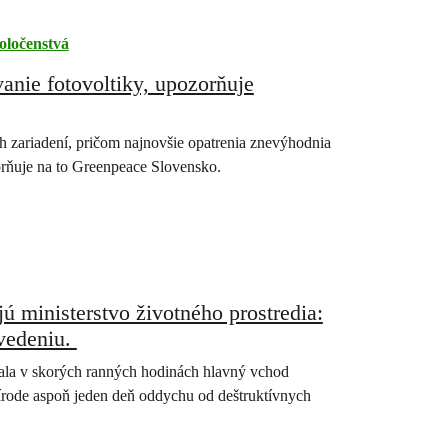
oločenstvá
nie fotovoltiky, upozorňuje
 zariadení, pričom najnovšie opatrenia znevýhodnia
zorňuje na to Greenpeace Slovensko.
jú ministerstvo životného prostredia:
 vedeniu.
vala v skorých ranných hodinách hlavný vchod
rírode aspoň jeden deň oddychu od deštruktívnych