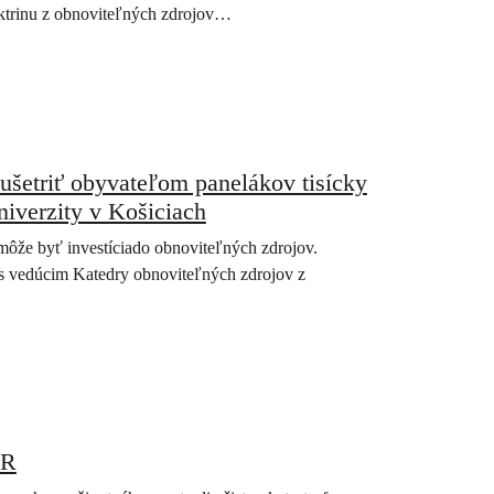
ektrinu z obnoviteľných zdrojov…
ušetriť obyvateľom panelákov tisícky
niverzity v Košiciach
môže byť investíciado obnoviteľných zdrojov.
a s vedúcim Katedry obnoviteľných zdrojov z
SR