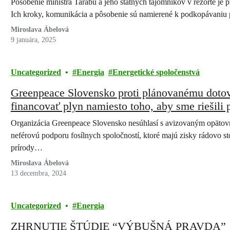
Pôsobenie ministra Tarabu a jeho štátnych tajomníkov v rezorte je p
Ich kroky, komunikácia a pôsobenie sú namierené k podkopávaniu 
Miroslava Ábelová
9 januára, 2025
Uncategorized
Energia
Energetické spoločenstvá
Greenpeace Slovensko proti plánovanému dotov
financovať plyn namiesto toho, aby sme riešili
Organizácia Greenpeace Slovensko nesúhlasí s avizovaným opätovn
neférovú podporu fosílnych spoločností, ktoré majú zisky rádovo 
prírody…
Miroslava Ábelová
13 decembra, 2024
Uncategorized
Energia
ZHRNUTIE ŠTÚDIE “VÝBUŠNÁ PRAVDA”