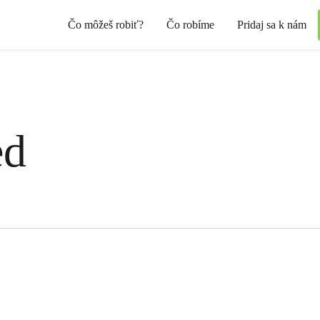
Čo môžeš robiť?
Čo robíme
Pridaj sa k nám
ed