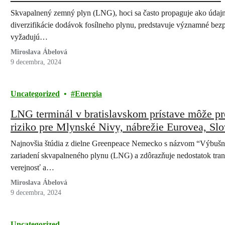
Skvapalnený zemný plyn (LNG), hoci sa často propaguje ako údajne č
diverzifikácie dodávok fosílneho plynu, predstavuje významné bezp
vyžadujú…
Miroslava Ábelová
9 decembra, 2024
Uncategorized
Energia
LNG terminál v bratislavskom prístave môže p
riziko pre Mlynské Nivy, nábrežie Eurovea, Slo
to z novej štúdie Greenpeace
Najnovšia štúdia z dielne Greenpeace Nemecko s názvom “Výbušná 
zariadení skvapalneného plynu (LNG) a zdôrazňuje nedostatok tran
verejnosť a…
Miroslava Ábelová
9 decembra, 2024
Uncategorized