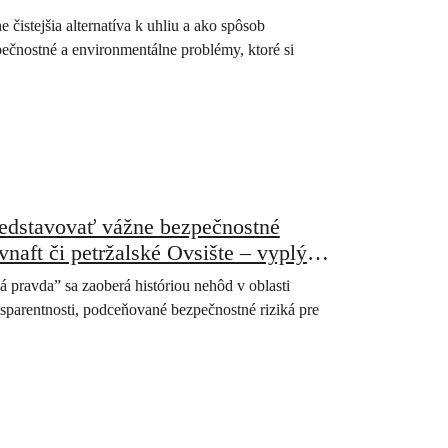
istejšia alternatíva k uhliu a ako spôsob
ečnostné a environmentálne problémy, ktoré si
redstavovať vážne bezpečnostné
vnaft či petržalské Ovsište – vyplýva
pravda” sa zaoberá históriou nehôd v oblasti
sparentnosti, podceňované bezpečnostné riziká pre