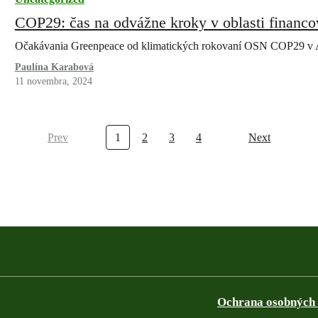
COP29: čas na odvážne kroky v oblasti financo
Očakávania Greenpeace od klimatických rokovaní OSN COP29 v 
Paulína Karabová
11 novembra, 2024
Prev
1
2
3
4
Next
Ochrana osobných