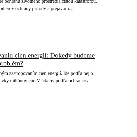
re ochranu životného prostredia čistou katastrofou.
pilierov ochrany prírody a prejavom…
aniu cien energií: Dokedy budeme
 problém?
ým zastropovaním cien energií. Ide podľa nej o
stovky miliónov eur. Vláda by podľa ochrancov