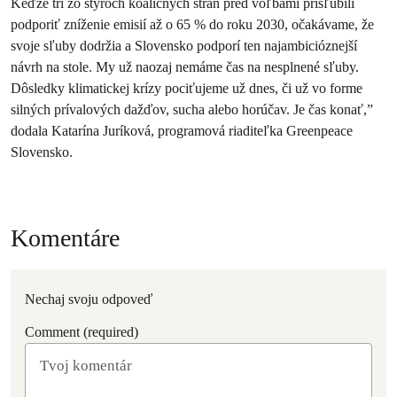
Keďže tri zo štyroch koaličných strán pred voľbami prisľúbili
podporiť zníženie emisií až o 65 % do roku 2030, očakávame, že
svoje sľuby dodržia a Slovensko podporí ten najambicióznejší
návrh na stole. My už naozaj nemáme čas na nesplnené sľuby.
Dôsledky klimatickej krízy pociťujeme už dnes, či už vo forme
silných prívalových dažďov, sucha alebo horúčav. Je čas konať,”
dodala Katarína Juríková, programová riaditeľka Greenpeace
Slovensko.
Komentáre
Nechaj svoju odpoveď
Comment (required)