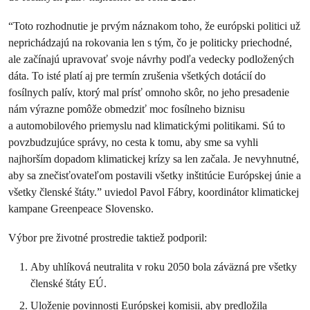
“Toto rozhodnutie je prvým náznakom toho, že európski politici už
neprichádzajú na rokovania len s tým, čo je politicky priechodné,
ale začínajú upravovať svoje návrhy podľa vedecky podložených
dáta. To isté platí aj pre termín zrušenia všetkých dotácií do
fosílnych palív, ktorý mal prísť omnoho skôr, no jeho presadenie
nám výrazne pomôže obmedziť moc fosílneho biznisu
a automobilového priemyslu nad klimatickými politikami. Sú to
povzbudzujúce správy, no cesta k tomu, aby sme sa vyhli
najhorším dopadom klimatickej krízy sa len začala. Je nevyhnutné,
aby sa znečisťovateľom postavili všetky inštitúcie Európskej únie a
všetky členské štáty.” uviedol Pavol Fábry, koordinátor klimatickej
kampane Greenpeace Slovensko.
Výbor pre životné prostredie taktiež podporil:
Aby uhlíková neutralita v roku 2050 bola záväzná pre všetky
členské štáty EÚ.
Uloženie povinnosti Európskej komisii, aby predložila