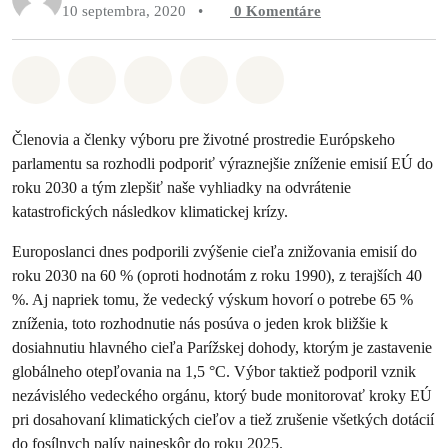
10 septembra, 2020
•
0
Komentáre
Zdieľať na Whatsapp
Zdieľať na Facebook
Zdieľať na Twitter
Zdieľať prostredníctvom Em
Share on Bluesky
Členovia a členky výboru pre životné prostredie Európskeho
parlamentu sa rozhodli podporiť výraznejšie zníženie emisií EÚ do
roku 2030 a tým zlepšiť naše vyhliadky na odvrátenie
katastrofických následkov klimatickej krízy.
Europoslanci dnes podporili zvýšenie cieľa znižovania emisií do
roku 2030 na 60 % (oproti hodnotám z roku 1990), z terajších 40
%. Aj napriek tomu, že vedecký výskum hovorí o potrebe 65 %
zníženia, toto rozhodnutie nás posúva o jeden krok bližšie k
dosiahnutiu hlavného cieľa Parížskej dohody, ktorým je zastavenie
globálneho otepľovania na 1,5 °C. Výbor taktiež podporil vznik
nezávislého vedeckého orgánu, ktorý bude monitorovať kroky EÚ
pri dosahovaní klimatických cieľov a tiež zrušenie všetkých dotácií
do fosílnych palív najneskôr do roku 2025.