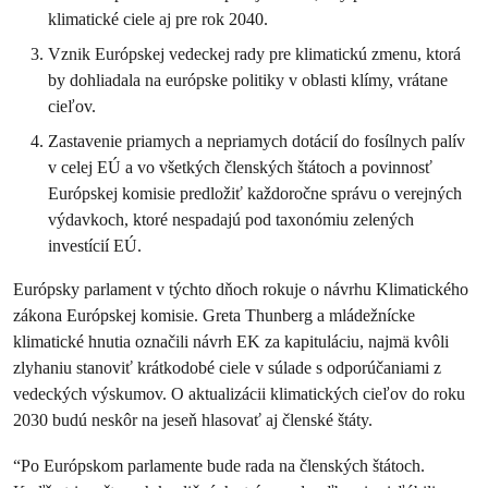
klimatické ciele aj pre rok 2040.
Vznik Európskej vedeckej rady pre klimatickú zmenu, ktorá
by dohliadala na európske politiky v oblasti klímy, vrátane
cieľov.
Zastavenie priamych a nepriamych dotácií do fosílnych palív
v celej EÚ a vo všetkých členských štátoch a povinnosť
Európskej komisie predložiť každoročne správu o verejných
výdavkoch, ktoré nespadajú pod taxonómiu zelených
investícií EÚ.
Európsky parlament v týchto dňoch rokuje o návrhu Klimatického
zákona Európskej komisie. Greta Thunberg a mládežnícke
klimatické hnutia označili návrh EK za kapituláciu, najmä kvôli
zlyhaniu stanoviť krátkodobé ciele v súlade s odporúčaniami z
vedeckých výskumov. O aktualizácii klimatických cieľov do roku
2030 budú neskôr na jeseň hlasovať aj členské štáty.
“Po Európskom parlamente bude rada na členských štátoch.