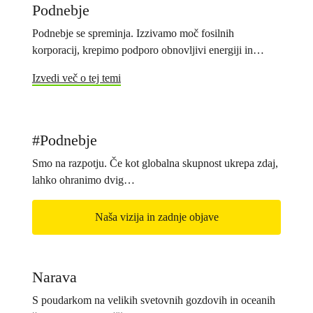
Podnebje
Podnebje se spreminja. Izzivamo moč fosilnih
korporacij, krepimo podporo obnovljivi energiji in…
Izvedi več o tej temi
#Podnebje
Smo na razpotju. Če kot globalna skupnost ukrepa zdaj,
lahko ohranimo dvig…
Naša vizija in zadnje objave
Narava
S poudarkom na velikih svetovnih gozdovih in oceanih