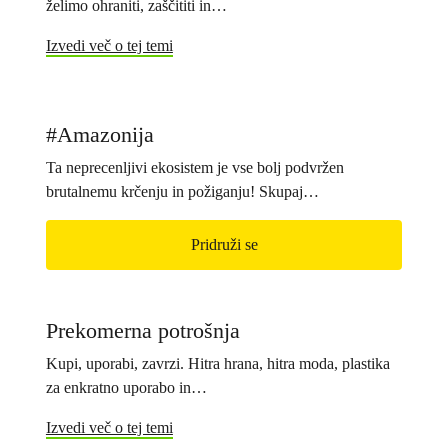
želimo ohraniti, zaščititi in…
Izvedi več o tej temi
#Amazonija
Ta neprecenljivi ekosistem je vse bolj podvržen
brutalnemu krčenju in požiganju! Skupaj…
Pridruži se
Prekomerna potrošnja
Kupi, uporabi, zavrzi. Hitra hrana, hitra moda, plastika
za enkratno uporabo in…
Izvedi več o tej temi