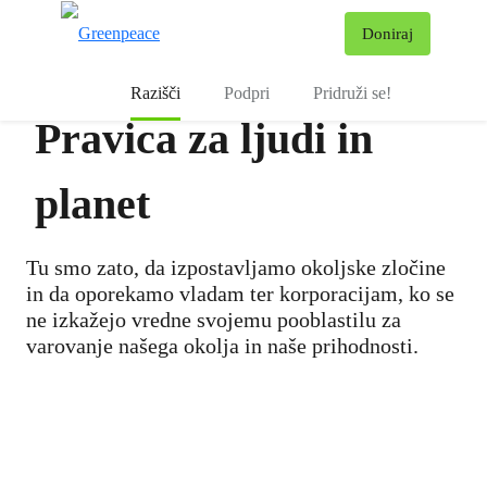
Pr
Doniraj
Meni
Razišči
Podpri
Pridruži se!
Pravica za ljudi in
planet
Tu smo zato, da izpostavljamo okoljske zločine
in da oporekamo vladam ter korporacijam, ko se
ne izkažejo vredne svojemu pooblastilu za
varovanje našega okolja in naše prihodnosti.