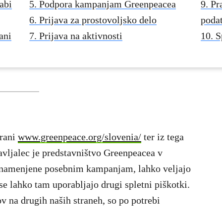
abi
5. Podpora kampanjam Greenpeacea
9. Pr
6. Prijava za prostovoljsko delo
poda
ani
7. Prijava na aktivnosti
10. 
trani
www.greenpeace.org/slovenia/
ter iz tega
ravljalec je predstavništvo Greenpeacea v
i, namenjene posebnim kampanjam, lahko veljajo
se lahko tam uporabljajo drugi spletni piškotki.
 na drugih naših straneh, so po potrebi