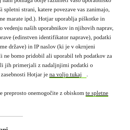
ij nam pomaga bolje razumeti vašo uporabniško
ši spletni strani, katere povezave vas zanimajo,
ne marate ipd.). Hotjar uporablja piškotke in
 o vedenju naših uporabnikov in njihovih naprav,
prave (edinstven identifikator naprave), podatki
ime države) in IP naslov (ki je v okrnjeni
li ne bomo pridobil ali uporabil teh podatkov za
i jih primerjali z nadaljnjimi podatki o
 zasebnosti Hotjar je
na voljo tukaj
.
dje preprosto onemogočite z obiskom
te spletne
ani