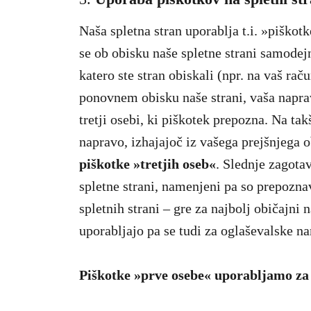
Naša spletna stran uporablja t.i. »piškot
se ob obisku naše spletne strani samodej
katero ste stran obiskali (npr. na vaš ra
ponovnem obisku naše strani, vaša naprava
tretji osebi, ki piškotek prepozna. Na ta
napravo, izhajajoč iz vašega prejšnjega
piškotke »tretjih oseb«
. Slednje zagotav
spletne strani, namenjeni pa so prepozn
spletnih strani – gre za najbolj običajni n
uporabljajo pa se tudi za oglaševalske n
Piškotke »prve osebe« uporabljamo za