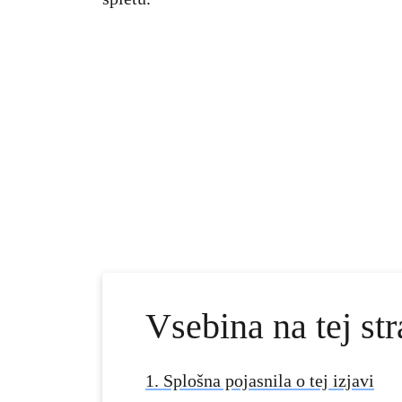
Vsebina na tej str
1. Splošna pojasnila o tej izjavi