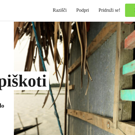
Razišči
Podpri
Pridruži se!
piškoti
do