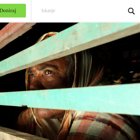
Doniraj
Iska