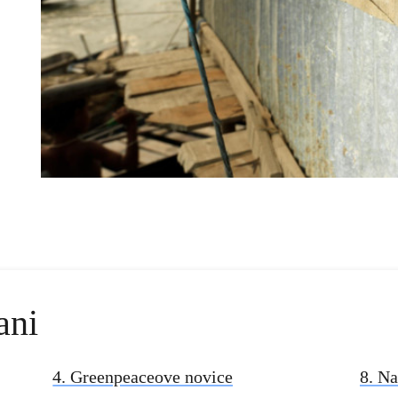
ani
4. Greenpeaceove novice
8. N