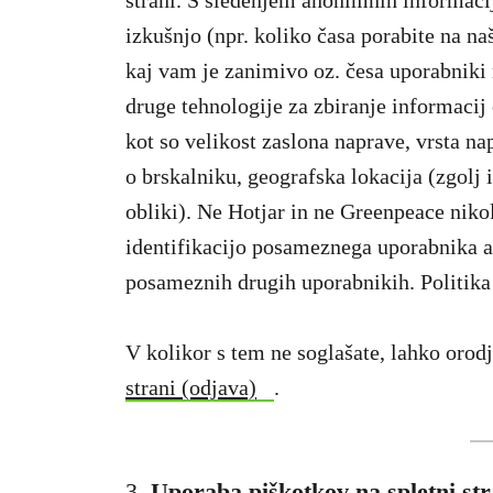
strani. S sledenjem anonimnih informac
izkušnjo (npr. koliko časa porabite na na
kaj vam je zanimivo oz. česa uporabniki 
druge tehnologije za zbiranje informacij
kot so velikost zaslona naprave, vrsta na
o brskalniku, geografska lokacija (zgolj 
obliki). Ne Hotjar in ne Greenpeace niko
identifikacijo posameznega uporabnika al
posameznih drugih uporabnikih. Politika
V kolikor s tem ne soglašate, lahko oro
strani (odjava)
.
3.
Uporaba piškotkov na spletni str