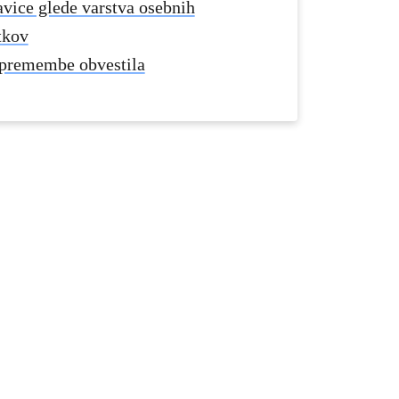
avice glede varstva osebnih
tkov
Spremembe obvestila