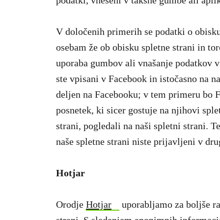
podatki, vneseni v takšne gumbe ali aplika
V določenih primerih se podatki o obisku
osebam že ob obisku spletne strani in tor
uporaba gumbov ali vnašanje podatkov v a
ste vpisani v Facebook in istočasno na na
deljen na Facebooku; v tem primeru bo F
posnetek, ki sicer gostuje na njihovi splet
strani, pogledali na naši spletni strani.
naše spletne strani niste prijavljeni v d
Hotjar
Orodje
Hotjar
uporabljamo za boljše ra