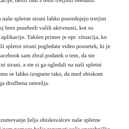
cije, delili tudi s temi tretjimi osebami.
 naše spletne strani lahko posredujejo tretjim
ej brez posebnih vaših aktivnosti, kot so
plikacije. Takšen primer je npr. situacija, ko
ši spletni strani pogledate video posnetek, ki je
acebook sam zbral podatek o tem, da ste
ni strani, a ste si ga ogledali na naši spletni
 Temu se lahko izognete tako, da med obiskom
ruga družbena omrežja.
zumevanje želja obiskovalcev naše spletne