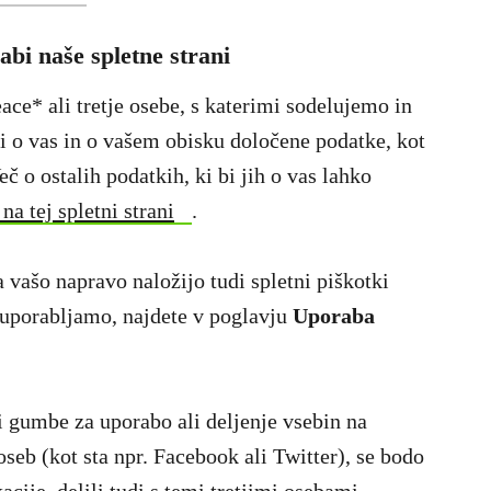
abi naše spletne strani
ace* ali tretje osebe, s katerimi sodelujemo in
li o vas in o vašem obisku določene podatke, kot
eč o ostalih podatkih, ki bi jih o vas lahko
 na tej spletni strani
.
 vašo napravo naložijo tudi spletni piškotki
h uporabljamo, najdete v poglavju
Uporaba
li gumbe za uporabo ali deljenje vsebin na
oseb (kot sta npr. Facebook ali Twitter), se bodo