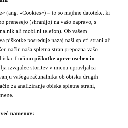
ke« (ang. »Cookies«) – to so majhne datoteke, ki
no prenesejo (shranijo) na vašo napravo, s
čunalnik ali mobilni telefon). Ob vašem
 piškotke posreduje nazaj naši spleti strani ali
kšen način naša spletna stran prepozna vašo
 obiska. Ločimo
piškotke »prve osebe« in
lja izvajalec storitev v imenu upravljalca
avanju vašega računalnika ob obisku drugih
ačin za analiziranje obiska spletne strani,
amene.
 več namenov: