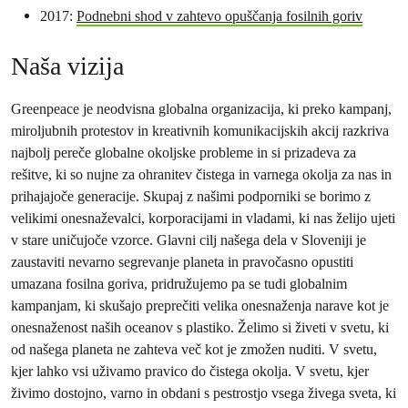
2017:
Podnebni shod v zahtevo opuščanja fosilnih goriv
Naša vizija
Greenpeace je neodvisna globalna organizacija, ki preko kampanj,
miroljubnih protestov in kreativnih komunikacijskih akcij razkriva
najbolj pereče globalne okoljske probleme in si prizadeva za
rešitve, ki so nujne za ohranitev čistega in varnega okolja za nas in
prihajajoče generacije. Skupaj z našimi podporniki se borimo z
velikimi onesnaževalci, korporacijami in vladami, ki nas želijo ujeti
v stare uničujoče vzorce. Glavni cilj našega dela v Sloveniji je
zaustaviti nevarno segrevanje planeta in pravočasno opustiti
umazana fosilna goriva, pridružujemo pa se tudi globalnim
kampanjam, ki skušajo preprečiti velika onesnaženja narave kot je
onesnaženost naših oceanov s plastiko. Želimo si živeti v svetu, ki
od našega planeta ne zahteva več kot je zmožen nuditi. V svetu,
kjer lahko vsi uživamo pravico do čistega okolja. V svetu, kjer
živimo dostojno, varno in obdani s pestrostjo vsega živega sveta, ki