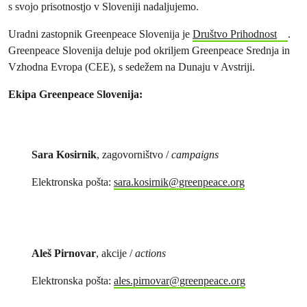
s svojo prisotnostjo v Sloveniji nadaljujemo.
Uradni zastopnik Greenpeace Slovenija je
Društvo Prihodnost
.
Greenpeace Slovenija deluje pod okriljem Greenpeace Srednja in
Vzhodna Evropa (CEE), s sedežem na Dunaju v Avstriji.
Ekipa Greenpeace Slovenija:
Sara Kosirnik
, zagovorništvo /
campaigns
Elektronska pošta:
sara.kosirnik@greenpeace.org
Aleš Pirnovar
, akcije /
actions
Elektronska pošta:
ales.pirnovar@greenpeace.org