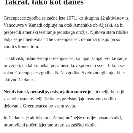
Takrat, tako kot danes
Greenpeace zgodba se začne leta 1971, ko skupina 12 aktivistov iz
Vancouvra v Kanadi odpluje na otok Amchitka ob Aljaski, da bi
preprečili ameriški testiranje jedrskega orožja. Njihova stara ribiška
ladja se je imenovala “The Greenpeace”, denar za misijo pa so
zbrali s koncertom.
Ti aktivisti, ustanovitelji Greenpeacea, so upali sanjati velike sanje
in verjeti, da lahko nekaj posameznikov spremeni svet. Takrat se
začne Greenpeace zgodba. Naša zgodba. Svetovno gibanje, ki je
aktivno še danes.
Neodvisnost, nenasilje, ustvarjalno soočenje
– temelji, ki so jih
zastavili ustanovitelji, še danes predstavljajo osnovno vodilo
delovanja Greenpeacea po vsem svetu.
In še danes je aktivizem naše najmočnejše orodje: posamezniki,
pripravljeni početi izjemne stvari za zaščito okolja.