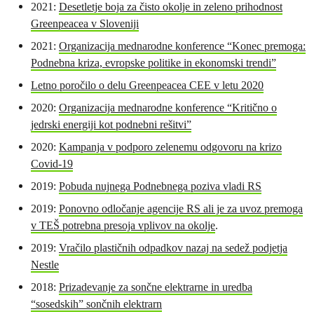
2021:
Desetletje boja za čisto okolje in zeleno prihodnost
Greenpeacea v Sloveniji
2021:
Organizacija mednarodne konference “Konec premoga:
Podnebna kriza, evropske politike in ekonomski trendi”
Letno poročilo o delu Greenpeacea CEE v letu 2020
2020:
Organizacija mednarodne konference “Kritično o
jedrski energiji kot podnebni rešitvi”
2020:
Kampanja v podporo zelenemu odgovoru na krizo
Covid-19
2019:
Pobuda nujnega Podnebnega poziva vladi RS
2019:
Ponovno odločanje agencije RS ali je za uvoz premoga
v TEŠ potrebna presoja vplivov na okolje
.
2019:
Vračilo plastičnih odpadkov nazaj na sedež podjetja
Nestle
2018:
Prizadevanje za sončne elektrarne in uredba
“sosedskih” sončnih elektrarn