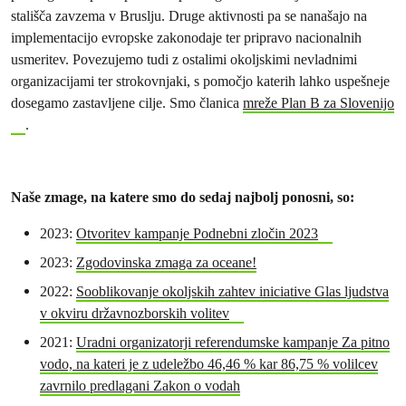
stališča zavzema v Bruslju. Druge aktivnosti pa se nanašajo na
implementacijo evropske zakonodaje ter pripravo nacionalnih
usmeritev. Povezujemo tudi z ostalimi okoljskimi nevladnimi
organizacijami ter strokovnjaki, s pomočjo katerih lahko uspešneje
dosegamo zastavljene cilje. Smo članica
mreže Plan B za Slovenijo
.
Naše zmage, na katere smo do sedaj najbolj ponosni, so:
2023:
Otvoritev kampanje Podnebni zločin 2023
2023:
Zgodovinska zmaga za oceane!
2022:
Sooblikovanje okoljskih zahtev iniciative Glas ljudstva
v okviru državnozborskih volitev
2021:
Uradni organizatorji referendumske kampanje Za pitno
vodo, na kateri je z udeležbo 46,46 % kar 86,75 % volilcev
zavrnilo predlagani Zakon o vodah