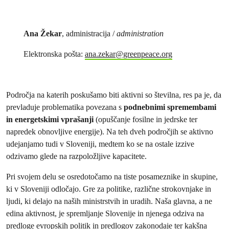
Ana Žekar
, administracija /
administration
Elektronska pošta:
ana.zekar@greenpeace.org
Področja na katerih poskušamo biti aktivni so številna, res pa je, da
prevladuje problematika povezana s
podnebnimi spremembami
in energetskimi vprašanji
(opuščanje fosilne in jedrske ter
napredek obnovljive energije). Na teh dveh področjih se aktivno
udejanjamo tudi v Sloveniji, medtem ko se na ostale izzive
odzivamo glede na razpoložljive kapacitete.
Pri svojem delu se osredotočamo na tiste posameznike in skupine,
ki v Sloveniji odločajo. Gre za politike, različne strokovnjake in
ljudi, ki delajo na naših ministrstvih in uradih. Naša glavna, a ne
edina aktivnost, je spremljanje Slovenije in njenega odziva na
predloge evropskih politik in predlogov zakonodaje ter kakšna