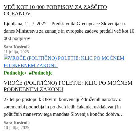
VEČ KOT 10 000 PODPISOV ZA ZAŠČITO
OCEANOV
Ljubljana, 11. 7. 2025 – Predstavniki Greenpeace Slovenija so
danes Ministrstvu za zunanje in evropske zadeve predali več kot 10
000 podpisov
Sara Kosirnik
11 julija, 2025
Podnebje
Podnebje
VROČE (POLITIČNO) POLETJE: KLIC PO MOČNEM
PODNEBNEM ZAKONU
27 let po pristopu k Okvirni konvenciji Združenih narodov o
spremembi podnebja in po dveh letih čakanja, usklajevanj in
političnih manevrov tega mandata Slovenija končno dobiva
podnebni zakon
Sara Kosirnik
10 julija, 2025