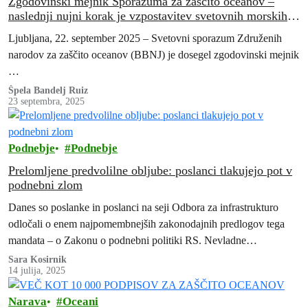
Zgodovinski mejnik Sporazuma za zaščito oceanov –
naslednji nujni korak je vzpostavitev svetovnih morskih
zavarovanih območij
Ljubljana, 22. september 2025 – Svetovni sporazum Združenih
narodov za zaščito oceanov (BBNJ) je dosegel zgodovinski mejnik
…
Špela Bandelj Ruiz
23 septembra, 2025
Podnebje
Podnebje
Prelomljene predvolilne obljube: poslanci tlakujejo pot v
podnebni zlom
Danes so poslanke in poslanci na seji Odbora za infrastrukturo
odločali o enem najpomembnejših zakonodajnih predlogov tega
mandata – o Zakonu o podnebni politiki RS. Nevladne
organizacije Pravni center za…
Sara Kosirnik
14 julija, 2025
Narava
Oceani