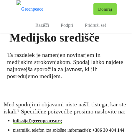
Pr
Doniraj
Meni
Razišči
Podpri
Pridruži se!
Medijsko središče
Ta razdelek je namenjen novinarjem in
medijskim strokovnjakom. Spodaj lahko najdete
najnovejša sporočila za javnost, ki jih
posredujemo medijem.
Med spodnjimi objavami niste našli tistega, kar ste
iskali? Specifične poizvedbe prosimo naslovite na:
info.si(at)greenpeace.org
pisarniški telefon (za splošne informacije):
+386 30 404 144