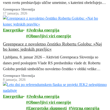
vsem svetu predstavljajo ulične umetnine, s katerimi obeležujejo
težko priborjeno zmago po…
Greenpeace Slovenija
17 januarja, 2026
Energetika
Jedrska energija
Obnovljivi viri energije
Greenpeace z novoletno čestitko Robertu Golobu: »Naj
bo konec jedrskih pravljic«
Ljubljana, 8. januar 2026 – Aktivisti Greenpeaca Slovenija so
danes pred poslopjem Vlade RS predsedniku vlade dr. Robertu
Golobu predali simbolično novoletno čestitko v obliki velike
karikature in uradnega dopisa…
Greenpeace Slovenija
8 januarja, 2026
Energetika
Jedrska energija
Obnovljivi viri energije
Energetske skupnosti
Vetrna energija