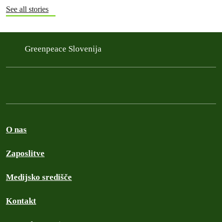
See all stories
Greenpeace Slovenija
O nas
Zaposlitve
Medijsko središče
Kontakt