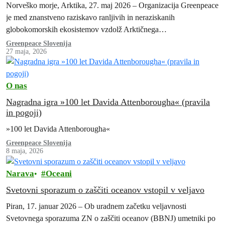
Norveško morje, Arktika, 27. maj 2026 – Organizacija Greenpeace
je med znanstveno raziskavo ranljivih in neraziskanih
globokomorskih ekosistemov vzdolž Arktičnega
srednjeoceanskega grebena s pomočjo podvodnega robota
Greenpeace Slovenija
27 maja, 2026
svetovnim voditeljem poslala neposredno…
O nas
Nagradna igra »100 let Davida Attenborougha« (pravila
in pogoji)
»100 let Davida Attenborougha«
Greenpeace Slovenija
8 maja, 2026
Narava
Oceani
Svetovni sporazum o zaščiti oceanov vstopil v veljavo
Piran, 17. januar 2026 – Ob uradnem začetku veljavnosti
Svetovnega sporazuma ZN o zaščiti oceanov (BBNJ) umetniki po