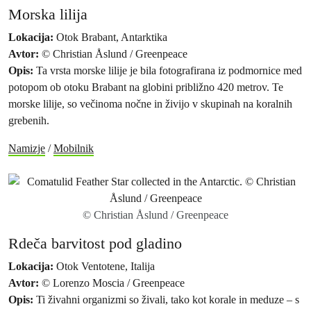
Morska lilija
Lokacija:
Otok Brabant, Antarktika
Avtor:
© Christian Åslund / Greenpeace
Opis:
Ta vrsta morske lilije je bila fotografirana iz podmornice med
potopom ob otoku Brabant na globini približno 420 metrov. Te
morske lilije, so večinoma nočne in živijo v skupinah na koralnih
grebenih.
Namizje
/
Mobilnik
© Christian Åslund / Greenpeace
Rdeča barvitost pod gladino
Lokacija:
Otok Ventotene, Italija
Avtor:
© Lorenzo Moscia / Greenpeace
Opis:
Ti živahni organizmi so živali, tako kot korale in meduze – s