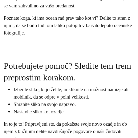
se vam zahvalimo za vašo predanost.
Poznate koga, ki ima ocean rad prav tako kot vi? Delite to stran z
njimi, da se bodo tudi oni lahko potopili v barvito lepoto ocean­ske
fotografije.
Potrebujete pomoč? Sledite tem trem
preprostim korakom.
Izberite sliko, ki jo želite, in kliknite na možnost namizje ali
mobilnik, da se odpre v polni velikosti.
Shranite sliko na svojo napravo.
Nastavite sliko kot ozadje.
In to je to! Pripravljeni ste, da pokažete svoje novo ozadje in ob
njem z bližnjimi delite navdušujoče pogovore o naši čudoviti