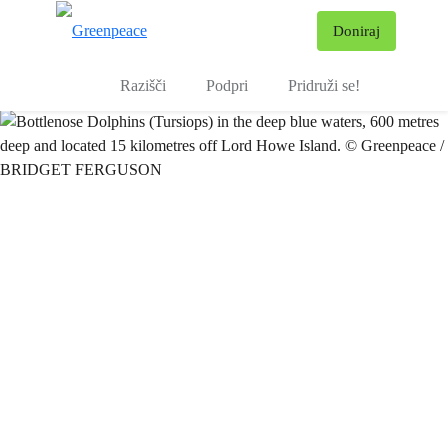
Pr
Doniraj
Meni
Razišči
Podpri
Pridruži se!