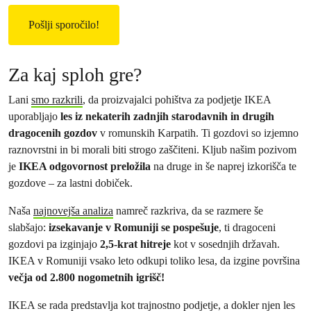
t
s
i
_
o
s
n
i
Za kaj sploh gre?
s
_
_
c
Lani
smo razkrili
, da proizvajalci pohištva za podjetje IKEA
s
o
uporabljajo
les iz nekaterih zadnjih starodavnih in drugih
i
m
dragocenih gozdov
v romunskih Karpatih. Ti gozdovi so izjemno
_
m
raznovrstni in bi morali biti strogo zaščiteni. Kljub našim pozivom
g
u
je
IKEA odgovornost preložila
na druge in še naprej izkorišča te
d
n
gozdove – za lastni dobiček.
p
i
r
t
Naša
najnovejša analiza
namreč razkriva, da se razmere še
_
y
slabšajo:
izsekavanje v Romuniji se pospešuje
, ti dragoceni
c
_
gozdovi pa izginjajo
2,5-krat hitreje
kot v sosednjih državah.
o
n
IKEA v Romuniji vsako leto odkupi toliko lesa, da izgine površina
n
e
večja od 2.800 nogometnih igrišč!
f
w
IKEA se rada predstavlja kot trajnostno podjetje, a dokler njen les
i
s