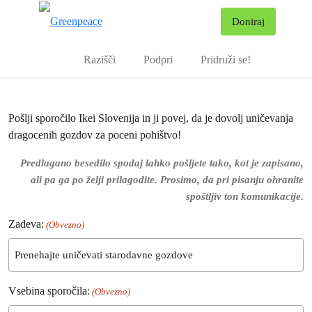
Pr
Doniraj
Meni
Razišči
Podpri
Pridruži se!
Pošlji sporočilo Ikei Slovenija in ji povej, da je dovolj uničevanja
dragocenih gozdov za poceni pohištvo!
Predlagano besedilo spodaj lahko pošljete tako, kot je zapisano,
ali pa ga po želji prilagodite. Prosimo, da pri pisanju ohranite
spoštljiv ton komunikacije.
Zadeva:
(Obvezno)
Vsebina sporočila:
(Obvezno)