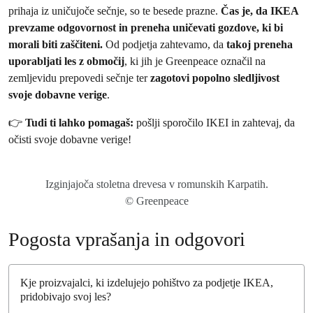
prihaja iz uničujoče sečnje, so te besede prazne.
Čas je, da IKEA
r
l
prevzame odgovornost in preneha uničevati gozdove, ki bi
m
e
morali biti zaščiteni.
Od podjetja zahtevamo, da
takoj preneha
a
t
uporabljati les z območij
, ki jih je Greenpeace označil na
t
t
zemljevidu prepovedi sečnje ter
zagotovi popolno sledljivost
i
e
svoje dobavne verige
.
o
r
n
👉
Tudi ti lahko pomagaš:
pošlji sporočilo IKEI in zahtevaj, da
(
očisti svoje dobavne verige!
O
b
v
e
Izginjajoča stoletna drevesa v romunskih Karpatih.
z
© Greenpeace
n
o
)
Pogosta vprašanja in odgovori
Kje proizvajalci, ki izdelujejo pohištvo za podjetje IKEA,
pridobivajo svoj les?