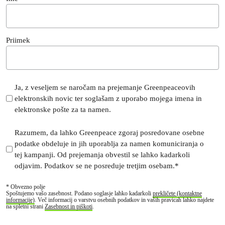
Priimek
s
Ja, z veseljem se naročam na prejemanje Greenpeaceovih
elektronskih novic ter soglašam z uporabo mojega imena in
u
elektronske pošte za ta namen.
b
s
s
Razumem, da lahko Greenpeace zgoraj posredovane osebne
c
podatke obdeluje in jih uporablja za namen komuniciranja o
u
r
tej kampanji. Od prejemanja obvestil se lahko kadarkoli
b
i
odjavim. Podatkov se ne posreduje tretjim osebam.*
s
p
c
t
* Obvezno polje
r
Spoštujemo vašo zasebnost. Podano soglasje lahko kadarkoli
prekličete (kontaktne
i
informacije)
. Več informacij o varstvu osebnih podatkov in vaših pravicah lahko najdete
i
na spletni strani
Zasebnost in piškoti
.
o
p
n