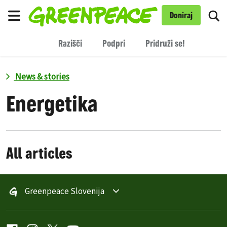
Pr
Doniraj
Meni
Razišči
Podpri
Pridruži se!
News & stories
Energetika
All articles
Greenpeace Slovenija