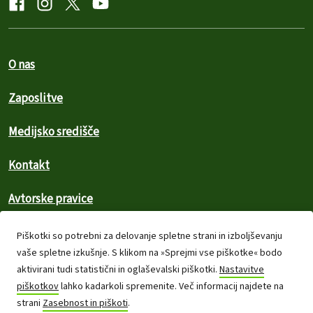
O nas
Zaposlitve
Medijsko središče
Kontakt
Avtorske pravice
Zasebnost in piškoti
Piškotki so potrebni za delovanje spletne strani in izboljševanju
vaše spletne izkušnje. S klikom na »Sprejmi vse piškotke« bodo
Politika skupnosti
aktivirani tudi statistični in oglaševalski piškotki.
Nastavitve
piškotkov
lahko kadarkoli spremenite. Več informacij najdete na
Kazalo strani
strani
Zasebnost in piškoti
.