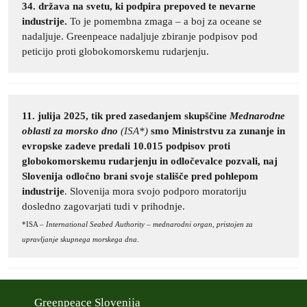
34. država na svetu, ki podpira prepoved te nevarne
industrije.
To je pomembna zmaga – a boj za oceane se
nadaljuje. Greenpeace nadaljuje zbiranje podpisov pod
peticijo proti globokomorskemu rudarjenju.
11. julija 2025, tik pred zasedanjem
skupščine
Mednarodne
oblasti za morsko dn
o
(ISA*)
smo Ministrstvu za zunanje in
evropske zadeve predali 10.015 podpisov proti
globokomorskemu rudarjenju in odločevalce pozvali, naj
Slovenija odločno brani svoje stališče pred pohlepom
industrije
. Slovenija mora svojo podporo moratoriju
dosledno zagovarjati tudi v prihodnje.
*ISA –
International Seabed Authority – mednarodni organ, pristojen za
upravljanje skupnega morskega dna
.
Greenpeace Slovenija