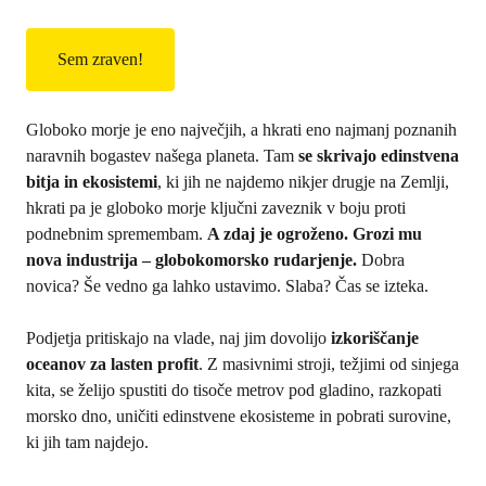
o
s
n
i
s
_
_
c
s
o
Globoko morje je eno največjih, a hkrati eno najmanj poznanih
i
m
naravnih bogastev našega planeta. Tam
se skrivajo edinstvena
_
m
bitja in ekosistemi
, ki jih ne najdemo nikjer drugje na Zemlji,
g
u
hkrati pa je globoko morje ključni zaveznik v boju proti
d
n
podnebnim spremembam.
A zdaj je ogroženo. Grozi mu
p
i
nova industrija – globokomorsko rudarjenje.
Dobra
r
t
novica? Še vedno ga lahko ustavimo. Slaba? Čas se izteka.
_
y
c
_
Podjetja pritiskajo na vlade, naj jim dovolijo
izkoriščanje
o
n
oceanov za lasten profit
. Z masivnimi stroji, težjimi od sinjega
n
e
kita, se želijo spustiti do tisoče metrov pod gladino, razkopati
f
w
morsko dno, uničiti edinstvene ekosisteme in pobrati surovine,
i
s
ki jih tam najdejo.
r
l
m
e