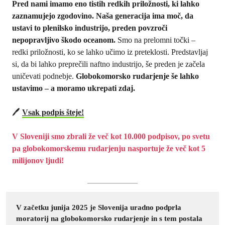
Pred nami imamo eno tistih redkih priložnosti, ki lahko
a
t
zaznamujejo zgodovino. Naša generacija ima moč, da
t
t
ustavi to plenilsko industrijo, preden povzroči
i
e
nepopravljivo škodo oceanom.
Smo na prelomni točki –
o
r
redki priložnosti, ko se lahko učimo iz preteklosti. Predstavljaj
n
si, da bi lahko preprečili naftno industrijo, še preden je začela
(
uničevati podnebje.
O
Globokomorsko rudarjenje še lahko
b
ustavimo – a moramo ukrepati zdaj.
v
e
🖊️
Vsak podpis šteje!
z
n
o
V Sloveniji smo zbrali že več kot 10.000 podpisov, po svetu
)
pa globokomorskemu rudarjenju nasportuje že več kot 5
milijonov ljudi!
V začetku junija 2025 je Slovenija uradno podprla
moratorij na globokomorsko rudarjenje in s tem postala