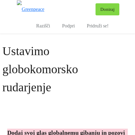
Pr
Doniraj
Meni
Razišči
Podpri
Pridruži se!
Ustavimo
globokomorsko
rudarjenje
Dodaj svoj glas globalnemu gibanju in pozovi