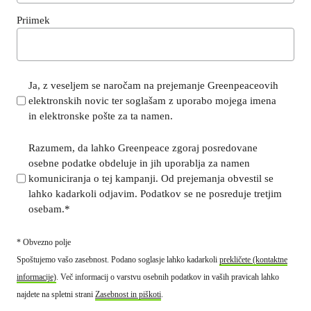
Priimek
s
Ja, z veseljem se naročam na prejemanje Greenpeaceovih
elektronskih novic ter soglašam z uporabo mojega imena
u
in elektronske pošte za ta namen.
b
s
s
Razumem, da lahko Greenpeace zgoraj posredovane
c
osebne podatke obdeluje in jih uporablja za namen
u
r
komuniciranja o tej kampanji. Od prejemanja obvestil se
b
i
lahko kadarkoli odjavim. Podatkov se ne posreduje tretjim
s
p
osebam.*
c
t
r
i
* Obvezno polje
i
o
Spoštujemo vašo zasebnost. Podano soglasje lahko kadarkoli
prekličete (kontaktne
p
n
informacije)
. Več informacij o varstvu osebnih podatkov in vaših pravicah lahko
t
s
najdete na spletni strani
Zasebnost in piškoti
.
i
_