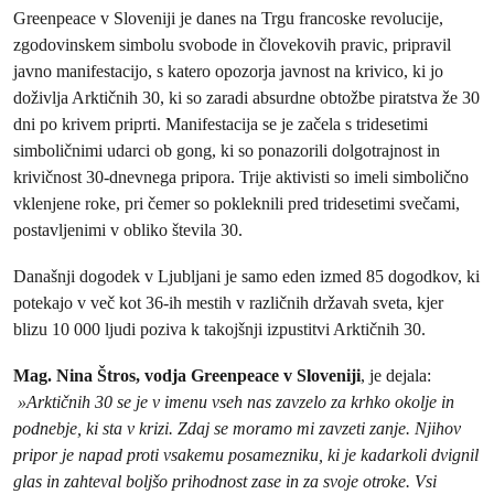
Greenpeace v Sloveniji je danes na Trgu francoske revolucije,
zgodovinskem simbolu svobode in človekovih pravic, pripravil
javno manifestacijo, s katero opozorja javnost na krivico, ki jo
doživlja Arktičnih 30, ki so zaradi absurdne obtožbe piratstva že 30
dni po krivem priprti. Manifestacija se je začela s tridesetimi
simboličnimi udarci ob gong, ki so ponazorili dolgotrajnost in
krivičnost 30-dnevnega pripora. Trije aktivisti so imeli simbolično
vklenjene roke, pri čemer so pokleknili pred tridesetimi svečami,
postavljenimi v obliko števila 30.
Današnji dogodek v Ljubljani je samo eden izmed 85 dogodkov, ki
potekajo v več kot 36-ih mestih v različnih državah sveta, kjer
blizu 10 000 ljudi poziva k takojšnji izpustitvi Arktičnih 30.
Mag. Nina Štros, vodja Greenpeace v Sloveniji
, je dejala:
»Arktičnih 30 se je v imenu vseh nas zavzelo za krhko okolje in
podnebje, ki sta v krizi. Zdaj se moramo mi zavzeti zanje. Njihov
pripor je napad proti vsakemu posamezniku, ki je kadarkoli dvignil
glas in zahteval boljšo prihodnost zase in za svoje otroke. Vsi