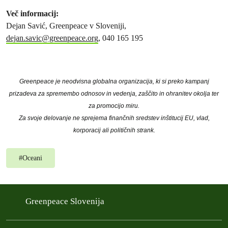
Več informacij:
Dejan Savić, Greenpeace v Sloveniji,
dejan.savic@greenpeace.org
, 040 165 195
Greenpeace je neodvisna globalna organizacija, ki si preko kampanj
prizadeva za spremembo odnosov in vedenja, zaščito in ohranitev okolja ter
za promocijo miru.
Za svoje delovanje ne sprejema finančnih sredstev inštitucij EU, vlad,
korporacij ali političnih strank.
#
Oceani
Greenpeace Slovenija