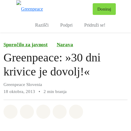
Pr
Doniraj
Meni
Razišči
Podpri
Pridruži se!
Sporočilo za javnost
Narava
Greenpeace: »30 dni
krivice je dovolj!«
Greenpeace Slovenia
18 oktobra, 2013
•
2 min branja
Deli na Whatsapp
Deli na Facebook
Deli na Twitter
Deli preko Email
Share on Bluesky