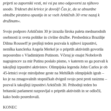
priprti so zaporniki vesti, mi vsi pa smo odgovorni za njihovo
usodo.
Trideset dni krivice je dovolj! Čas je, da se absurdne
obtožbe piratstva opustijo in se vseh Arktičnih 30 vrne nazaj k
družinam«.
Svojo podporo Arktičnim 30 je izrazila široka paleta mednarodnih
osebnosti iz sveta politike in civilne družbe. Predsednica Brazilije
Dilma Rousseff je prejšnji teden pozvala k njihovi izpustitvi,
nemška kanclerka Angela Merkel je o priprtih aktivistih govorila
neposredno s Vladimirjem Putinom. Včeraj je enajst Nobelovih
nagrajencev za mir Putinu poslalo pismo, v katerem so ga pozvali k
takojšnji izpustitvi aktivistov. Olimpijska legenda John Carlos je ob
45-letnici svoje miroljubne geste na Mehiških olimpijskih igrah –
ko je na zmagovalnih stopničkah dvignil svojo pest proti rasizmu –
pozval k takojšnji izpustitvi Arktičnih 30. Prihodnji teden bo
britanski parlament razpravljal o priprtih aktivistih in se odločil,
kako bodo posredovali.
KONEC