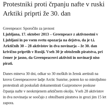
Protestniki proti črpanju nafte v ruski
Arktiki priprti že 30. dan
Greenpeace: Sporočilo za javnost
Ljubljana, 17. oktober 2013 – Greenpeace z aktivnostmi v
Ljubljani in po vsem svetu opozarja na dejstvo, da je t.i.
Arktičnih 30 – 28 aktivistov in dva novinarja – že 30. dan
krivično priprtih v Rusiji. Vseh 30 je obtoženih piratstva, pri
čemer je jasno, da Greenpeaceovi aktivisti in novinarji niso
pirati.
Danes mineva 30 dni, odkar so 30 moških in žensk aretirali na
krovu Greenpeaceove ladje Arctic Sunrise, potem ko so miroljubno
protestirali ali poskušali dokumentirati Gazpromove poskuse
črpanja nafte v neokrnjenem arktičnem okolju. Vseh 28 aktivistov
in dva novinarja se soočajo z obtožbami piratstva in grozi jim 15 let
zapora.