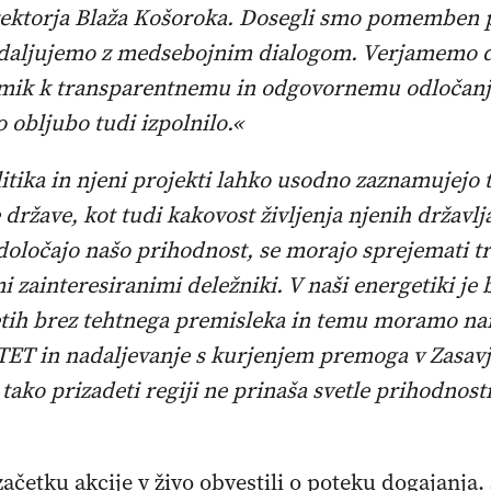
ektorja Blaža Košoroka. Dosegli smo pomemben pr
nadaljujemo z medsebojnim dialogom. Verjamemo d
k k transparentnemu in odgovornemu odločanj
 obljubo tudi izpolnilo.«
itika in njeni projekti lahko usodno zaznamujejo 
 države, kot tudi kakovost življenja njenih državlj
i določajo našo prihodnost, se morajo sprejemati t
i zainteresiranimi deležniki. V naši energetiki je 
etih brez tehtnega premisleka in temu moramo nar
TET in nadaljevanje s kurjenjem premoga v Zasav
 tako prizadeti regiji ne prinaša svetle prihodnost
četku akcije v živo obvestili o poteku dogajanja. 