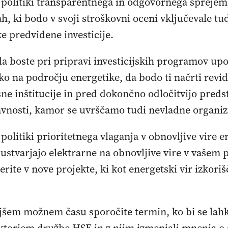
k politiki transparentnega in odgovornega sprejem
ah, ki bodo v svoji stroškovni oceni vključevale tu
e predvidene investicije.
da boste pri pripravi investicijskih programov upo
ko na področju energetike, da bodo ti načrti revid
ne inštitucije in pred dokončno odločitvijo predst
javnosti, kamor se uvrščamo tudi nevladne organiz
 politiki prioritetnega vlaganja v obnovljive vire e
 ustvarjajo elektrarne na obnovljive vire v vašem p
rite v nove projekte, ki kot energetski vir izkoriš
jšem možnem času sporočite termin, ko bi se lahko