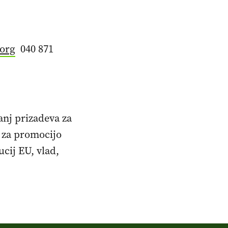
.org
040 871
anj prizadeva za
 za promocijo
cij EU, vlad,