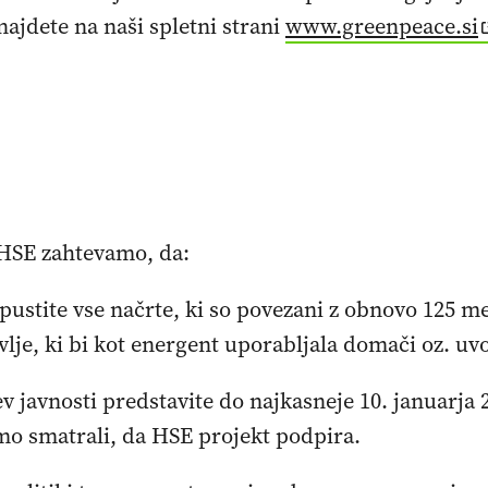
najdete na naši spletni strani
www.greenpeace.si
 HSE zahtevamo, da:
stite vse načrte, ki so povezani z obnovo 125 m
vlje, ki bi kot energent uporabljala domači oz. u
ev javnosti predstavite do najkasneje 10. januarja
o smatrali, da HSE projekt podpira.