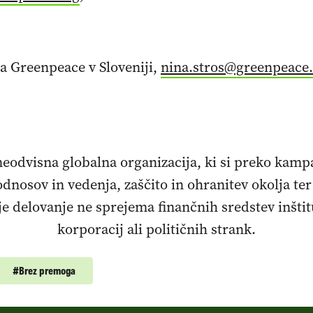
ja Greenpeace v Sloveniji,
nina.stros@greenpeace
eodvisna globalna organizacija, ki si preko kamp
nosov in vedenja, zaščito in ohranitev okolja ter
je delovanje ne sprejema finančnih sredstev inštitu
korporacij ali političnih strank.
#
Brez premoga