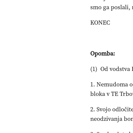
smo ga poslali, 
KONEC
Opomba:
(1) Od vodstva
1. Nemudoma opu
bloka v TE Trbo
2. Svojo odločit
neodzivanja bom