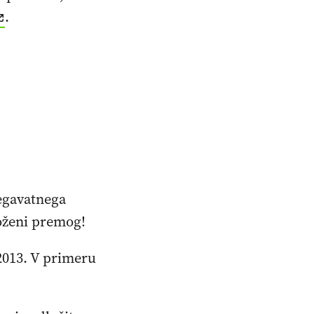
.
egavatnega
voženi premog!
 2013. V primeru