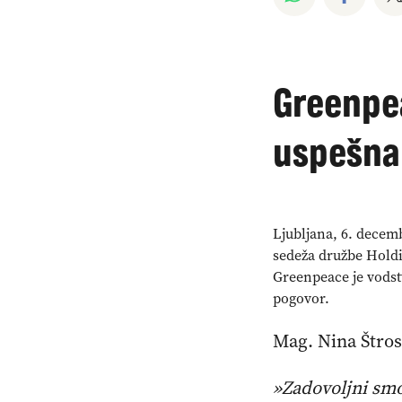
Greenpea
uspešna
Ljubljana, 6. decemb
sedeža družbe Holdi
Greenpeace je vodst
pogovor.
Mag. Nina Štros
»Zadovoljni smo,