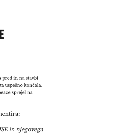
E
 pred in na stavbi
 ta uspešno končala.
eace sprejel na
mentira:
 HSE in njegovega