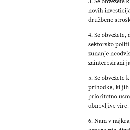
3. Se obvežete 
novih investicij
družbene strošk
4. Se obvežete, 
sektorsko politi
zunanje neodvis
zainteresirani 
5. Se obvežete k
prihodke, ki jih
prioritetno usme
obnovljive vire.
6. Nam v najkra