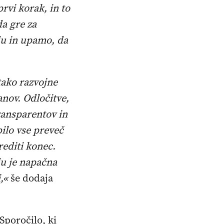
vi korak, in to
a gre za
u in upamo, da
tako razvojne
anov. Odločitve,
ransparentov in
bilo vse preveč
editi konec.
ju je napačna
i,«
še dodaja
Sporočilo, ki