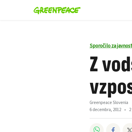
Sporočilo za javnos
Z vo
vzpos
Greenpeace Slovenia
6 decembra, 2012
•
2
Deli na Wha
Deli 