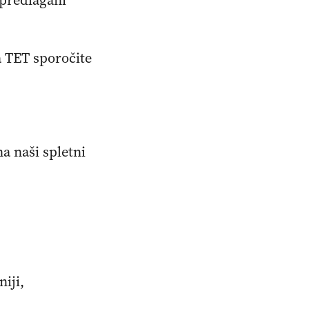
 predlagani
a TET sporočite
na naši spletni
iji,