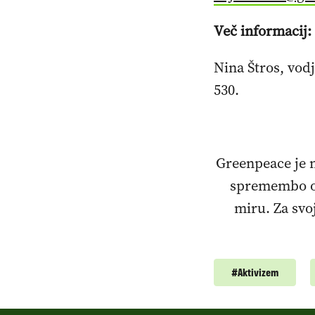
Več informacij:
Nina Štros, vod
530.
Greenpeace je n
spremembo od
miru. Za svo
#
Aktivizem