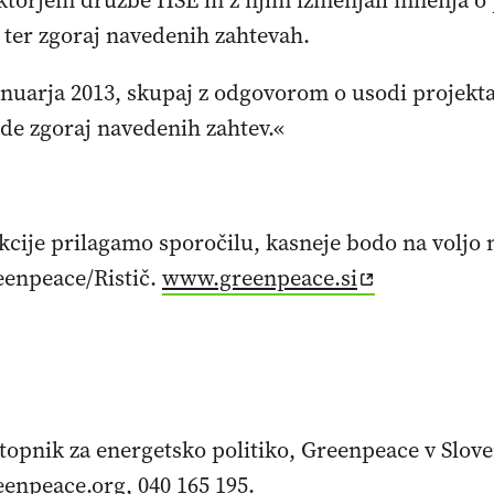
ktorjem družbe HSE in z njim izmenjali mnenja o
T ter zgoraj navedenih zahtevah.
anuarja 2013, skupaj z odgovorom o usodi projekt
de zgoraj navedenih zahtev.«
akcije prilagamo sporočilu, kasneje bodo na voljo 
reenpeace/Ristič.
www.greenpeace.si
topnik za energetsko politiko, Greenpeace v Sloven
eenpeace.org
, 040 165 195.