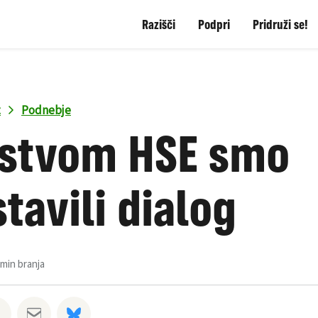
Razišči
Podpri
Pridruži se!
t
Podnebje
dstvom HSE smo
tavili dialog
 min branja
tsapp
na Facebook
Deli na Twitter
Deli preko Email
Share on Bluesky