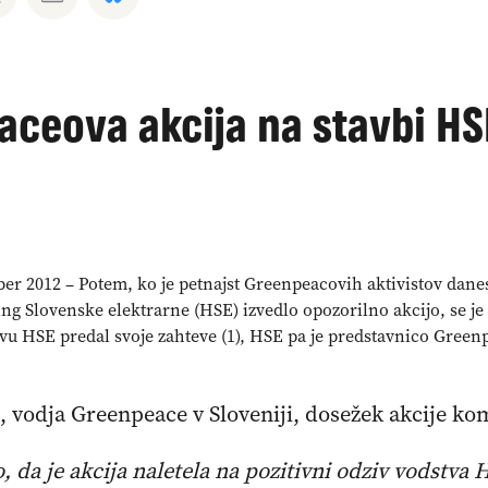
ceova akcija na stavbi HS
er 2012 – Potem, ko je petnajst Greenpeacovih aktivistov danes
ng Slovenske elektrarne (HSE) izvedlo opozorilno akcijo, se je
vu HSE predal svoje zahteve (1), HSE pa je predstavnico Greenp
, vodja Greenpeace v Sloveniji, dosežek akcije ko
 da je akcija naletela na pozitivni odziv vodstva