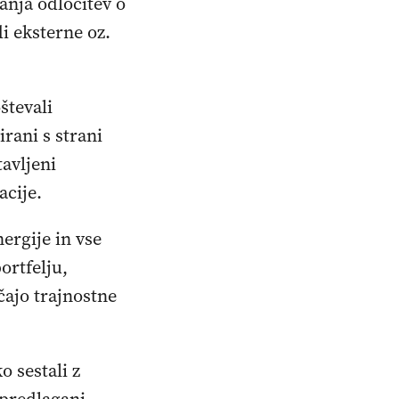
anja odločitev o
di eksterne oz.
števali
irani s strani
avljeni
acije.
nergije in vse
ortfelju,
čajo trajnostne
 sestali z