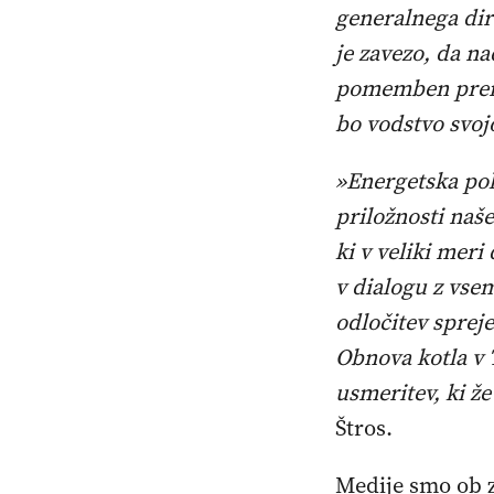
generalnega dir
je zavezo, da 
pomemben premi
bo vodstvo svojo
»Energetska pol
priložnosti naše
ki v veliki mer
v dialogu z vsem
odločitev sprej
Obnova kotla v 
usmeritev, ki že
Štros.
Medije smo ob za