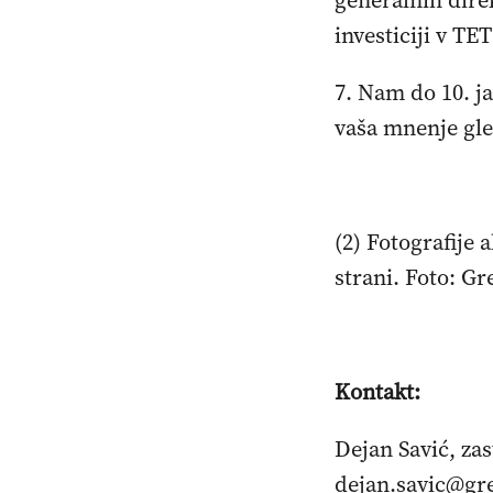
generalnih dire
investiciji v TE
7. Nam do 10. j
vaša mnenje gle
(2) Fotografije 
strani. Foto: G
Kontakt:
Dejan Savić, zas
dejan.savic@gr