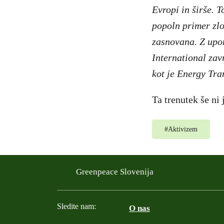
Evropi in širše. T
popoln primer zlo
zasnovana. Z upor
International zav
kot je Energy Tra
Ta trenutek še ni
#
Aktivizem
Greenpeace Slovenija
Sledite nam:
O nas