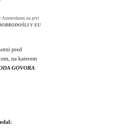
m v Amsterdamu na prvi
DOBRODOŠLI V EU
sotni pred
tom, na katerem
BODA GOVORA
edal: