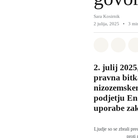
Sara Kosirnik
2 julija, 2025
•
3 mi
Deli na What
Deli n
2. julij 20
pravna bitk
nizozemske
podjetju En
uporabe zak
Ljudje so se zbrali pr
proti