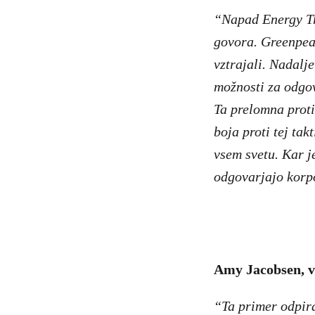
“Napad Energy Tr
govora. Greenpeac
vztrajali. Nadalj
možnosti za odgo
Ta prelomna prot
boja proti tej takt
vsem svetu. Kar j
odgovarjajo korp
Amy Jacobsen, vi
“Ta primer odpira