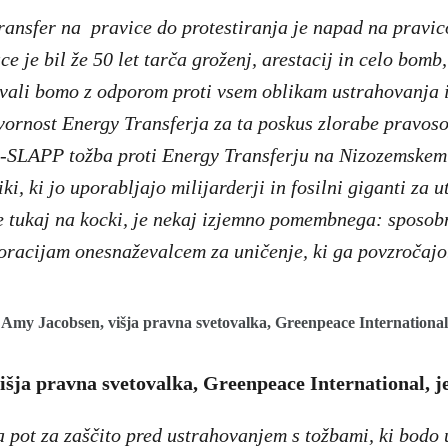
ansfer na pravice do protestiranja je napad na pravic
e je bil že 50 let tarča groženj, arestacij in celo bomb
evali bomo z odporom proti vsem oblikam ustrahovanja i
vornost Energy Transferja za ta poskus zlorabe pravos
i-SLAPP tožba proti Energy Transferju na Nizozemskem 
iki, ki jo uporabljajo milijarderji in fosilni giganti za u
e tukaj na kocki, je nekaj izjemno pomembnega: sposobn
oracijam onesnaževalcem za uničenje, ki ga povzročajo
Amy Jacobsen, višja pravna svetovalka, Greenpeace International
šja pravna svetovalka, Greenpeace International, j
 pot za zaščito pred ustrahovanjem s tožbami, ki bodo 