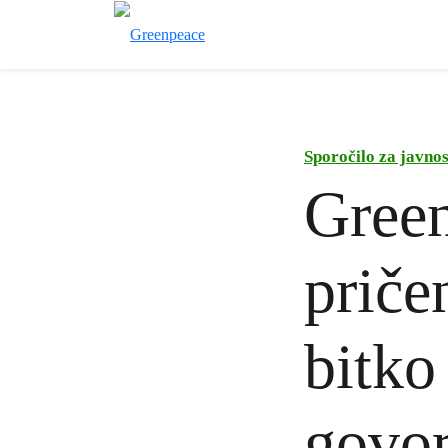
Sporočilo za javnos
Green
priče
bitko
govo