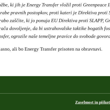
ožbe, ki jih je Energy Transfer vložil proti Greenpeace 
rabe pravnih postopkov, proti kateri je Direktiva prot
abo zaščite, ki jo ponuja EU Direktiva proti SLAPP, G
rača dovoljenje, da bi ustrahovalske taktike bogatih fos
nsfer, ogrozile naše temeljne pravice do svobode govor
 jasno, ali bo Energy Transfer prisoten na obravnavi.
Zasebnost in piškot