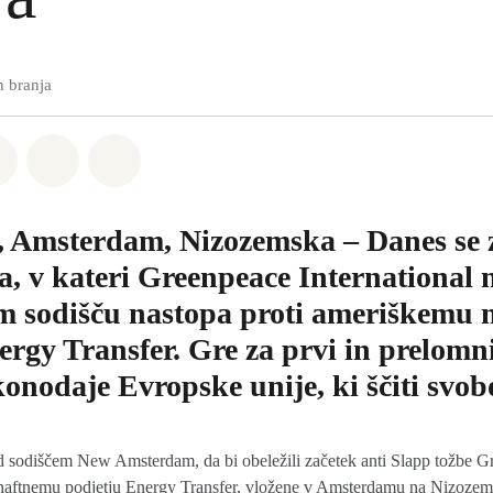
n branja
sapp
a Facebook
Deli na Twitter
Deli preko Email
Share on Bluesky
25, Amsterdam, Nizozemska – Danes se 
a, v kateri Greenpeace International 
m sodišču nastopa proti ameriškemu 
ergy Transfer. Gre za prvi in prelomn
onodaje Evropske unije, ki ščiti svob
ed sodiščem New Amsterdam, da bi obeležili začetek anti Slapp tožbe G
 naftnemu podjetju Energy Transfer, vložene v Amsterdamu na Nizoze