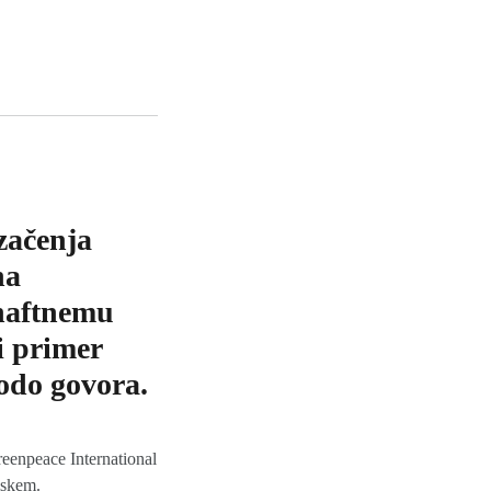
začenja
na
naftnemu
i primer
odo govora.
reenpeace International
mskem.