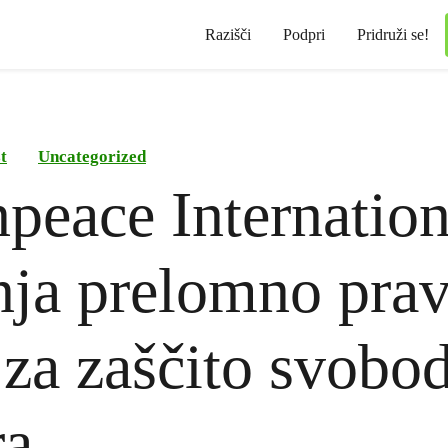
Razišči
Podpri
Pridruži se!
t
Uncategorized
peace Internation
nja prelomno pra
 za zaščito svobo
ra