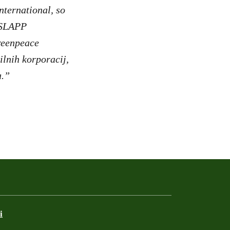
International, so
i SLAPP
reenpeace
ilnih korporacij,
a.”
i