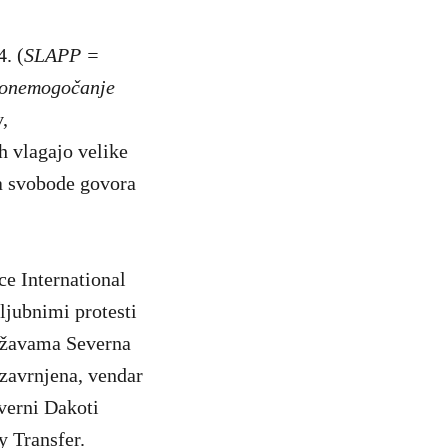
. (
SLAPP =
a onemogočanje
,
h vlagajo velike
ja svobode govora
ce International
ljubnimi protesti
državama Severna
 zavrnjena, vendar
everni Dakoti
 Transfer.