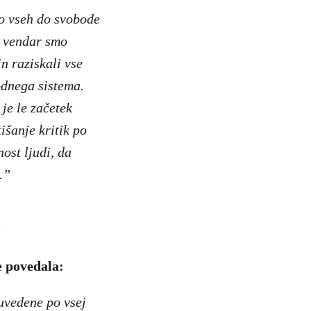
o vseh do svobode
, vendar smo
n raziskali vse
odnega sistema.
je le začetek
tišanje kritik po
ost ljudi, da
.”
e povedala:
uvedene po vsej