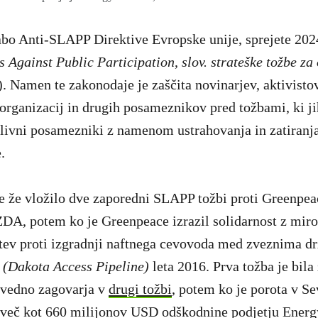
bo Anti-SLAPP Direktive Evropske unije, sprejete 2024
s Against Public Participation
,
slov. strateške tožbe z
). Namen te zakonodaje je zaščita novinarjev, aktivistov
organizacij in drugih posameznikov pred tožbami, ki ji
plivni posamezniki z namenom ustrahovanja in zatiran
.
e že vložilo dve zaporedni SLAPP tožbi proti Greenpea
DA, potem ko je Greenpeace izrazil solidarnost z miro
dstev proti izgradnji naftnega cevovoda med zveznima 
s
(Dakota Access Pipeline)
leta 2016. Prva tožba je bila
 vedno zagovarja v
drugi tožbi
, potem ko je porota v S
 več kot 660 milijonov USD odškodnine podjetju Energy