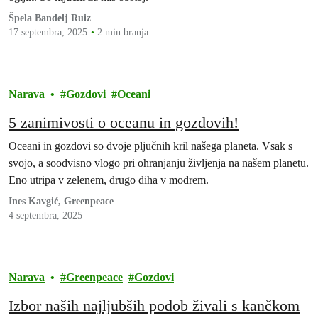
Špela Bandelj Ruiz
17 septembra, 2025
2 min branja
Narava
Gozdovi
Oceani
5 zanimivosti o oceanu in gozdovih!
Oceani in gozdovi so dvoje pljučnih kril našega planeta. Vsak s
svojo, a soodvisno vlogo pri ohranjanju življenja na našem planetu.
Eno utripa v zelenem, drugo diha v modrem.
Ines Kavgić, Greenpeace
4 septembra, 2025
Narava
Greenpeace
Gozdovi
Izbor naših najljubših podob živali s kančkom