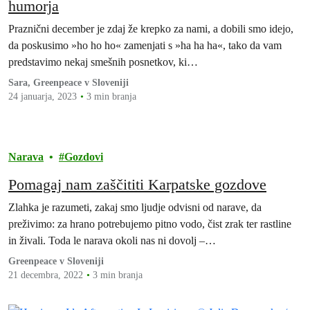
humorja
Praznični december je zdaj že krepko za nami, a dobili smo idejo,
da poskusimo »ho ho ho« zamenjati s »ha ha ha«, tako da vam
predstavimo nekaj smešnih posnetkov, ki…
Sara, Greenpeace v Sloveniji
24 januarja, 2023
3 min branja
Narava
Gozdovi
Pomagaj nam zaščititi Karpatske gozdove
Zlahka je razumeti, zakaj smo ljudje odvisni od narave, da
preživimo: za hrano potrebujemo pitno vodo, čist zrak ter rastline
in živali. Toda le narava okoli nas ni dovolj –…
Greenpeace v Sloveniji
21 decembra, 2022
3 min branja