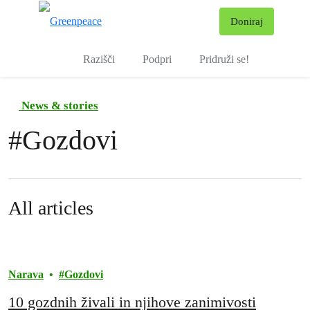
Pr
Doniraj
Meni
Razišči
Podpri
Pridruži se!
News & stories
#
Gozdovi
All articles
Narava
Gozdovi
10 gozdnih živali in njihove zanimivosti