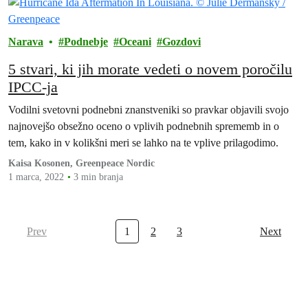
Narava
Podnebje
Oceani
Gozdovi
5 stvari, ki jih morate vedeti o novem poročilu
IPCC-ja
Vodilni svetovni podnebni znanstveniki so pravkar objavili svojo
najnovejšo obsežno oceno o vplivih podnebnih sprememb in o
tem, kako in v kolikšni meri se lahko na te vplive prilagodimo.
Kaisa Kosonen, Greenpeace Nordic
1 marca, 2022
3 min branja
Prev
1
2
3
Next