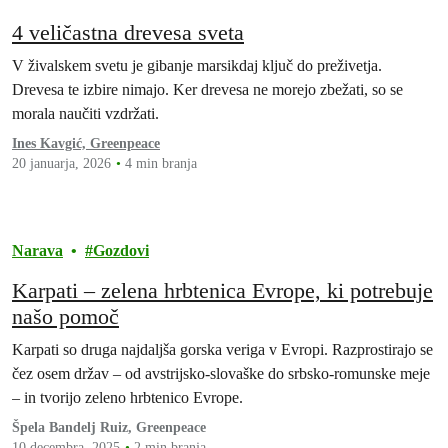
4 veličastna drevesa sveta
V živalskem svetu je gibanje marsikdaj ključ do preživetja.
Drevesa te izbire nimajo. Ker drevesa ne morejo zbežati, so se
morala naučiti vzdržati.
Ines Kavgić, Greenpeace
20 januarja, 2026
4 min branja
Narava
Gozdovi
Karpati – zelena hrbtenica Evrope, ki potrebuje
našo pomoč
Karpati so druga najdaljša gorska veriga v Evropi. Razprostirajo se
čez osem držav – od avstrijsko-slovaške do srbsko-romunske meje
– in tvorijo zeleno hrbtenico Evrope.
Špela Bandelj Ruiz, Greenpeace
10 decembra, 2025
2 min branja