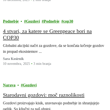
Podnebje
Gozdovi
Podnebje
cop30
4 stvari, za katere se Greenpeace bori na
COP30
Globalni akcijski načrt za gozdove, da se končata krčenje gozdov
in propad ekosistemov ...
Sara Kosirnik
10 novembra, 2025
3 min branja
Narava
Gozdovi
Starodavni gozdovi: moč raznolikosti
Gozdovi proizvajajo kisik, uravnavajo podnebje in shranjujejo
ogljik. So ključni za naš obstoj.