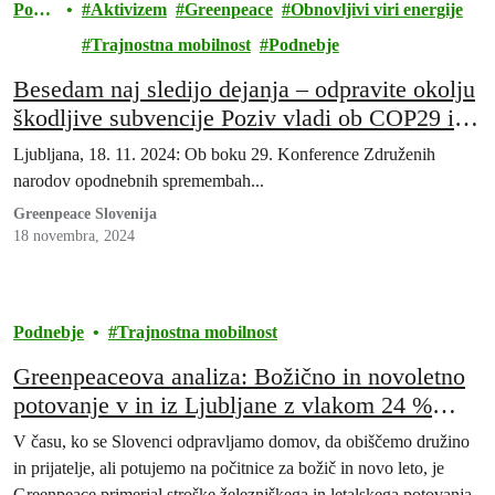
Podn
Aktivizem
Greenpeace
Obnovljivi viri energije
ebje
Trajnostna mobilnost
Podnebje
Besedam naj sledijo dejanja – odpravite okolju
škodljive subvencije Poziv vladi ob COP29 in
sprejemanju Podnebnega zakona
Ljubljana, 18. 11. 2024: Ob boku 29. Konference Združenih
narodov opodnebnih spremembah...
Greenpeace Slovenija
18 novembra, 2024
Podnebje
Trajnostna mobilnost
Greenpeaceova analiza: Božično in novoletno
potovanje v in iz Ljubljane z vlakom 24 %
dražje kot z letalom
V času, ko se Slovenci odpravljamo domov, da obiščemo družino
in prijatelje, ali potujemo na počitnice za božič in novo leto, je
Greenpeace primerjal stroške železniškega in letalskega potovanja