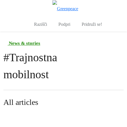
Pre
Meni
Razišči
Podpri
Pridruži se!
News & stories
#
Trajnostna
mobilnost
All articles