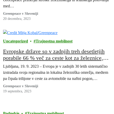
med…
Greenpeace v Sloveniji
20 decembra, 2023
Uncategorized
Trajnostna mobilnost
Evropske države so v zadnjih treh desetletjih
porabile 66 % več za ceste kot za železnice,
kar je močno skrčilo železniško omrežje, kaže
Ljubljana, 19. 9. 2023 – Evropa je v zadnjih 30 letih sistematično
nova analiza
izstradala svoja regionalna in lokalna železniška omrežja, medtem
pa črpala trilijone v ceste za avtomobile na naftni pogon,…
Greenpeace v Sloveniji
19 septembra, 2023
Podnebje
Trajnostna mobilnost