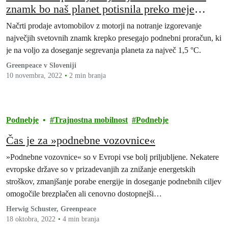
znamk bo naš planet potisnila preko meje
segrevanja za 1,5 °C
Načrti prodaje avtomobilov z motorji na notranje izgorevanje
največjih svetovnih znamk krepko presegajo podnebni proračun, ki
je na voljo za doseganje segrevanja planeta za največ 1,5 °C.
Greenpeace v Sloveniji
10 novembra, 2022
2 min branja
Podnebje
Trajnostna mobilnost
Podnebje
Čas je za »podnebne vozovnice«
»Podnebne vozovnice« so v Evropi vse bolj priljubljene. Nekatere
evropske države so v prizadevanjih za znižanje energetskih
stroškov, zmanjšanje porabe energije in doseganje podnebnih ciljev
omogočile brezplačen ali cenovno dostopnejši…
Herwig Schuster, Greenpeace
18 oktobra, 2022
4 min branja