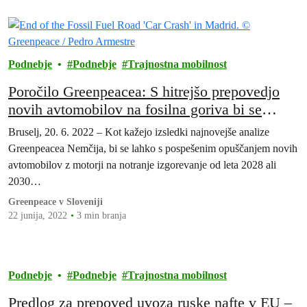
Podnebje
Podnebje
Trajnostna mobilnost
Poročilo Greenpeacea: S hitrejšo prepovedjo
novih avtomobilov na fosilna goriva bi se
povpraševanje po nafti v EU zmanjšalo za več
Bruselj, 20. 6. 2022 – Kot kažejo izsledki najnovejše analize
sto milijonov ton!
Greenpeacea Nemčija, bi se lahko s pospešenim opuščanjem novih
avtomobilov z motorji na notranje izgorevanje od leta 2028 ali
2030…
Greenpeace v Sloveniji
22 junija, 2022
3 min branja
Podnebje
Podnebje
Trajnostna mobilnost
Predlog za prepoved uvoza ruske nafte v EU –