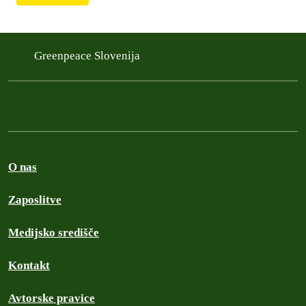
Te informacije vsakoletno delimo v naših
Poročilih o odgovornosti (
ang. Annual reports
),
ki so dostopna na spletni strani
Greenpeacea v
Avstriji
. Zadnje poročilo je dostopno
tukaj
.
Greenpeace Slovenija
Brez vaše podpore bi se naše delo ustavilo.
Podprite nas z enkratno ali mesečno donacijo:
O nas
Zaposlitve
Medijsko središče
Kontakt
Avtorske pravice