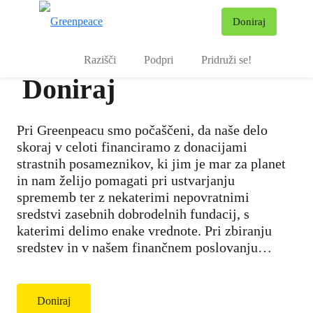
Pr
Doniraj
Meni
Razišči
Podpri
Pridruži se!
Doniraj
Pri Greenpeacu smo počaščeni, da naše delo
skoraj v celoti financiramo z donacijami
strastnih posameznikov, ki jim je mar za planet
in nam želijo pomagati pri ustvarjanju
sprememb ter z nekaterimi nepovratnimi
sredstvi zasebnih dobrodelnih fundacij, s
katerimi delimo enake vrednote. Pri zbiranju
sredstev in v našem finančnem poslovanju
zagotavljamo popolno transparentnost, zato na
regijski ravni javno poročamo o svojih
gospodarskih, okoljskih in družbenih rezultatih.
Doniraj