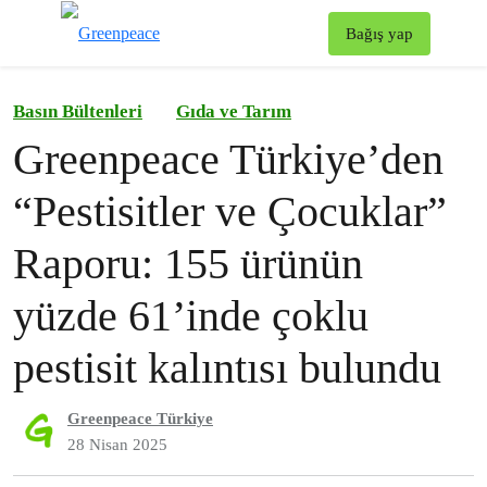
To
Bağış yap
Menü
Basın Bültenleri
Gıda ve Tarım
Greenpeace Türkiye’den
“Pestisitler ve Çocuklar”
Raporu: 155 ürünün
yüzde 61’inde çoklu
pestisit kalıntısı bulundu
Greenpeace Türkiye
28 Nisan 2025