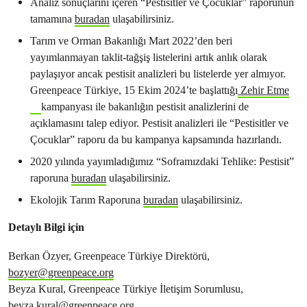
Analiz sonuçlarını içeren “Pestisitler ve Çocuklar” raporunun
tamamına
buradan
ulaşabilirsiniz.
Tarım ve Orman Bakanlığı Mart 2022’den beri
yayımlanmayan taklit-tağşiş listelerini artık anlık olarak
paylaşıyor ancak pestisit analizleri bu listelerde yer almıyor.
Greenpeace Türkiye, 15 Ekim 2024’te başlattığı
Zehir Etme
kampanyası ile bakanlığın pestisit analizlerini de
açıklamasını talep ediyor. Pestisit analizleri ile “Pestisitler ve
Çocuklar” raporu da bu kampanya kapsamında hazırlandı.
2020 yılında yayımladığımız “Soframızdaki Tehlike: Pestisit”
raporuna
buradan
ulaşabilirsiniz.
Ekolojik Tarım Raporuna
buradan
ulaşabilirsiniz.
Detaylı Bilgi için
Berkan Özyer, Greenpeace Türkiye Direktörü,
bozyer@greenpeace.org
Beyza Kural, Greenpeace Türkiye İletişim Sorumlusu,
beyza.kural@greenpeace.org