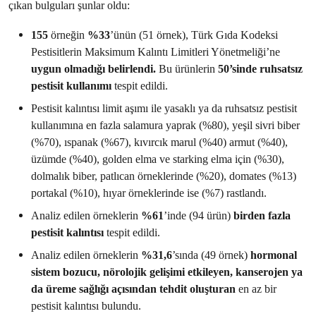
çıkan bulguları şunlar oldu:
155
örneğin
%33
’ünün (51 örnek),
Türk Gıda Kodeksi
Pestisitlerin Maksimum Kalıntı Limitleri Yönetmeliği’ne
uygun olmadığı belirlendi.
Bu ürünlerin
50’sinde ruhsatsız
pestisit kullanımı
tespit edildi.
Pestisit kalıntısı limit aşımı ile yasaklı ya da ruhsatsız pestisit
kullanımına en fazla salamura yaprak (%80), yeşil sivri biber
(%70), ıspanak (%67), kıvırcık marul (%40) armut (%40),
üzümde (%40), golden elma ve starking elma için (%30),
dolmalık biber, patlıcan örneklerinde (%20), domates (%13)
portakal (%10), hıyar örneklerinde ise (%7) rastlandı.
Analiz edilen örneklerin
%61
’inde (94 ürün)
birden fazla
pestisit kalıntısı
tespit edildi.
Analiz edilen örneklerin
%31,6
’sında
(49 örnek)
hormonal
sistem bozucu, nörolojik gelişimi etkileyen, kanserojen ya
da üreme sağlığı açısından tehdit oluşturan
en az bir
pestisit kalıntısı
bulundu.