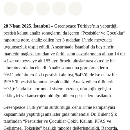
Paylaş Whatsapp
Paylaş Facebook
Paylaş Twitter
Paylaş Email
Share on Bluesky
28 Nisan 2025, İstanbul –
Greenpeace Türkiye’nin yaptırdığı
pestisit kalıntı analiz sonuçlarını da içeren
“Pestisitler ve Çocuklar”
raporuna göre
, analiz edilen her 3 gıdadan 1’inde mevzuata
uygunsuzluk tespit edildi. Araştırmada İstanbul’da beş zincir
marketin mağazalarından ve farklı semt pazarlarından alınan 14 tür
sebze ve meyveye ait 155 ayrı örnek, uluslararası akredite bir
laboratuvarda incelendi. Analiz sonucuna göre örneklerin
%61’inde birden fazla pestisit kalıntısı, %43’ünde ise en az bir
PFAS’li pestisit kalıntısı tespit edildi. Analiz edilen ürünlerin
%31,6’sında ise hormonal sistem bozucu, nörolojik gelişim
etkileyici ve kanserojen olduğu bilinen pestisitlere rastlandı.
Greenpeace Türkiye’nin sürdürdüğü Zehir Etme kampanyası
kapsamında yaptırdığı analizler gıda mühendisi Dr. Bülent Şık
tarafından “Pestisitler ve Çocuklar-Çoklu Kalıntı, PFAS ve
Gelişimsel Toksisite” başlıklı raporda değerlendirildi. Raporda,