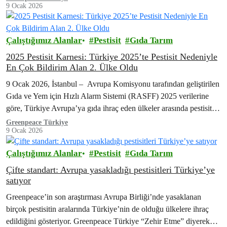
9 Ocak 2026
Çalıştığımız Alanlar
Pestisit
Gıda Tarım
2025 Pestisit Karnesi: Türkiye 2025’te Pestisit Nedeniyle
En Çok Bildirim Alan 2. Ülke Oldu
9 Ocak 2026, İstanbul – Avrupa Komisyonu tarafından geliştirilen
Gıda ve Yem için Hızlı Alarm Sistemi (RASFF) 2025 verilerine
göre, Türkiye Avrupa’ya gıda ihraç eden ülkeler arasında pestisit
nedeniyle en…
Greenpeace Türkiye
9 Ocak 2026
Çalıştığımız Alanlar
Pestisit
Gıda Tarım
Çifte standart: Avrupa yasakladığı pestisitleri Türkiye’ye
satıyor
Greenpeace’in son araştırması Avrupa Birliği’nde yasaklanan
birçok pestisitin aralarında Türkiye’nin de olduğu ülkelere ihraç
edildiğini gösteriyor. Greenpeace Türkiye “Zehir Etme” diyerek