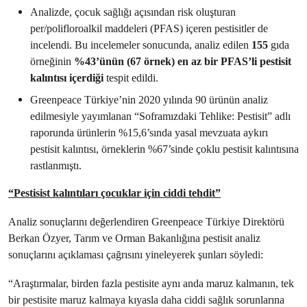
Analizde, çocuk sağlığı açısından risk oluşturan
per/polifloroalkil maddeleri (PFAS) içeren pestisitler de
incelendi. Bu incelemeler sonucunda, analiz edilen
155
gıda
örneğinin
%43’ünün (67 örnek) en az bir PFAS’li pestisit
kalıntısı içerdiği
tespit edildi.
Greenpeace Türkiye’nin 2020 yılında 90 ürünün analiz
edilmesiyle yayımlanan “Soframızdaki Tehlike: Pestisit” adlı
raporunda ürünlerin %15,6’sında yasal mevzuata aykırı
pestisit kalıntısı, örneklerin %67’sinde çoklu pestisit kalıntısına
rastlanmıştı.
“Pestisist kalıntıları çocuklar için ciddi tehdit”
Analiz sonuçlarını değerlendiren Greenpeace Türkiye Direktörü
Berkan Özyer, Tarım ve Orman Bakanlığına pestisit analiz
sonuçlarını açıklaması çağrısını yineleyerek şunları söyledi:
“Araştırmalar, birden fazla pestisite aynı anda maruz kalmanın, tek
bir pestisite maruz kalmaya kıyasla daha ciddi sağlık sorunlarına