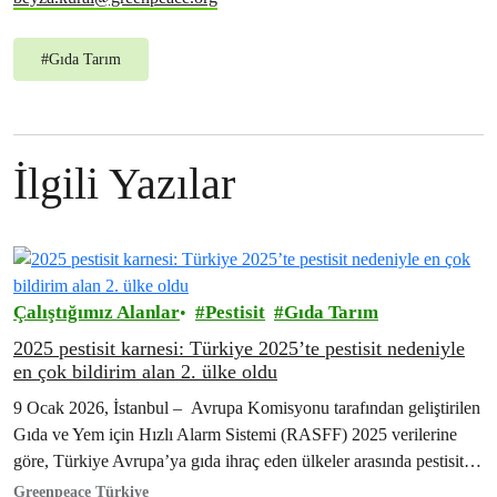
#
Gıda Tarım
İlgili Yazılar
Çalıştığımız Alanlar
Pestisit
Gıda Tarım
2025 pestisit karnesi: Türkiye 2025’te pestisit nedeniyle
en çok bildirim alan 2. ülke oldu
9 Ocak 2026, İstanbul – Avrupa Komisyonu tarafından geliştirilen
Gıda ve Yem için Hızlı Alarm Sistemi (RASFF) 2025 verilerine
göre, Türkiye Avrupa’ya gıda ihraç eden ülkeler arasında pestisit
nedeniyle en…
Greenpeace Türkiye