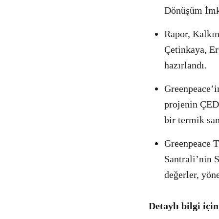
Dönüşüm İmk
Rapor, Kalkı
Çetinkaya, Er
hazırlandı.
Greenpeace’in
projenin ÇED 
bir termik sa
Greenpeace T
Santrali’nin
değerler, yöne
Detaylı bilgi içi