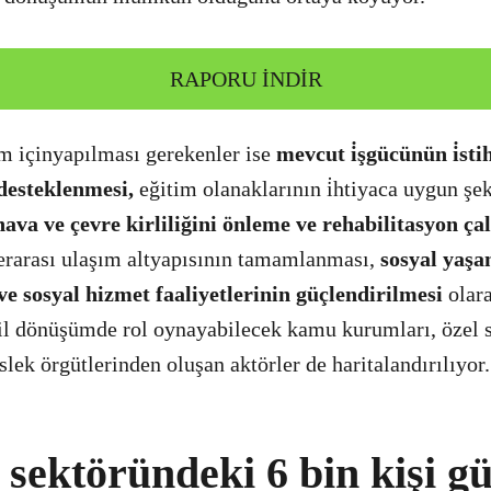
RAPORU İNDİR
m içinyapılması gerekenler ise
mevcut i̇şgücünün i̇st
 desteklenmesi,
eğitim olanaklarının i̇htiyaca uygun şe
hava ve çevre kirliliğini önleme ve rehabilitasyon ça
erarası ulaşım altyapısının tamamlanması,
sosyal yaş
ve sosyal hizmet faaliyetlerinin güçlendirilmesi
olara
il dönüşümde rol oynayabilecek kamu kurumları, özel s
lek örgütlerinden oluşan aktörler de haritalandırılıyor.
sektöründeki 6 bin kişi g