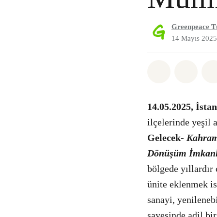
Greenpeace T
14 Mayıs 2025
Paylaş What
Paylaş
14.05.2025, İsta
ilçelerinde yeşil
Gelecek-
Kahrama
Dönüşüm İmkanl
bölgede yıllardır 
ünite eklenmek is
sanayi, yenilenebi
sayesinde adil b