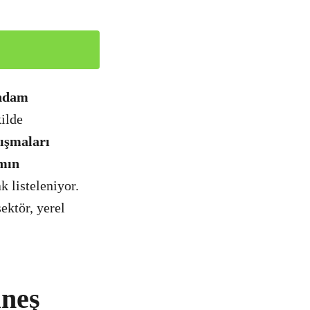
ihdam
kilde
lışmaları
amın
k listeleniyor.
ektör, yerel
üneş