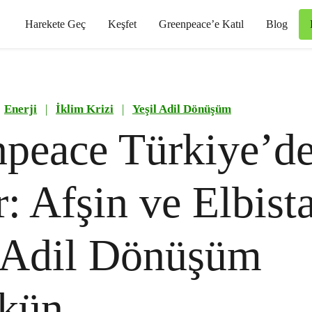
Harekete Geç
Keşfet
Greenpeace’e Katıl
Blog
Enerji
|
İklim Krizi
|
Yeşil Adil Dönüşüm
peace Türkiye’d
: Afşin ve Elbist
l Adil Dönüşüm
kün