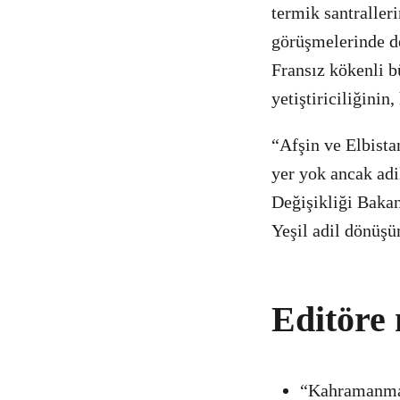
termik santralleri
görüşmelerinde de 
Fransız kökenli b
yetiştiriciliğinin
“Afşin ve Elbistan
yer yok ancak ad
Değişikliği Bakan
Yeşil adil dönüşü
Editöre 
“Kahramanmar