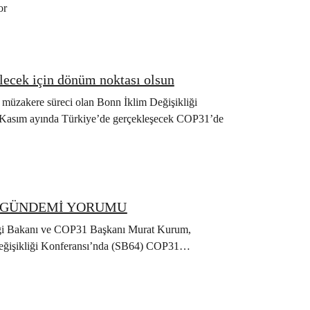
or
ecek için dönüm noktası olsun
 müzakere süreci olan Bonn İklim Değişikliği
 Kasım ayında Türkiye’de gerçekleşecek COP31’de
M GÜNDEMİ YORUMU
liği Bakanı ve COP31 Başkanı Murat Kurum,
 Değişikliği Konferansı’nda (SB64) COP31…