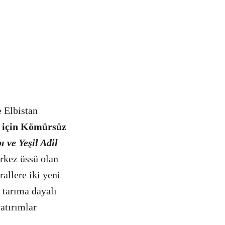
 Elbistan
n için Kömürsüz
 ve Yeşil Adil
rkez üssü olan
allere iki yeni
 tarıma dayalı
yatırımlar