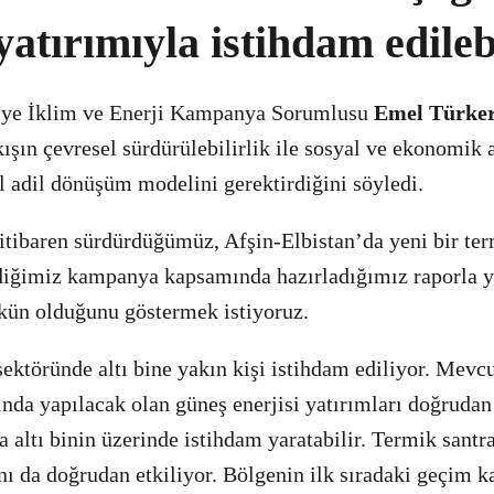
 yatırımıyla istihdam edileb
iye İklim ve Enerji Kampanya Sorumlusu
Emel Türker
ışın çevresel sürdürülebilirlik ile sosyal ve ekonomik a
il adil dönüşüm modelini gerektirdiğini söyledi.
itibaren sürdürdüğümüz, Afşin-Elbistan’da yeni bir ter
diğimiz kampanya kapsamında hazırladığımız raporla ye
n olduğunu göstermek istiyoruz.
ktöründe altı bine yakın kişi istihdam ediliyor. Mevcu
nda yapılacak olan güneş enerjisi yatırımları doğrudan
da altı binin üzerinde istihdam yaratabilir. Termik sant
ı da doğrudan etkiliyor. Bölgenin ilk sıradaki geçim k