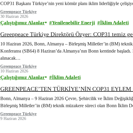
COP31 Başkanı Türkiye’nin yeni kömür planı iklim liderliğiyle çelişiy
Greenpeace Türkiye
30 Haziran 2026
Çalıştığımız Alanlar
Yenilenebilir Enerji
İklim Adaleti
Greenpeace Türkiye Direktörü Özyer: COP31 temiz gel
10 Haziran 2026, Bonn, Almanya – Birleşmiş Milletler’in (BM) teknik
Konferansı (SB64) 8 Haziran’da Almanya’nın Bonn kentinde başladı.
alınacak…
Greenpeace Türkiye
10 Haziran 2026
Çalıştığımız Alanlar
İklim Adaleti
GREENPEACE’TEN TÜRKİYE’NİN COP31 EYLE
Bonn, Almanya – 9 Haziran 2026 Çevre, Şehircilik ve İklim Değişik
Birleşmiş Milletler’in (BM) teknik müzakere süreci olan Bonn İklim
Greenpeace Türkiye
9 Haziran 2026