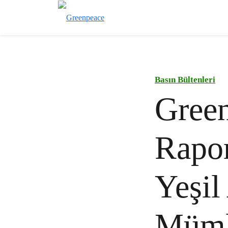
Basın Bültenleri
Green
Rapor
Yeşi
Müm