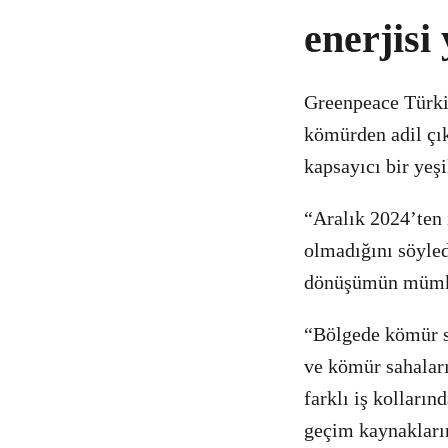
enerjisi
Greenpeace Türk
kömürden adil çık
kapsayıcı bir yeş
“Aralık 2024’ten 
olmadığını söyle
dönüşümün mümkü
“Bölgede kömür se
ve kömür sahaları
farklı iş kolların
geçim kaynakların