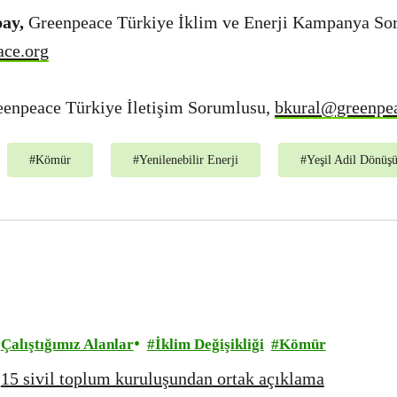
pay,
Greenpeace Türkiye İklim ve Enerji Kampanya So
ace.org
eenpeace Türkiye İletişim Sorumlusu,
bkural@greenpea
#
Kömür
#
Yenilenebilir Enerji
#
Yeşil Adil Dönüş
Çalıştığımız Alanlar
İklim Değişikliği
Kömür
15 sivil toplum kuruluşundan ortak açıklama