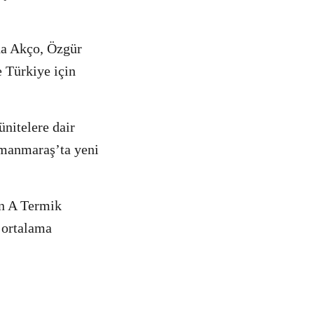
da Akço, Özgür
 Türkiye için
nitelere dair
amanmaraş’ta yeni
an A Termik
 ortalama