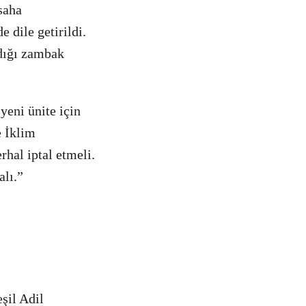
saha
 dile getirildi.
adığı zambak
yeni ünite için
e İklim
hal iptal etmeli.
alı.”
şil Adil