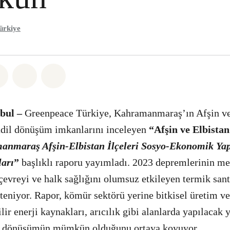
ürkiye
sapp
 Facebook
Paylaş Twitter
Paylaş Email
Share on Bluesky
nbul –
Greenpeace Türkiye, Kahramanmaraş’ın Afşin ve
 adil dönüşüm imkanlarını inceleyen
“Afşin ve Elbista
nmaraş Afşin-Elbistan İlçeleri Sosyo-Ekonomik Yapı
arı
”
başlıklı raporu yayımladı. 2023 depremlerinin me
çevreyi ve halk sağlığını olumsuz etkileyen termik santr
teniyor. Rapor, kömür sektörü yerine bitkisel üretim ve
lir enerji kaynakları, arıcılık gibi alanlarda yapılacak 
ir dönüşümün mümkün olduğunu ortaya koyuyor.