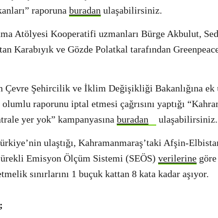
anları” raporuna
buradan
ulaşabilirsiniz.
nma Atölyesi Kooperatifi uzmanları Bürge Akbulut, Se
tan Karabıyık ve Gözde Polatkal tarafından Greenpeace
 Çevre Şehircilik ve İklim Değişikliği Bakanlığına ek ü
olumlu raporunu iptal etmesi çağrısını yaptığı “Kahr
ntrale yer yok” kampanyasına
buradan
ulaşabilirsiniz.
ürkiye’nin ulaştığı, Kahramanmaraş’taki Afşin-Elbist
 Sürekli Emisyon Ölçüm Sistemi (SEÖS)
verilerine
göre
tmelik sınırlarını 1 buçuk kattan 8 kata kadar aşıyor.
n;