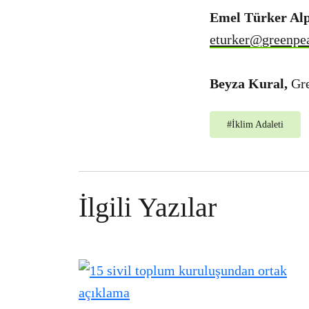
Emel Türker Al
eturker@greenpe
Beyza Kural,
Gr
#
İklim Adaleti
İlgili Yazılar