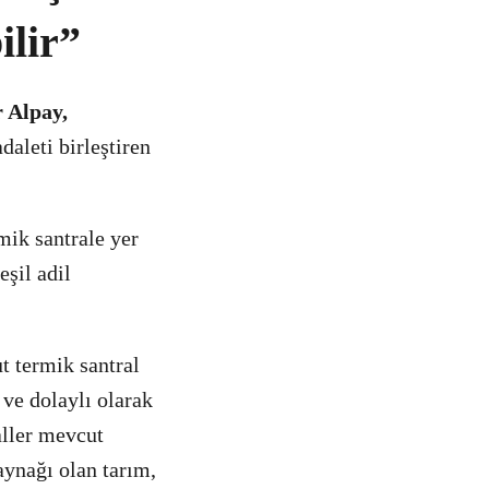
ilir”
 Alpay,
daleti birleştiren
mik santrale yer
şil adil
t termik santral
 ve dolaylı olarak
raller mevcut
aynağı olan tarım,