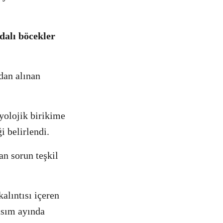
ydalı böcekler
rdan alınan
yolojik birikime
ği belirlendi.
an sorun teşkil
kalıntısı içeren
asım ayında