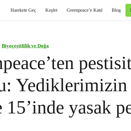
Harekete Geç
Keşfet
Greenpeace’e Katıl
Blog
Biyoçeşitlilik ve Doğa
peace’ten pestisi
u: Yediklerimizin
 15’inde yasak pe