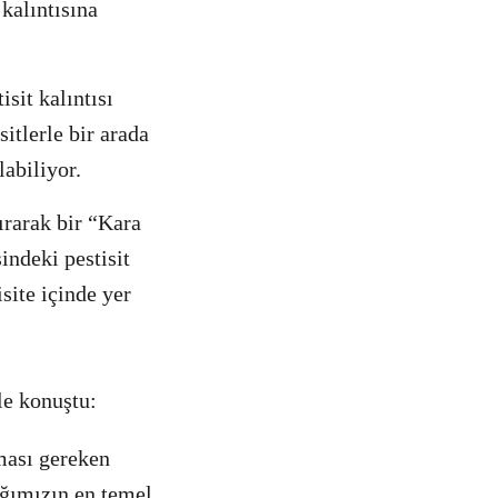
 kalıntısına
sit kalıntısı
sitlerle bir arada
labiliyor.
ırarak bir “Kara
indeki pestisit
site içinde yer
le konuştu:
ması gereken
ğımızın en temel