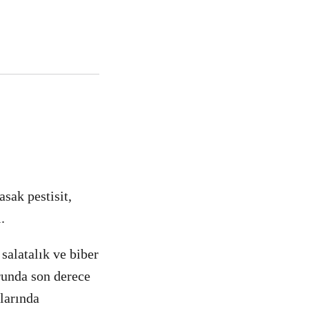
sak pestisit,
i.
salatalık ve biber
unda son derece
larında