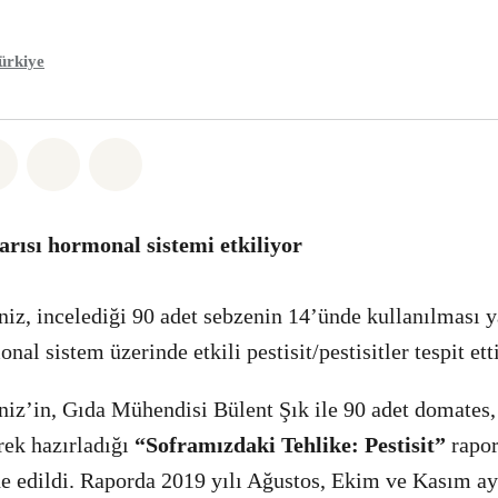
ürkiye
sapp
 Facebook
Paylaş Twitter
Paylaş Email
Share on Bluesky
arısı hormonal sistemi etkiliyor
z, incelediği 90 adet sebzenin 14’ünde kullanılması ya
nal sistem üzerinde etkili pestisit/pestisitler tespit ett
z’in, Gıda Mühendisi Bülent Şık ile 90 adet domates, 
rek hazırladığı
“Soframızdaki Tehlike: Pestisit”
rapor
lde edildi. Raporda 2019 yılı Ağustos, Ekim ve Kasım ay