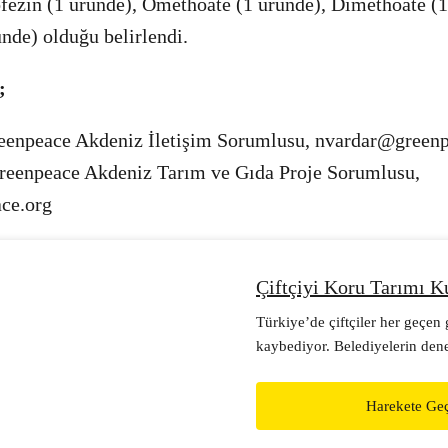
ofezin (1 üründe), Omethoate (1 üründe), Dimethoate (1
ünde) olduğu belirlendi.
;
enpeace Akdeniz İletişim Sorumlusu,
nvardar@greenp
eenpeace Akdeniz Tarım ve Gıda Proje Sorumlusu,
ce.org
Çiftçiyi Koru Tarımı K
Türkiye’de çiftçiler her geçen
kaybediyor. Belediyelerin dene
açılacak üretici pazarlarıyla he
kazanacak, hem de tüketici dah
Harekete Ge
ulaşabilecek. Ekolojik bir gele
belediyenden talep et, şehrinde