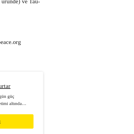
 üründe) ve Tau-
eace.org
urtar
 gün güç
timi altında
m çiftçi
a sağlıklı gıdaya
ç
cek için sen de
 üretici pazarları