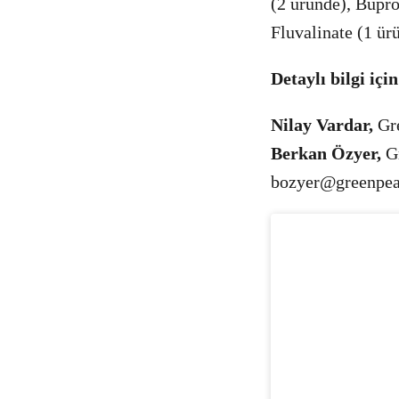
(2 üründe), Bupr
Fluvalinate (1 ür
Detaylı bilgi için
Nilay Vardar,
Gre
Berkan Özyer,
Gr
bozyer@greenpea