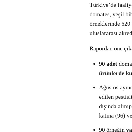
Türkiye’de faaliy
domates, yeşil bi
örneklerinde 620 f
uluslararası akred
Rapordan öne çıka
90 adet
domate
ürünlerde ku
Ağustos ayınd
edilen pestis
dışında alını
katına (96) ve
90 örneğin
ya