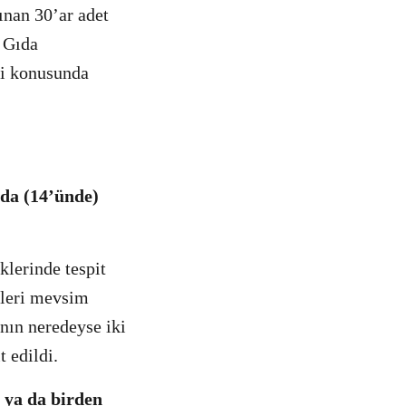
ınan 30’ar adet
. Gıda
eri konusunda
nda (14’ünde)
klerinde tespit
ikleri mevsim
ının neredeyse iki
t edildi.
r ya da birden