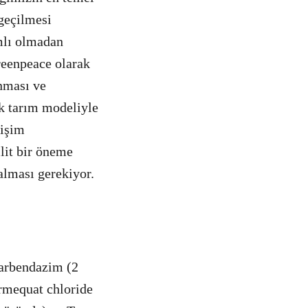
geçilmesi
ımlı olmadan
reenpeace olarak
nması ve
ik tarım modeliyle
rişim
ilit bir öneme
salması gerekiyor.
 Carbendazim (2
lormequat chloride