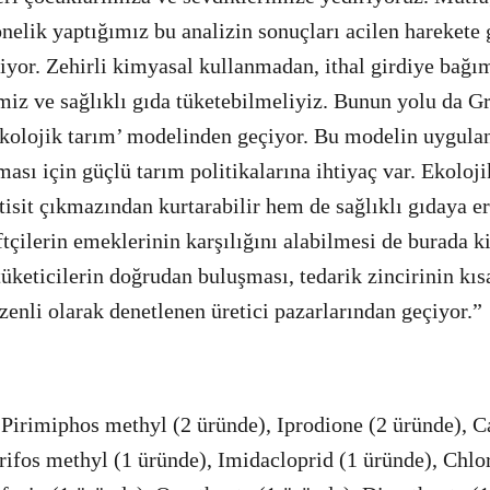
elik yaptığımız bu analizin sonuçları acilen harekete 
riyor. Zehirli kimyasal kullanmadan, ithal girdiye bağ
miz ve sağlıklı gıda tüketebilmeliyiz. Bunun yolu da G
olojik tarım’ modelinden geçiyor. Bu modelin uygula
ası için güçlü tarım politikalarına ihtiyaç var. Ekoloj
stisit çıkmazından kurtarabilir hem de sağlıklı gıdaya e
ftçilerin emeklerinin karşılığını alabilmesi de burada k
 tüketicilerin doğrudan buluşması, tedarik zincirinin kı
enli olarak denetlenen üretici pazarlarından geçiyor.”
 Pirimiphos methyl (2 üründe), Iprodione (2 üründe),
rifos methyl (1 üründe), Imidacloprid (1 üründe), Ch