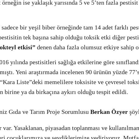
 örneğin ise yaklaşık yarısında 5 ve 5’ten fazla pestisit
adece bir yeşil biber örneğinde tam 14 adet farklı pesti
estisitin tek başına sahip olduğu toksik etki diğer pesti
okteyl etkisi”
denen daha fazla olumsuz etkiye sahip o
6 yılında pestisitleri sağlığa etkilerine göre sınıfland
amıştı. Yeni araştırmada incelenen 90 ürünün yüzde 77’s
 “Kara Liste”deki memelilere toksisite ve çevresel toksi
in birine ya da birkaçına aykırı olduğu tespit edildi.
niz Gıda ve Tarım Proje Sorumlusu
Berkan Özyer
şöy
r var. Yasaklanan, piyasadan toplanması ve kullanılma
ri çocuklarımıza ve sevdiklerimize yediriyoruz. Mutfa