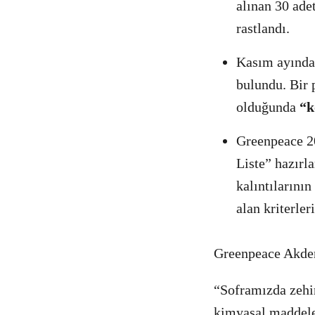
alınan 30 adet
rastlandı.
Kasım ayında s
bulundu. Bir p
olduğunda
“k
Greenpeace 201
Liste” hazırl
kalıntılarının
alan kriterler
Greenpeace Akde
“Soframızda zehi
kimyasal maddele