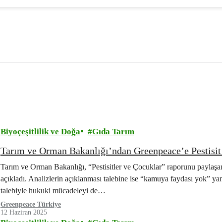
açılsın ve yaygınlaşsın!
Biyoçeşitlilik ve Doğa
Gıda Tarım
Tarım ve Orman Bakanlığı’ndan Greenpeace’e Pestisit Y
Tarım ve Orman Bakanlığı, “Pestisitler ve Çocuklar” raporunu paylaşan
açıkladı. Analizlerin açıklanması talebine ise “kamuya faydası yok” yan
talebiyle hukuki mücadeleyi de…
Greenpeace Türkiye
12 Haziran 2025