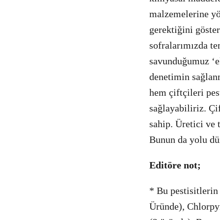
malzemelerine yön
gerektiğini göste
sofralarımızda te
savunduğumuz ‘ek
denetimin sağlanm
hem çiftçileri pe
sağlayabiliriz. Çi
sahip. Üretici ve
Bunun da yolu düz
Editöre not;
* Bu pestisitlerin
Üründe), Chlorpy