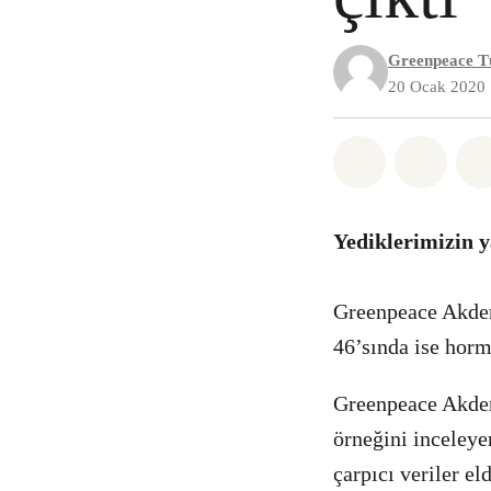
Greenpeace T
20 Ocak 2020
Paylaş What
Paylaş
Yediklerimizin y
Greenpeace Akdeni
46’sında ise hormo
Greenpeace Akdeni
örneğini inceleye
çarpıcı veriler e