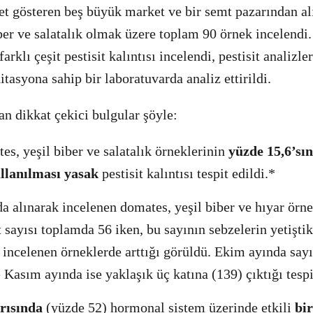
et gösteren beş büyük market ve bir semt pazarından al
ber ve salatalık olmak üzere toplam 90 örnek incelendi
arklı çeşit pestisit kalıntısı incelendi,
pestisit analizl
itasyona sahip bir laboratuvarda analiz ettirildi.
n dikkat çekici bulgular şöyle:
s, yeşil biber ve salatalık örneklerinin
yüzde 15,6’sı
llanılması yasak
pestisit kalıntısı tespit edildi.*
a alınarak incelenen domates, yeşil biber ve hıyar örne
it sayısı toplamda 56 iken, bu sayının sebzelerin yetişt
p incelenen örneklerde arttığı görüldü. Ekim ayında say
 Kasım ayında ise yaklaşık üç katına (139) çıktığı tespi
rısında
(yüzde 52) hormonal sistem üzerinde etkili
bi