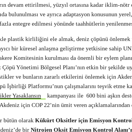
ın devam ettirilmesi, yüzyıl ortasına kadar iklim-nötr
ıda bulunulması ve ayrıca adaptasyon konusunun yerel, 
fazla entegre edilmesi yönünde taahhütlerin yenilenme
e plastik kirliliğini ele almak, deniz çöpünü önlemek 
ayıcı bir küresel anlaşma geliştirme yetkisine sahip U
kere Komitesinin kurulması da önemli bir eylem planı 
 Çöpü Yönetimi Bölgesel Planı’nın etkin bir şekilde 
tikler ve bunların zararlı etkilerini önlemek için Akde
ü İşbirliği Platformu’nun çalışmalarını teşvik etme k
ikler Yasaklansın
kampanyası ile 600 bini aşkın dest
Akdeniz için COP 22’nin ümit veren açıklamalarından 
ir bütün olarak
Kükürt Oksitler için Emisyon Kontro
kdeniz’de bir
Nitrojen Oksit Emisyon Kontrol Alanı’