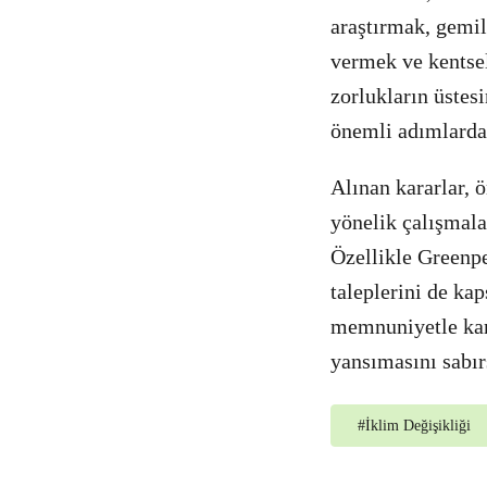
araştırmak, gemil
vermek ve kentsel
zorlukların üstes
önemli adımlard
Alınan kararlar,
yönelik çalışmala
Özellikle Greenp
taleplerini de ka
memnuniyetle karş
yansımasını sabır
#
İklim Değişikliği