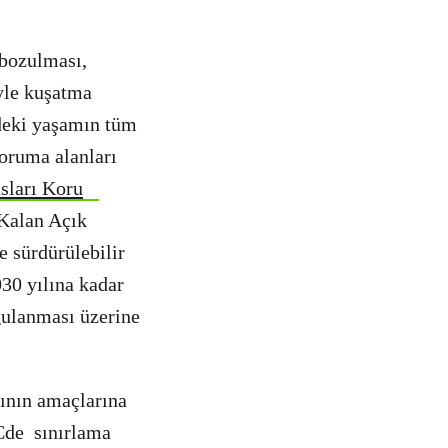
 bozulması,
iyle kuşatma
’deki yaşamın tüm
koruma alanları
sları Koru
 Kalan Açık
 sürdürülebilir
030 yılına kadar
gulanması üzerine
sının amaçlarına
 Cde sınırlama