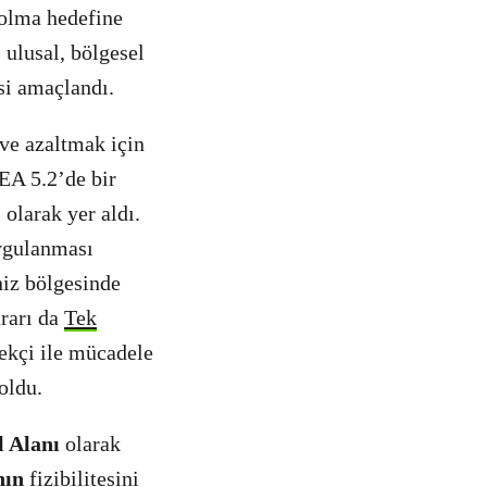
 olma hedefine
ulusal, bölgesel
si amaçlandı.
ve azaltmak için
NEA 5.2’de bir
olarak yer aldı.
uygulanması
niz bölgesinde
ararı da
Tek
ekçi ile mücadele
oldu.
l Alanı
olarak
nın
fizibilitesini