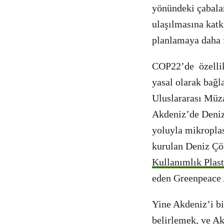
yönündeki çabalar
ulaşılmasına katk
planlamaya daha 
COP22’de özellikl
yasal olarak bağl
Uluslararası Müza
Akdeniz’de Deniz
yoluyla mikroplas
kurulan Deniz Çöp
Kullanımlık Plast
eden Greenpeace 
Yine Akdeniz’i b
belirlemek, ve A