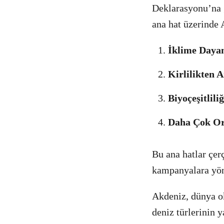
Deklarasyonu’na g
ana hat üzerinde 
İklime Dayan
Kirlilikten 
Biyoçeşitlil
Daha Çok Ort
Bu ana hatlar çe
kampanyalara yöne
Akdeniz, dünya o
deniz türlerinin 