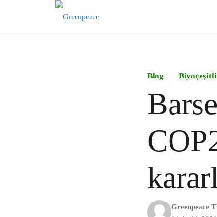
Blog
Biyoçeşitl
Barse
COP2
karar
Greenpeace T