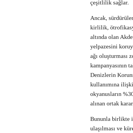
çeşitlilik sağlar.
Ancak, sürdürülem
kirlilik, ötrofika
altında olan Akde
yelpazesini koruy
ağı oluşturması 
kampanyasının tal
Denizlerin Korunm
kullanımına ilişk
okyanusların %30
alınan ortak kara
Bununla birlikte 
ulaşılması ve kür