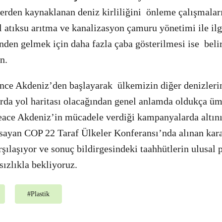
erden kaynaklanan deniz kirliliğini önleme çalışmaları
 atıksu arıtma ve kanalizasyon çamuru yönetimi ile ilg
inden gelmek için daha fazla çaba gösterilmesi ise beli
an.
 önce Akdeniz’den başlayarak ülkemizin diğer denizler
rda yol haritası olacağından genel anlamda oldukça ümi
eace Akdeniz’in mücadele verdiği kampanyalarda altını
psayan COP 22 Taraf Ülkeler Konferansı’nda alınan kara
ılaşıyor ve sonuç bildirgesindeki taahhütlerin ulusal p
sızlıkla bekliyoruz.
#
Plastik