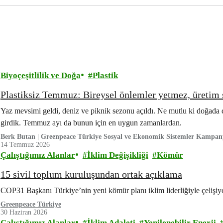
Biyoçeşitlilik ve Doğa
Plastik
Plastiksiz Temmuz: Bireysel önlemler yetmez, üretim s
Yaz mevsimi geldi, deniz ve piknik sezonu açıldı. Ne mutlu ki doğada 
girdik. Temmuz ayı da bunun için en uygun zamanlardan.
Berk Butan | Greenpeace Türkiye Sosyal ve Ekonomik Sistemler Kampa
14 Temmuz 2026
Çalıştığımız Alanlar
İklim Değişikliği
Kömür
15 sivil toplum kuruluşundan ortak açıklama
COP31 Başkanı Türkiye’nin yeni kömür planı iklim liderliğiyle çelişiy
Greenpeace Türkiye
30 Haziran 2026
Çalıştığımız Alanlar
İklim Adaleti
Yenilenebilir Enerji