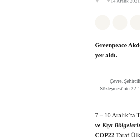
14 Aralık 2021
Paylaş What
Paylaş
Greenpeace Akde
yer aldı.
Çevre, Şehirci
Sözleşmesi’nin 22. 
7 – 10 Aralık’ta 
ve Kıyı Bölgeler
COP22
Taraf Ülk