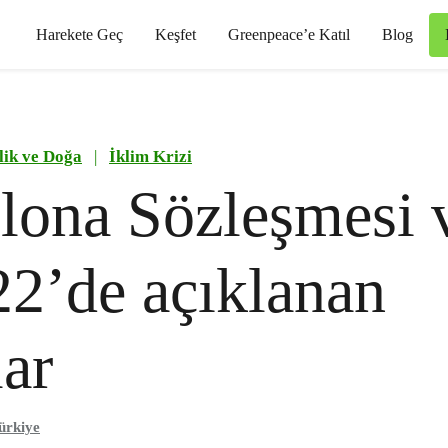
Harekete Geç
Keşfet
Greenpeace’e Katıl
Blog
ilik ve Doğa
|
İklim Krizi
lona Sözleşmesi 
2’de açıklanan
lar
ürkiye