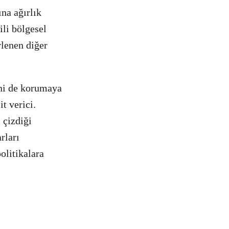
na ağırlık
ili bölgesel
rlenen diğer
ini de korumaya
t verici.
 çizdiği
rları
olitikalara