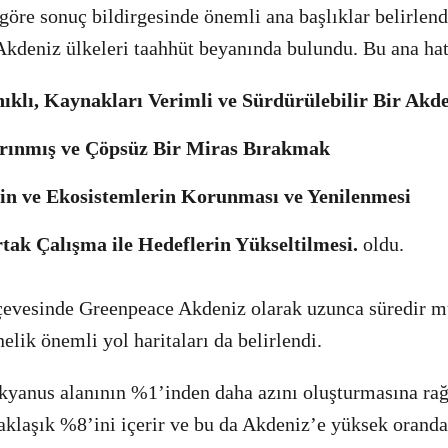
öre sonuç bildirgesinde önemli ana başlıklar belirlend
Akdeniz ülkeleri taahhüt beyanında bulundu. Bu ana hat
ıklı, Kaynakları Verimli ve Sürdürülebilir Bir Akde
Arınmış ve Çöpsüz Bir Miras Bırakmak
iğin ve Ekosistemlerin Korunması ve Yenilenmesi
ak Çalışma ile Hedeflerin Yükseltilmesi.
oldu.
rçevesinde Greenpeace Akdeniz olarak uzunca süredir m
lik önemli yol haritaları da belirlendi.
kyanus alanının %1’inden daha azını oluşturmasına ra
yaklaşık %8’ini içerir ve bu da Akdeniz’e yüksek oranda