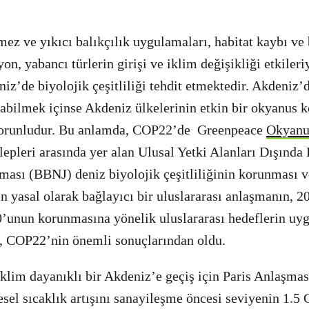
ez ve yıkıcı balıkçılık uygulamaları, habitat kaybı ve
syon, yabancı türlerin girişi ve iklim değişikliği etkiler
niz’de biyolojik çeşitliliği tehdit etmektedir. Akdeniz
abilmek içinse Akdeniz ülkelerinin etkin bir okyanus 
zorunludur. Bu anlamda, COP22’de Greenpeace
Okyanu
epleri arasında yer alan Ulusal Yetki Alanları Dışında
ası (BBNJ) deniz biyolojik çeşitliliğinin korunması ve
in yasal olarak bağlayıcı bir uluslararası anlaşmanın, 2
’unun korunmasına yönelik uluslararası hedeflerin uy
r, COP22’nin önemli sonuçlarından oldu.
iklim dayanıklı bir Akdeniz’e geçiş için Paris Anlaşma
esel sıcaklık artışını sanayileşme öncesi seviyenin 1.5