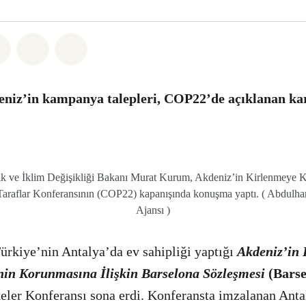
sapp
 Facebook
Paylaş Twitter
Paylaş Email
Share on Bluesky
niz’in kampanya talepleri, COP22’de açıklanan kar
lik ve İklim Değişikliği Bakanı Murat Kurum, Akdeniz’in Kirlenmeye 
Taraflar Konferansının (COP22) kapanışında konuşma yaptı. ( Abdulh
Ajansı )
Türkiye’nin Antalya’da ev sahipliği yaptığı
Akdeniz’in 
inin Korunmasına İlişkin Barselona Sözleşmesi
(Barse
eler Konferansı sona erdi. Konferansta imzalanan Anta