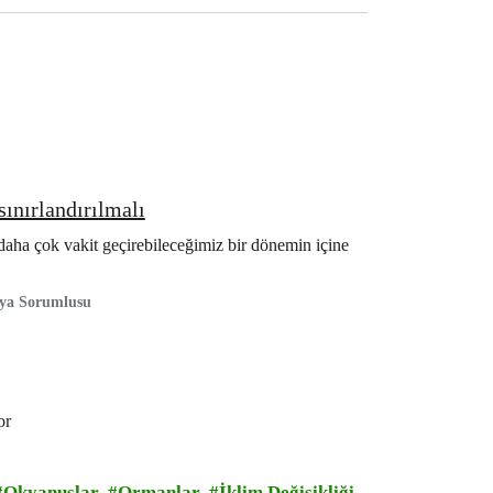
ınırlandırılmalı
daha çok vakit geçirebileceğimiz bir dönemin içine
nya Sorumlusu
or
Okyanuslar
Ormanlar
İklim Değişikliği