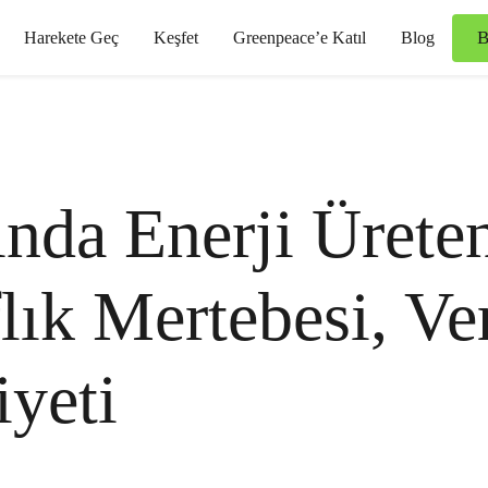
B
Harekete Geç
Keşfet
Greenpeace’e Katıl
Blog
ında Enerji Ürete
lık Mertebesi, Ve
yeti