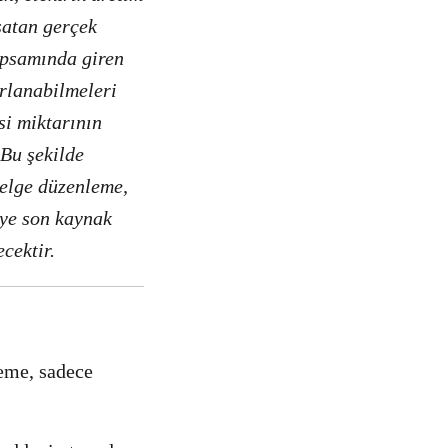
 satan gerçek
apsamında giren
arlanabilmeleri
isi miktarının
 Bu şekilde
 belge düzenleme,
iye son kaynak
cektir.
eme, sadece