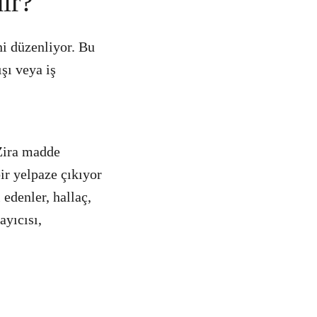
ir?
ni düzenliyor. Bu
ışı veya iş
 Zira madde
ir yelpaze çıkıyor
 edenler, hallaç,
ayıcısı,