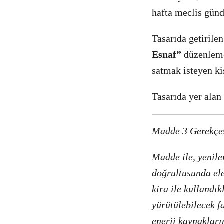
hafta meclis gün
Tasarıda getirile
Esnaf”
düzenlemes
satmak isteyen kiş
Tasarıda yer alan
Madde 3 Gerekçe
Madde ile, yenile
doğrultusunda ele
kira ile kullandı
yürütülebilecek f
enerji kaynakları