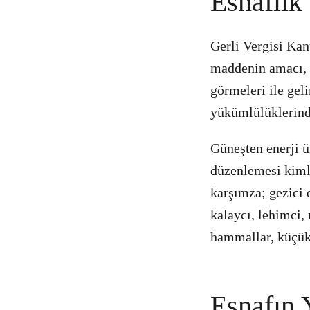
Esnaflık
Gerli Vergisi Kan
maddenin amacı, be
görmeleri ile geli
yükümlülüklerind
Güneşten enerji ü
düzenlemesi kimle
karşımza; gezici o
kalaycı, lehimci, 
hammallar, küçük
Esnafın 