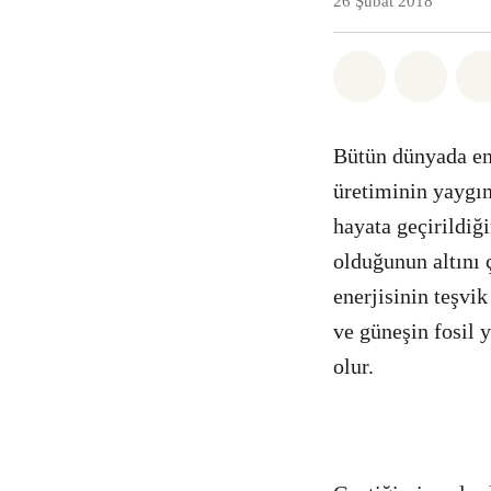
26 Şubat 2018
Paylaş What
Paylaş
Bütün dünyada en
üretiminin yaygın
hayata geçirildiğ
olduğunun altını
enerjisinin teşvik
ve güneşin fosil y
olur.