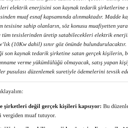
kleri elektrik enerjisini son kaynak tedarik şirketlerine
rgisinden muaf esnaf kapsamında alınmaktadır. Madde k
im tesisine sahip olanların, söz konusu muafiyetten yar
de tüm tesislerinden üretip satabilecekleri elektrik enerj
w’lık (10Kw dahil) sınır göz önünde bulundurulacaktır.
iği son kaynak tedarik şirketine satan gerçek kişilerin,
yanname verme yükümlülüğü olmayacak, satış yapan kiş
der pusulası düzenlemek suretiyle ödemelerini tevsik ede
çıklayalım:
şirketleri değil gerçek kişileri kapsıyor:
Bu düzenl
ri vergiden muaf tutuyor.