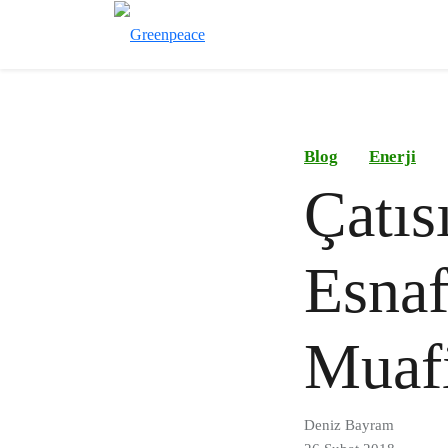
Blog
Enerji
Çatıs
Esnaf
Muafi
Deniz Bayram