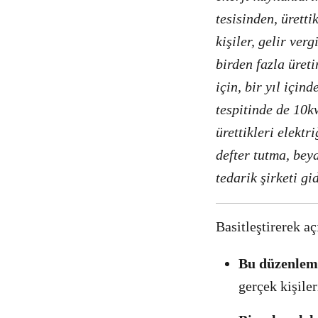
tesisinden, üretti
kişiler, gelir ve
birden fazla üret
için, bir yıl için
tespitinde de 10k
ürettikleri elektr
defter tutma, be
tedarik şirketi gi
Basitleştirerek a
Bu düzenleme 
gerçek kişile