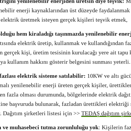
triğini yenilenebilir enerjiden üretsin diye teşvik:
Ma
nebilir enerji kaynaklarından üst düzeyde faydalanmak 
elektrik üretmek isteyen gerçek kişileri teşvik etmek,
lduğu hem kiraladığı taşınmazda yenilenebilir ener
ısında elektrik üretip, kullanmak ve kullandığından fa
 gerçek kişi, üretim tesisinin kurulacağı yere ait tapu 
ya kullanım hakkını gösterir belgesini sunması yeterli.
zlası elektrik sisteme satılabilir:
10KW ve altı gücü
lı yenilenebilir enerji üreten gerçek kişiler, ürettikler
den fazla olması durumunda, bölgelerinde elektrik dağı
tine başvuruda bulunarak, fazladan ürettikleri elektriği
. Dağıtım şirketleri listesi için >>
TEDAŞ dağıtım şirke
a ve muhasebeci tutma zorunluluğu yok
: Kişilerin fa