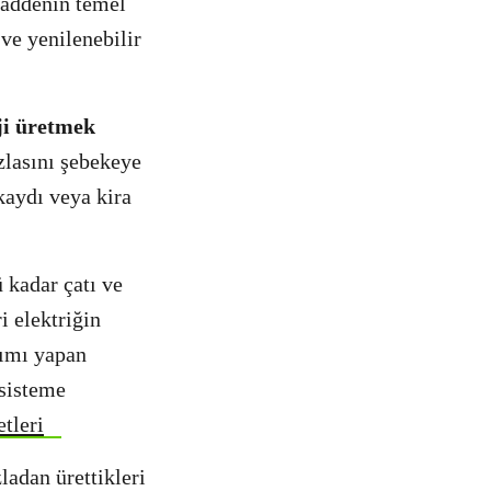
ddenin temel
ve yenilenebilir
ji üretmek
zlasını şebekeye
kaydı veya kira
 kadar çatı ve
i elektriğin
tımı yapan
 sisteme
tleri
zladan ürettikleri