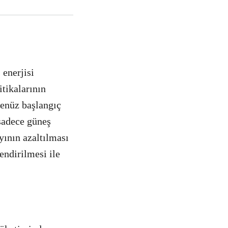
enerjisi
tikalarının
henüz başlangıç
sadece güneş
ayının azaltılması
endirilmesi ile