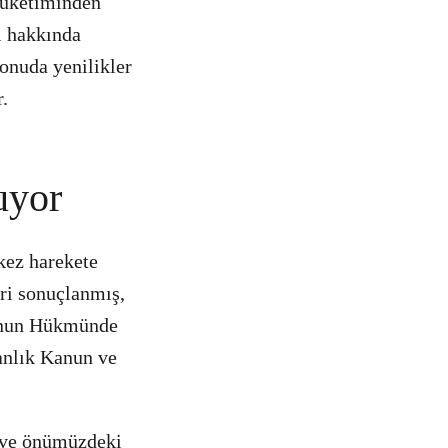
 tüketiminden
şı hakkında
onuda yenilikler
.
uyor
kez harekete
ri sonuçlanmış,
Kanun Hükmünde
anlık Kanun ve
i ve önümüzdeki