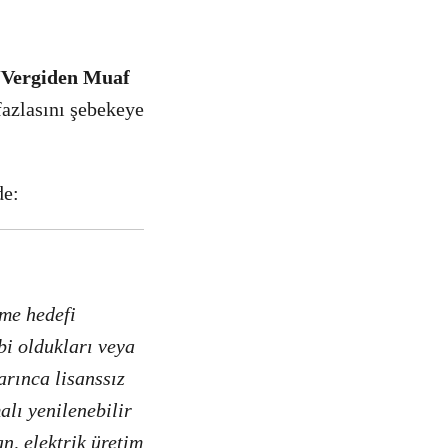
“Vergiden Muaf
fazlasını şebekeye
de:
tme hedefi
bi oldukları veya
arınca lisanssız
alı yenilenebilir
, elektrik üretim