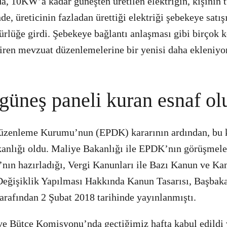
a, 10KW’a kadar güneşten üretilen elektriğin, kişinin
de, üreticinin fazladan ürettiği elektriği şebekeye satı
rlüğe girdi. Şebekeye bağlantı anlaşması gibi birçok k
tiren mevzuat düzenlemelerine bir yenisi daha ekleniyor
 güneş paneli kuran esnaf ol
Düzenleme Kurumu’nun (EPDK) kararının ardından, bu 
anlığı oldu. Maliye Bakanlığı ile EPDK’nın görüşmele
’nın hazırladığı, Vergi Kanunları ile Bazı Kanun ve 
eğişiklik Yapılması Hakkında Kanun Tasarısı, Başbak
tarafından 2 Şubat 2018 tarihinde yayınlanmıştı.
 ve Bütçe Komisyonu’nda geçtiğimiz hafta kabul edild