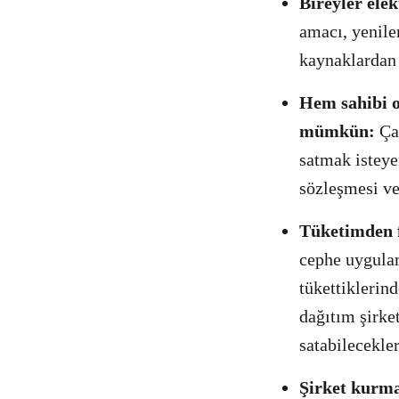
Bireyler elek
amacı, yenile
kaynaklardan 
Hem sahibi o
mümkün:
Çat
satmak isteyen
sözleşmesi ve
Tüketimden fa
cephe uygulama
tükettiklerin
dağıtım şirke
satabilecekler
Şirket kurm