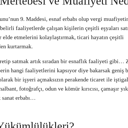
 Mertebesi ve Muafiyeti Ned
unu’nun 9. Maddesi, esnaf erbabı olup vergi muafiyeti
lirli faaliyetlerde çalışan kişilerin çeşitli eşyaları sat
r elde etmelerini kolaylaştırmak, ticari hayatın çeşitli
en kurtarmak.
retip satmak artık sıradan bir esnaflık faaliyeti gibi…
rin hangi faaliyetlerini kapsıyor diye bakarsak geniş b
larak bir işyeri açmaksızın perakende ticaret ile iştigal
nalbant, fotoğrafçı, odun ve kömür kırıcısı, çamaşır yık
 sanat erbabı…
Yükümlülükleri?