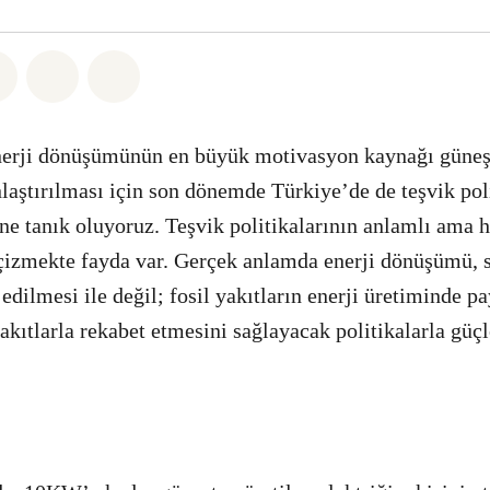
sapp
 Facebook
Paylaş Twitter
Paylaş Email
Share on Bluesky
erji dönüşümünün en büyük motivasyon kaynağı güneş 
laştırılması için son dönemde Türkiye’de de teşvik poli
ine tanık oluyoruz. Teşvik politikalarının anlamlı ama 
 çizmekte fayda var. Gerçek anlamda enerji dönüşümü, 
 edilmesi ile değil; fosil yakıtların enerji üretiminde p
akıtlarla rekabet etmesini sağlayacak politikalarla güçl