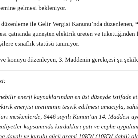
demine gelmesi bekleniyor.
n düzenleme ile Gelir Vergisi Kanunu’nda düzenlenen,
i çatısında güneşten elektrik üreten ve tükettiğinden 
ilere esnaflık statüsü tanınıyor.
 ve konuyu düzenleyen, 3. Maddenin gerekçesi şu şekil
si:
nebilir enerji kaynaklarından en üst düzeyde istifade e
ktrik enerjisi üretiminin teşvik edilmesi amacıyla, sahi
kları meskenlerde, 6446 sayılı Kanun’un 14. Maddesi uy
aaliyetler kapsamında kurdukları çatı ve cephe uygulam
na dayalı ve kurulu gücü azami 10KW (10KW dahil) olan