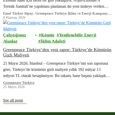
Elbistan halkı için tarihi bir gün yaklaşıyor. Afşin-Elbistan A
Termik Santrali’ne yapılması planlanan iki yeni üniteye verilen
Çevresel Etki Değerlendirme (ÇED)…
Emel Türker Alpay- Greenpeace Türkiye İklim ve Enerji Kampanya
Sorumlusu
8 Haziran 2026
Çalıştığımız
Kömür
Yenilenebilir Enerji
Alanlar
İklim Adaleti
Greenpeace Türkiye’den yeni rapor: Türkiye’de Kömürün
Gizli Maliyeti
21 Mayıs 2026, İstanbul – Greenpeace Türkiye’nin son raporuna
göre, Türkiye’de kömürün gizli maliyeti yıllık 592 milyar 13
milyon TL olarak hesaplanıyor. Bu rakam, hane başına yaklaşık
21.500 TL’ye denk…
Greenpeace Türkiye
25 Mayıs 2026
See all posts