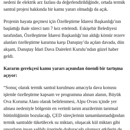
nedeni ile elektrik arz fazlası da değerlendirildiğinde, ortada termik
santral projesi hakkında bir kamu yararı olmadığı da açık.
Projenin hayata geçmesi için Özelleştirme İdaresi Başkanlığı’nın
başlattığı ihale süreci tam 7 kez ertelendi. Eskişehir Belediyesi
tarafından, Özelleştirme İdaresi Başkanlığı’nın aldığı kömür rezerv
alanları özelleştirme kararına karşı Danıştay’da açılan davada, dün
akşam, Danıştay İdari Dava Daireleri Kurulu’ndan güzel haber
geldi.
Kararın gerekçesi kamu yararı açısından önemli bir tartışma
açıyor:
“Sonuç olarak termik santral kurulması amacıyla dava konusu
işlemle özelleştirme kapsam ve programına alınan alanın, Büyük
Ova Koruma Alanı olarak belirlenmesi, Alpu Ovası içinde yer
alması nedeniyle bölgenin en verimli tarım arazilerinin tarımsal
bütünlüğünün bozulacağı, ÇED süreçlerinin tamamlanmadığından
termik santralde tüketilecek su miktarı, oluşacak kül miktarı gibi
unsurların insan sağlığı üzerinde doğuracağı olumsuz etkilerin de