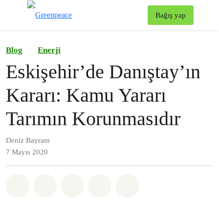
To
Bağış yap
Menü
Blog
Enerji
Eskişehir’de Danıştay’ın
Kararı: Kamu Yararı
Tarımın Korunmasıdır
Deniz Bayram
7 Mayıs 2020
Paylaş Whatsapp
Paylaş Facebook
Paylaş Twitter
Paylaş Email
Share on Bluesky