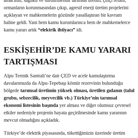
amacının, sağlıklı ve sürdürülebilir tarımsal üretim, çiftçi refahı,
ormanların korunmasından çıkıp, agresif enerji üretim projelerini
açıklayan ve mahkemelerin gözünde yasallaştıran bir kavram
haline geldi. Yani hem kamu kurumlarınca hem de mahkemelerce
kamu yararı artık
“elektrik ihtiyacı”
idi.
ESKİŞEHİR’DE KAMU YARARI
TARTIŞMASI
Alpu Termik Santrali’ne dair ÇED ve acele kamulaştırma
davalarımızda da Alpu-Tepebaşı kömür rezervinin bulunduğu
bölgede
tarımsal üretimin yüksek olması, üretilen gıdanın (tahıl
grubu, sebzecilik, meyvecilik vb.) Türkiye’nin tarımsal
ekonomi listesinin başında
yer alması ve diğer olumsuz çevresel
etkiler nedeniyle projenin hayata geçirilmesinde kamu yararının
mevcut olmadığını açıkladık.
Türkiye’de elektrik piyasasında, tükettiğimizin üzerinde üretim