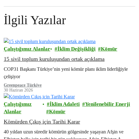
İlgili Yazılar
Çalıştığımız Alanlar
İklim Değişikliği
Kömür
15 sivil toplum kuruluşundan ortak açıklama
COP31 Başkanı Türkiye’nin yeni kömür planı iklim liderliğiyle
çelişiyor
Greenpeace Türkiye
30 Haziran 2026
Çalıştığımız
İklim Adaleti
Yenilenebilir Enerji
Alanlar
Kömür
Kömürden Çıkış için Tarihi Karar
40 yıldan uzun süredir kömürün gölgesinde yaşayan Afşin ve