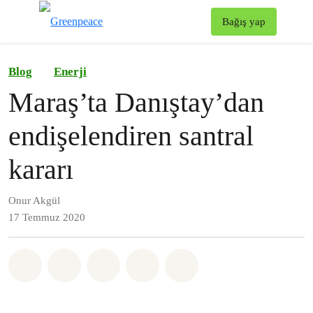
To
Bağış yap
Menü
Blog
Enerji
Maraş’ta Danıştay’dan
endişelendiren santral
kararı
Onur Akgül
17 Temmuz 2020
Paylaş Whatsapp
Paylaş Facebook
Paylaş Twitter
Paylaş Email
Share on Bluesky