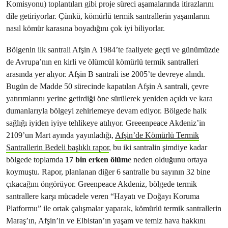
Komisyonu) toplantıları gibi proje süreci aşamalarında itirazlarını
dile getiriyorlar. Çünkü, kömürlü termik santrallerin yaşamlarını
nasıl kömür karasına boyadığını çok iyi biliyorlar.
Bölgenin ilk santrali Afşin A 1984’te faaliyete geçti ve günümüzde
de Avrupa’nın en kirli ve ölümcül kömürlü termik santralleri
arasında yer alıyor. Afşin B santrali ise 2005’te devreye alındı.
Bugün de Madde 50 sürecinde kapatılan Afşin A santrali, çevre
yatırımlarını yerine getirdiği öne sürülerek yeniden açıldı ve kara
dumanlarıyla bölgeyi zehirlemeye devam ediyor. Bölgede halk
sağlığı iyiden iyiye tehlikeye atılıyor. Greeenpeace Akdeniz’in
2109’un Mart ayında yayınladığı,
Afşin’de Kömürlü Termik
Santrallerin Bedeli başlıklı rapor
, bu iki santralin şimdiye kadar
bölgede toplamda
17 bin erken ölüm
e neden olduğunu ortaya
koymuştu. Rapor, planlanan diğer 6 santralle bu sayının 32 bine
çıkacağını öngörüyor. Greenpeace Akdeniz, bölgede termik
santrallere karşı mücadele veren “Hayatı ve Doğayı Koruma
Platformu” ile ortak çalışmalar yaparak, kömürlü termik santrallerin
Maraş’ın, Afşin’in ve Elbistan’ın yaşam ve temiz hava hakkını