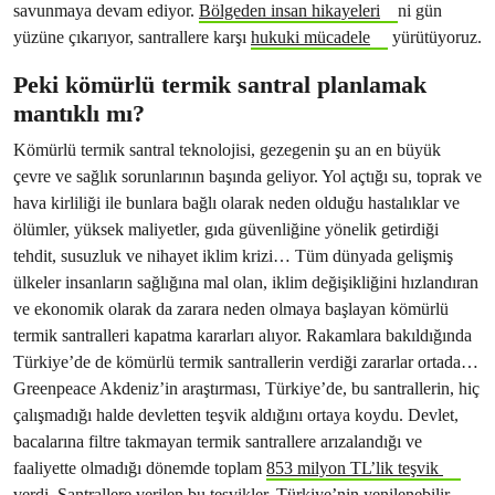
savunmaya devam ediyor.
Bölgeden insan hikayeleri
ni gün
yüzüne çıkarıyor, santrallere karşı
hukuki mücadele
yürütüyoruz.
Peki kömürlü termik santral planlamak
mantıklı mı?
Kömürlü termik santral teknolojisi, gezegenin şu an en büyük
çevre ve sağlık sorunlarının başında geliyor. Yol açtığı su, toprak ve
hava kirliliği ile bunlara bağlı olarak neden olduğu hastalıklar ve
ölümler, yüksek maliyetler, gıda güvenliğine yönelik getirdiği
tehdit, susuzluk ve nihayet iklim krizi… Tüm dünyada gelişmiş
ülkeler insanların sağlığına mal olan, iklim değişikliğini hızlandıran
ve ekonomik olarak da zarara neden olmaya başlayan kömürlü
termik santralleri kapatma kararları alıyor. Rakamlara bakıldığında
Türkiye’de de kömürlü termik santrallerin verdiği zararlar ortada…
Greenpeace Akdeniz’in araştırması, Türkiye’de, bu santrallerin, hiç
çalışmadığı halde devletten teşvik aldığını ortaya koydu. Devlet,
bacalarına filtre takmayan termik santrallere arızalandığı ve
faaliyette olmadığı dönemde toplam
853 milyon TL’lik teşvik
verdi. Santrallere verilen bu teşvikler, Türkiye’nin yenilenebilir