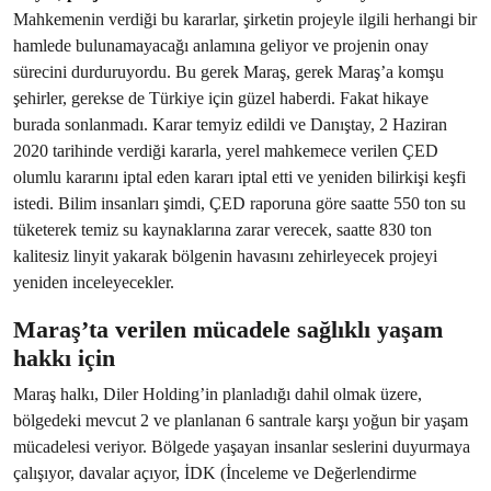
Mahkemenin verdiği bu kararlar, şirketin projeyle ilgili herhangi bir
hamlede bulunamayacağı anlamına geliyor ve projenin onay
sürecini durduruyordu. Bu gerek Maraş, gerek Maraş’a komşu
şehirler, gerekse de Türkiye için güzel haberdi. Fakat hikaye
burada sonlanmadı. Karar temyiz edildi ve Danıştay, 2 Haziran
2020 tarihinde verdiği kararla, yerel mahkemece verilen ÇED
olumlu kararını iptal eden kararı iptal etti ve yeniden bilirkişi keşfi
istedi. Bilim insanları şimdi, ÇED raporuna göre saatte 550 ton su
tüketerek temiz su kaynaklarına zarar verecek, saatte 830 ton
kalitesiz linyit yakarak bölgenin havasını zehirleyecek projeyi
yeniden inceleyecekler.
Maraş’ta verilen mücadele sağlıklı yaşam
hakkı için
Maraş halkı, Diler Holding’in planladığı dahil olmak üzere,
bölgedeki mevcut 2 ve planlanan 6 santrale karşı yoğun bir yaşam
mücadelesi veriyor. Bölgede yaşayan insanlar seslerini duyurmaya
çalışıyor, davalar açıyor, İDK (İnceleme ve Değerlendirme