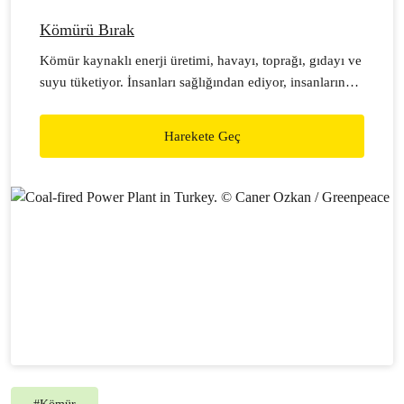
Kömürü Bırak
Kömür kaynaklı enerji üretimi, havayı, toprağı, gıdayı ve
suyu tüketiyor. İnsanları sağlığından ediyor, insanların
geçim kaynaklarına ve yaşadıkları çevreye zarar veriyor.
Bu kirli enerjiye verilen büyük teşvikler ulusal
Harekete Geç
ekonomiyi sarsıyor, cebimizi yakıyor. Kömür, diğer tüm
fosil yakıtlarla birlikte, dünyaya karşı en büyük küresel
tehdit olan iklim krizinin sorumlusu. İklim değişikliğinin
neden olduğu felaketleri durdurabilmek için kömürü
hayatımızdan çıkarmalıyız.