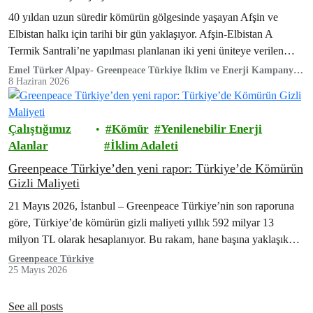
40 yıldan uzun süredir kömürün gölgesinde yaşayan Afşin ve
Elbistan halkı için tarihi bir gün yaklaşıyor. Afşin-Elbistan A
Termik Santrali’ne yapılması planlanan iki yeni üniteye verilen
Çevresel Etki Değerlendirme (ÇED)…
Emel Türker Alpay- Greenpeace Türkiye İklim ve Enerji Kampanya
Sorumlusu
8 Haziran 2026
Çalıştığımız
Kömür
Yenilenebilir Enerji
Alanlar
İklim Adaleti
Greenpeace Türkiye’den yeni rapor: Türkiye’de Kömürün
Gizli Maliyeti
21 Mayıs 2026, İstanbul – Greenpeace Türkiye’nin son raporuna
göre, Türkiye’de kömürün gizli maliyeti yıllık 592 milyar 13
milyon TL olarak hesaplanıyor. Bu rakam, hane başına yaklaşık
21.500 TL’ye denk…
Greenpeace Türkiye
25 Mayıs 2026
See all posts