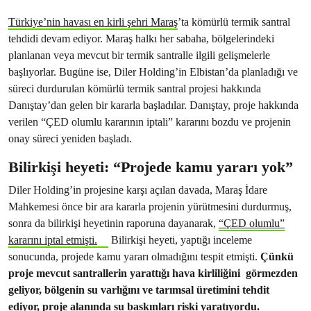
Türkiye’nin havası en kirli şehri Maraş
’ta kömürlü termik santral
tehdidi devam ediyor. Maraş halkı her sabaha, bölgelerindeki
planlanan veya mevcut bir termik santralle ilgili gelişmelerle
başlıyorlar. Bugüne ise, Diler Holding’in Elbistan’da planladığı ve
süreci durdurulan kömürlü termik santral projesi hakkında
Danıştay’dan gelen bir kararla başladılar. Danıştay, proje hakkında
verilen “ÇED olumlu kararının iptali” kararını bozdu ve projenin
onay süreci yeniden başladı.
Bilirkişi heyeti: “Projede kamu yararı yok”
Diler Holding’in projesine karşı açılan davada, Maraş İdare
Mahkemesi önce bir ara kararla projenin yürütmesini durdurmuş,
sonra da bilirkişi heyetinin raporuna dayanarak,
“ÇED olumlu”
kararını iptal etmişti.
Bilirkişi heyeti, yaptığı inceleme
sonucunda, projede kamu yararı olmadığını tespit etmişti.
Çünkü
proje mevcut santrallerin yarattığı hava kirliliğini görmezden
geliyor, bölgenin su varlığını ve tarımsal üretimini tehdit
ediyor, proje alanında su baskınları riski yaratıyordu.