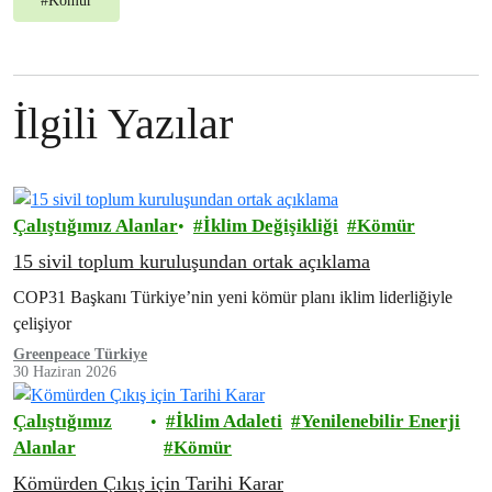
#
Kömür
İlgili Yazılar
Çalıştığımız Alanlar
İklim Değişikliği
Kömür
15 sivil toplum kuruluşundan ortak açıklama
COP31 Başkanı Türkiye’nin yeni kömür planı iklim liderliğiyle
çelişiyor
Greenpeace Türkiye
30 Haziran 2026
Çalıştığımız
İklim Adaleti
Yenilenebilir Enerji
Alanlar
Kömür
Kömürden Çıkış için Tarihi Karar