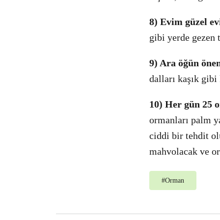
8) Evim güzel e
gibi yerde gezen 
9) Ara öğün öne
dalları kaşık gibi
10) Her gün 25 
ormanları palm ya
ciddi bir tehdit 
mahvolacak ve ora
#
Orman