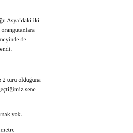
ğu Asya’daki iki
e orangutanlara
üneyinde de
endi.
e 2 türü olduğuna
geçtiğimiz sene
rnak yok.
 metre