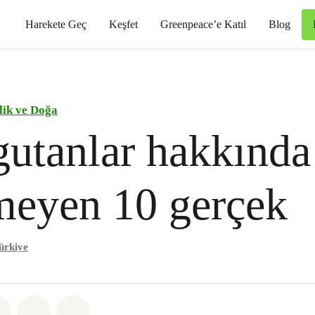
Harekete Geç
Keşfet
Greenpeace’e Katıl
Blog
ilik ve Doğa
utanlar hakkında
meyen 10 gerçek
ürkiye
sapp
 Facebook
Paylaş Twitter
Paylaş Email
Share on Bluesky