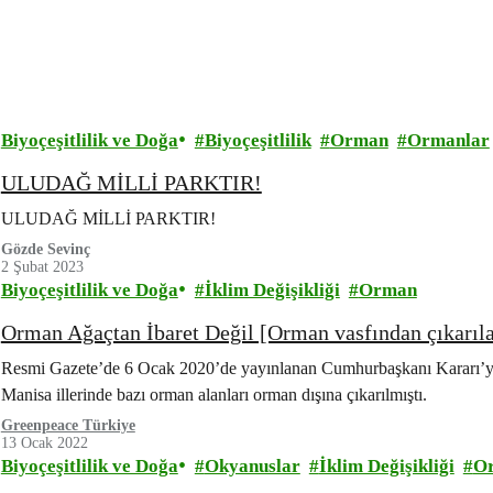
Biyoçeşitlilik ve Doğa
Biyoçeşitlilik
Orman
Ormanlar
ULUDAĞ MİLLİ PARKTIR!
ULUDAĞ MİLLİ PARKTIR!
Gözde Sevinç
2 Şubat 2023
Biyoçeşitlilik ve Doğa
İklim Değişikliği
Orman
Orman Ağaçtan İbaret Değil [Orman vasfından çıkarılan
Resmi Gazete’de 6 Ocak 2020’de yayınlanan Cumhurbaşkanı Kararı’yl
Manisa illerinde bazı orman alanları orman dışına çıkarılmıştı.
Greenpeace Türkiye
13 Ocak 2022
Biyoçeşitlilik ve Doğa
Okyanuslar
İklim Değişikliği
O