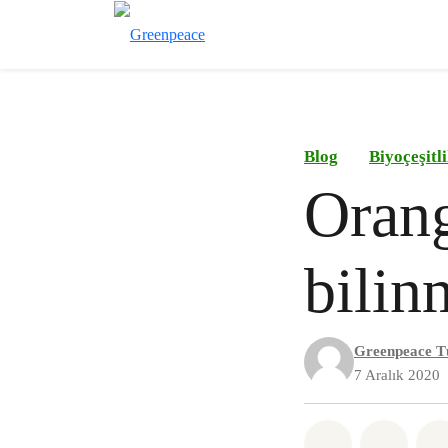
Blog
Biyoçeşitl
Orang
bilin
Greenpeace T
7 Aralık 2020
Paylaş What
Paylaş