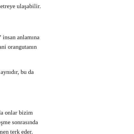
etreye ulaşabilir.
” insan anlamına
ani orangutanın
aynıdır, bu da
a onlar bizim
leşme sonrasında
men terk eder.