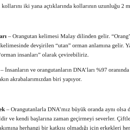
 kollarını iki yana açtıklarında kollarının uzunluğu 2 m
arı
– Orangutan kelimesi Malay dilinden gelir. “Orang
 kelimesinde devşirilen “utan” orman anlamına gelir. Y
orman insanları” olarak çevirebiliriz.
– İnsanların ve orangutanların DNA’ları %97 oranında 
akın akrabalarımızdan biri yapıyor.
ek
– Orangutanlarla DNA’mız büyük oranda aynı olsa d
ldir ve kendi başlarına zaman geçirmeyi severler. Çift
bakımına herhangi bir katkısı olmadığı için erkekleri he