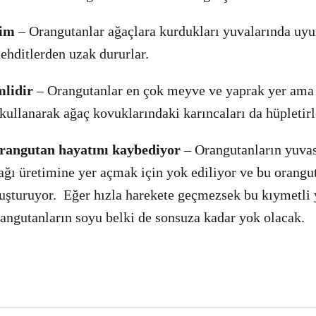
vim
– Orangutanlar ağaçlara kurdukları yuvalarında uyur
tehditlerden uzak dururlar.
mlidir
– Orangutanlar en çok meyve ve yaprak yer ama 
 kullanarak ağaç kovuklarındaki karıncaları da hüpletirl
orangutan hayatını kaybediyor
– Orangutanların yuva
ğı üretimine yer açmak için yok ediliyor ve bu orangut
oluşturuyor. Eğer hızla harekete geçmezsek bu kıymetli
ngutanların soyu belki de sonsuza kadar yok olacak.