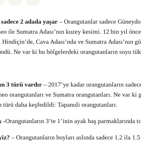
 sadece 2 adada yaşar
– Orangutanlar sadece Güneydo
eo ile Sumatra Adası’nın kuzey kesimi. 12 bin yıl önc
, Hindiçin’de, Cava Adası’nda ve Sumatra Adası’nın g
dü. Ne var ki bu bölgelerdeki orangutanların soyu tük
ın 3 türü vardır
– 2017’ye kadar orangutanların sadec
neo orangutanları ve Sumatra orangutanları. Ne var ki 
n türü daha keşfedildi: Tapanuli orangutanları.
ok
-Orangutanların 3’te 1’inin ayak baş parmaklarında tı
yiz?
– Orangutanların boyları aslında sadece 1.2 ila 1.5