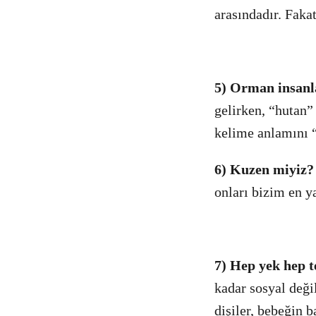
arasındadır. Fakat
5) Orman insanl
gelirken, “hutan”
kelime anlamını “
6) Kuzen miyiz?
onları bizim en y
7) Hep yek hep t
kadar sosyal deği
dişiler, bebeğin 