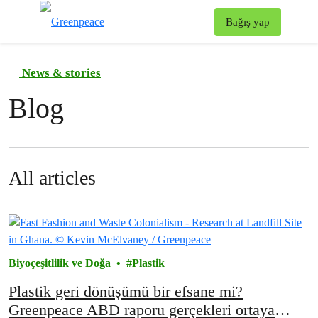
To
Bağış yap
Menü
News & stories
Blog
All articles
Biyoçeşitlilik ve Doğa
Plastik
Plastik geri dönüşümü bir efsane mi?
Greenpeace ABD raporu gerçekleri ortaya