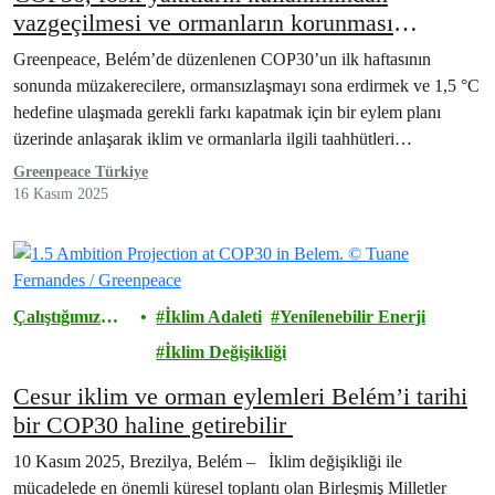
vazgeçilmesi ve ormanların korunması
konusunda ilerleme kaydetti, ancak daha
Greenpeace, Belém’de düzenlenen COP30’un ilk haftasının
fazlası gerekiyor
sonunda müzakerecilere, ormansızlaşmayı sona erdirmek ve 1,5 °C
hedefine ulaşmada gerekli farkı kapatmak için bir eylem planı
üzerinde anlaşarak iklim ve ormanlarla ilgili taahhütleri…
Greenpeace Türkiye
16 Kasım 2025
Çalıştığımız
İklim Adaleti
Yenilenebilir Enerji
Alanlar
İklim Değişikliği
Cesur iklim ve orman eylemleri Belém’i tarihi
bir COP30 haline getirebilir
10 Kasım 2025, Brezilya, Belém – İklim değişikliği ile
mücadelede en önemli küresel toplantı olan Birleşmiş Milletler