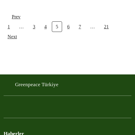
Prev
1
…
3
4
5
6
7
…
21
Next
Greenpeace Türkiye
Haberler