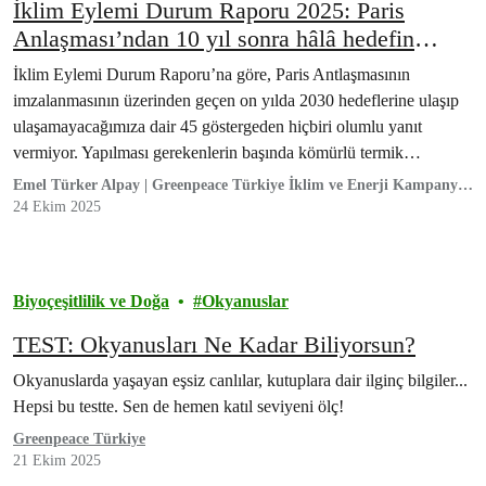
İklim Eylemi Durum Raporu 2025: Paris
Anlaşması’ndan 10 yıl sonra hâlâ hedefin
gerisindeyiz
İklim Eylemi Durum Raporu’na göre, Paris Antlaşmasının
imzalanmasının üzerinden geçen on yılda 2030 hedeflerine ulaşıp
ulaşamayacağımıza dair 45 göstergeden hiçbiri olumlu yanıt
vermiyor. Yapılması gerekenlerin başında kömürlü termik
santralleri kapatmak…
Emel Türker Alpay | Greenpeace Türkiye İklim ve Enerji Kampanya
Sorumlusu
24 Ekim 2025
Biyoçeşitlilik ve Doğa
Okyanuslar
TEST: Okyanusları Ne Kadar Biliyorsun?
Okyanuslarda yaşayan eşsiz canlılar, kutuplara dair ilginç bilgiler...
Hepsi bu testte. Sen de hemen katıl seviyeni ölç!
Greenpeace Türkiye
21 Ekim 2025