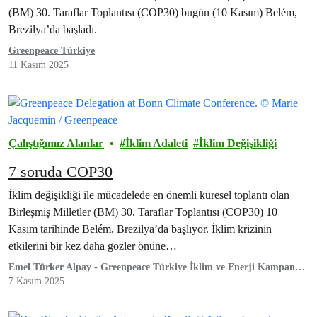
(BM) 30. Taraflar Toplantısı (COP30) bugün (10 Kasım) Belém,
Brezilya’da başladı.
Greenpeace Türkiye
11 Kasım 2025
Çalıştığımız Alanlar
İklim Adaleti
İklim Değişikliği
7 soruda COP30
İklim değişikliği ile mücadelede en önemli küresel toplantı olan
Birleşmiş Milletler (BM) 30. Taraflar Toplantısı (COP30) 10
Kasım tarihinde Belém, Brezilya’da başlıyor. İklim krizinin
etkilerini bir kez daha gözler önüne…
Emel Türker Alpay - Greenpeace Türkiye İklim ve Enerji Kampanya
Sorumlusu
7 Kasım 2025