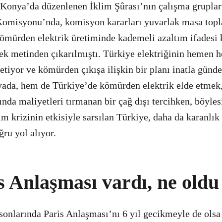
a Konya’da düzenlenen İklim Şûrası’nın çalışma gruplar
omisyonu’nda, komisyon kararları yuvarlak masa toplan
 kömürden elektrik üretiminde kademeli azaltım ifades
rek metinden çıkarılmıştı. Türkiye elektriğinin hemen h
tiyor ve kömürden çıkışa ilişkin bir planı inatla günd
ada, hem de Türkiye’de kömürden elektrik elde etmek
nda maliyetleri tırmanan bir çağ dışı tercihken, böyles
lim krizinin etkisiyle sarsılan Türkiye, daha da karanlık
ğru yol alıyor.
s Anlaşması vardı, ne oldu
 sonlarında Paris Anlaşması’nı 6 yıl gecikmeyle de o