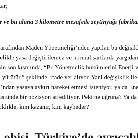
tar;
r ve bu alana 3 kilometre mesafede zeytinyağı fabrikas
tarafından Maden Yönetmeliği’nden yapılan bu değişik
elikle yasa değiştirilemez ve normal şartlarda yargıdan
nin son kısmında, “Bu Yönetmelik hükümlerini Enerji v
yürütür.” şeklinde ifade yer alıyor. Yani değişiklik ile
ndan yasaya aykırı hareket etmesi isteniyor, ya da Ene
stünde bir pozisyon atfediliyor. Peki ne uğruna? Ya da 
iklikle, kim kazanır, kim kaybeder?
bisi, Türkiye’de ayrıcalık