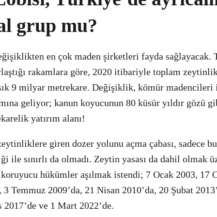
al grup mu?
eğişiklikten en çok maden şirketleri fayda sağlayacak
laştığı rakamlara göre, 2020 itibariyle toplam zeytinli
şık 9 milyar metrekare. Değişiklik, kömür madencileri i
amına geliyor; kanun koyucunun 80 küsür yıldır gözü g
karelik yatırım alanı!
eytinliklere giren dozer yolunu açma çabası, sadece bu
 ile sınırlı da olmadı. Zeytin yasası da dahil olmak ü
n koruyucu hükümler aşılmak istendi; 7 Ocak 2003, 17 
3 Temmuz 2009’da, 21 Nisan 2010’da, 20 Şubat 2013’
s 2017’de ve 1 Mart 2022’de.