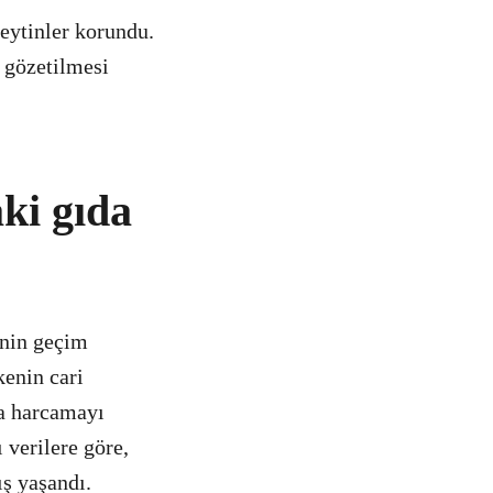
zeytinler korundu.
 gözetilmesi
ki gıda
rinin geçim
kenin cari
na harcamayı
 verilere göre,
ış yaşandı.