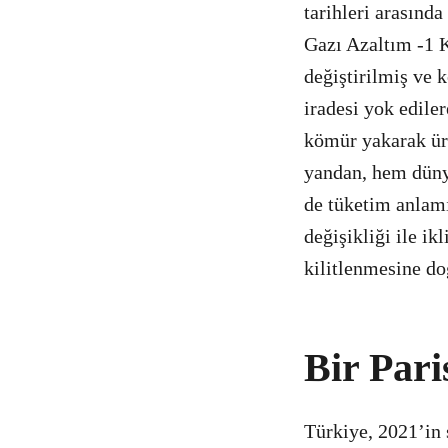
tarihleri arasınd
Gazı Azaltım -1 K
değiştirilmiş ve
iradesi yok edile
kömür yakarak üre
yandan, hem düny
de tüketim anlamı
değişikliği ile ik
kilitlenmesine do
Bir Pari
Türkiye, 2021’in