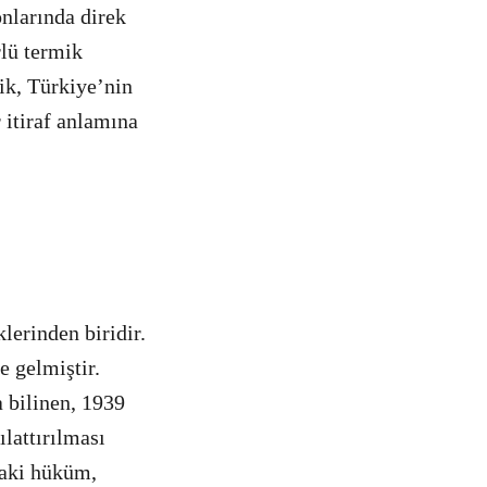
nlarında direk
lü termik
lik, Türkiye’nin
 itiraf anlamına
lerinden biridir.
e gelmiştir.
 bilinen, 1939
ılattırılması
daki hüküm,