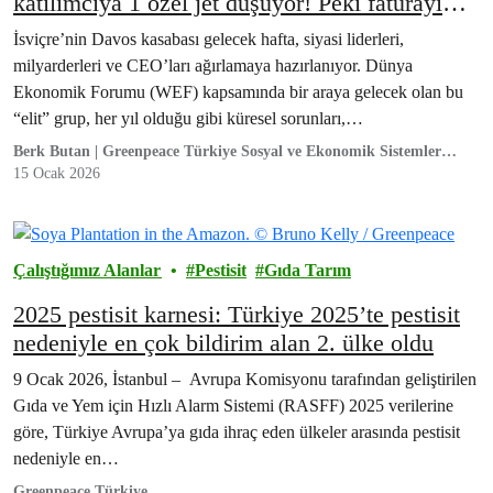
katılımcıya 1 özel jet düşüyor! Peki faturayı
kim ödüyor?
İsviçre’nin Davos kasabası gelecek hafta, siyasi liderleri,
milyarderleri ve CEO’ları ağırlamaya hazırlanıyor. Dünya
Ekonomik Forumu (WEF) kapsamında bir araya gelecek olan bu
“elit” grup, her yıl olduğu gibi küresel sorunları,…
Berk Butan | Greenpeace Türkiye Sosyal ve Ekonomik Sistemler
Kampanya Sorumlusu
15 Ocak 2026
Çalıştığımız Alanlar
Pestisit
Gıda Tarım
2025 pestisit karnesi: Türkiye 2025’te pestisit
nedeniyle en çok bildirim alan 2. ülke oldu
9 Ocak 2026, İstanbul – Avrupa Komisyonu tarafından geliştirilen
Gıda ve Yem için Hızlı Alarm Sistemi (RASFF) 2025 verilerine
göre, Türkiye Avrupa’ya gıda ihraç eden ülkeler arasında pestisit
nedeniyle en…
Greenpeace Türkiye