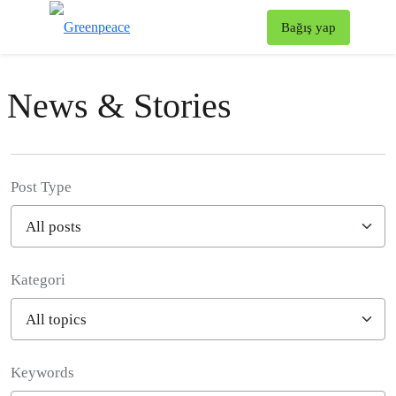
To
Bağış yap
Menü
News & Stories
Post Type
Kategori
Filter posts
Keywords