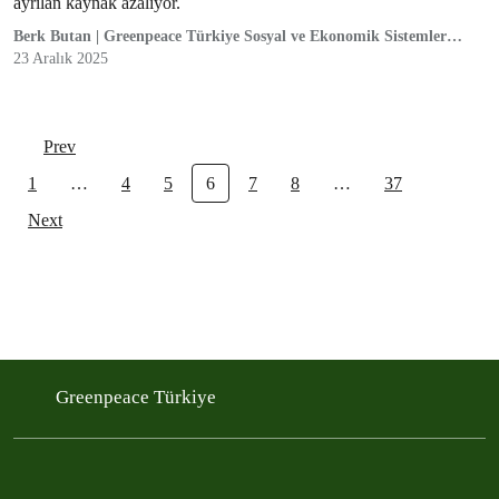
ayrılan kaynak azalıyor.
Berk Butan | Greenpeace Türkiye Sosyal ve Ekonomik Sistemler
Kampanya Sorumlusu
23 Aralık 2025
Prev
1
…
4
5
6
7
8
…
37
Next
Greenpeace Türkiye