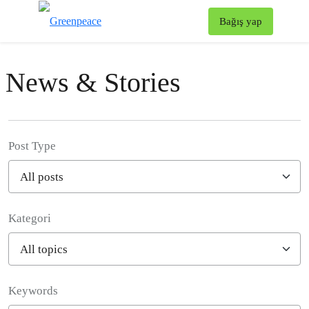
To
Bağış yap
Menü
News & Stories
Post Type
Kategori
Filter posts
Keywords