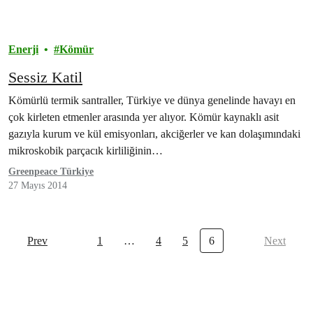
Enerji
Kömür
Sessiz Katil
Kömürlü termik santraller, Türkiye ve dünya genelinde havayı en
çok kirleten etmenler arasında yer alıyor. Kömür kaynaklı asit
gazıyla kurum ve kül emisyonları, akciğerler ve kan dolaşımındaki
mikroskobik parçacık kirliliğinin…
Greenpeace Türkiye
27 Mayıs 2014
Prev
1
…
4
5
6
Next