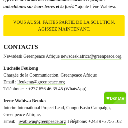
autochtones sur leurs terres et la forêt.”
ajoute Irène Wabiwa.
VOUS AUSSI, FAITES PARTIE DE LA SOLUTION.
AGISSEZ MAINTENANT.
CONTACTS
Newsdesk Greenpeace Afrique
newsdesk.africa@greenpeace.org
Luchelle Feukeng
Chargée de la Communication, Greenpeace Afrique
Email :
lfeukeng@greenpeace.org
Téléphone: : +237 656 46 35 45 (WhatsApp)
Irene Wabiwa Betoko
Interim International Project Lead, Congo Basin Campaign,
Greenpeace Afrique,
Email:
iwabiwa@greenpeace.org
Téléphone: +243 976 756 102