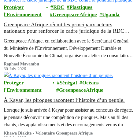
Protéger
RDC
Plastiques
l'Environnement
GreenpeaceAfrique
Uganda
Greenpeace Afrique réunit les principaux acteurs
nationaux pour renforcer le cadre juridique de la RDC
contre la pollution plastique
Greenpeace Afrique, en collaboration avec le Secrétariat Général
du Ministère de l'Environnement, Développement Durable et
Nouvelle Économie du Climat, organise un atelier de consultation
multipartite de deux jours afin de faire progresser les réformes
Raphael Mavambu
30 July 2026
politiques destinées à lutter contre la crise grandissante de la
pollution liée aux emballages plastiques en République
Protéger
Sénégal
Océans
Démocratique du Congo (RDC).
l'Environnement
GreenpeaceAfrique
À Kayar, les pirogues racontent l’histoire d’un peuple.
Lorsque je suis arrivée à Kayar pour assister au concours de régate,
je pensais découvrir une compétition de pirogues. Mais au fil des
chants, des applaudissements et des encouragements venus du
rivage, j’ai compris que ce qui se jouait devant moi allait bien au-
Khawa Diakite - Volontaire Greenpeace Afrique