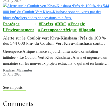
28 July 2026
delà d’une simple course.
Protéger
Forêts
RDC
Energie
l'Environnement
GreenpeaceAfrique
Uganda
Alerte sur le Couloir vert Kivu-Kinshasa :Près de 100 %
des 544 000 km² du Couloir Vert Kivu–Kinshasa sont
couverts par des blocs pétroliers et des concessions
Greenpeace Afrique a lancé aujourd'hui sa note d'orientation
minières.
intitulée « Le Couloir Vert Kivu–Kinshasa : Alerte et urgence d'un
moratoire sur les nouveaux projets extractifs », qui met en lumière
les profondes contradictions entre l'ambitieux programme de
Raphael Mavambu
27 July 2026
conservation de la République Démocratique du Congo (RDC) et
la poursuite de l'expansion des activités pétrolières, gazières et…
See all posts
Comments