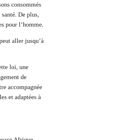
issons consommés
 santé. De plus,
nes pour l’homme.
peut aller jusqu’à
tte loi, une
angement de
être accompagnée
les et adaptées à
eace Afrique,