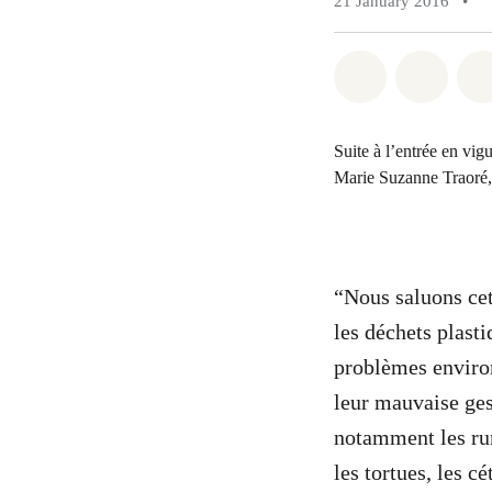
21 January 2016
•
Share on Wh
Share 
Suite à l’entrée en vig
Marie Suzanne Traoré,
“Nous saluons cet
les déchets plast
problèmes environ
leur mauvaise ges
notamment les rum
les tortues, les c