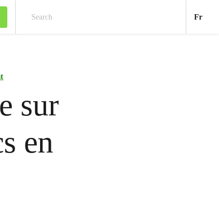
Fran
Fr
Search
t
e sur
cs en