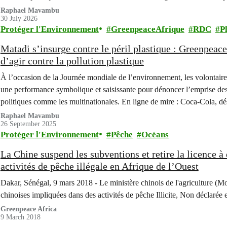
République Démocratique du Congo (RDC).
Raphael Mavambu
30 July 2026
Protéger l'Environnement
GreenpeaceAfrique
RDC
P
Matadi s’insurge contre le péril plastique : Greenpea
d’agir contre la pollution plastique
À l’occasion de la Journée mondiale de l’environnement, les volontair
une performance symbolique et saisissante pour dénoncer l’emprise destr
politiques comme les multinationales. En ligne de mire : Coca-Cola, d
pollueur plastique mondial.
Raphael Mavambu
26 September 2025
Protéger l'Environnement
Pêche
Océans
La Chine suspend les subventions et retire la licence 
activités de pêche illégale en Afrique de l’Ouest
Dakar, Sénégal, 9 mars 2018 - Le ministère chinois de l'agriculture (M
chinoises impliquées dans des activités de pêche Illicite, Non déclaré
Greenpeace Africa
9 March 2018