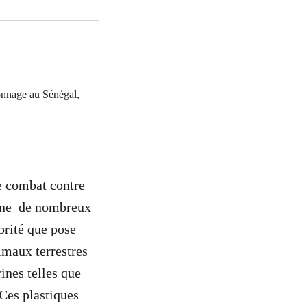
cronnage au Sénégal,
le combat contre
igine de nombreux
brité que pose
imaux terrestres
ines telles que
 Ces plastiques