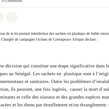
0
Comments
atsapp
on Facebook
Share on Twitter
Share via Email
ueur de la loi portant interdiction des sachets en plastique de faible mi
 Chargée de campagne Océans de Greenpeace Afrique déclare :
te décision qui constitue une étape significative dans 
iques au Sénégal. Les sachets en plastique sont à l’or
nementaux et sanitaires. Outre les problèmes d’insalu
tion, ils peuvent, une fois ingérés, causer la mort d’an
inants et celle des oiseaux et des grandes espèces mar
étacées et les thons par étouffement et/ou étranglement.