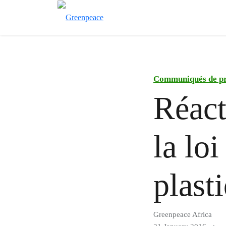
Communiqués de pr
Réact
la loi
plast
Greenpeace Africa