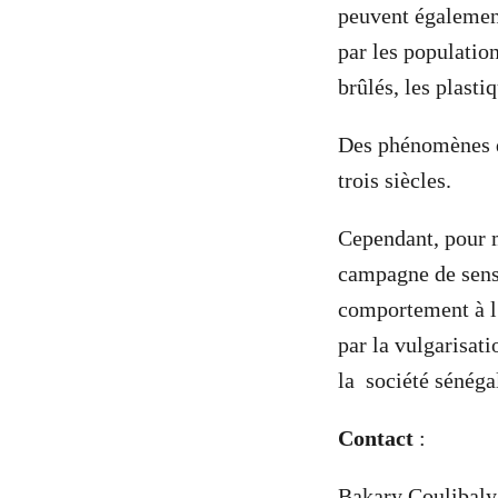
peuvent également
par les populatio
brûlés, les plast
Des phénomènes d’
trois siècles.
Cependant, pour me
campagne de sensi
comportement à l
par la vulgarisati
la société sénéga
Contact
:
Bakary Coulibaly