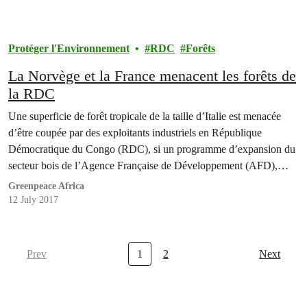
Protéger l'Environnement
RDC
Forêts
La Norvège et la France menacent les forêts de
la RDC
Une superficie de forêt tropicale de la taille d’Italie est menacée
d’être coupée par des exploitants industriels en République
Démocratique du Congo (RDC), si un programme d’expansion du
secteur bois de l’Agence Française de Développement (AFD),
financé par la Norvège, est adopté mardi prochain (18 juillet) à
Greenpeace Africa
Kinshasa.
12 July 2017
Prev
1
2
Next