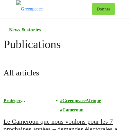
To
Donner
Menu
News & stories
Publications
All articles
Protéger
GreenpeaceAfrique
l'Environnement
Cameroun
Le Cameroun que nous voulons pour les 7
prochaines années – demandes électorales au