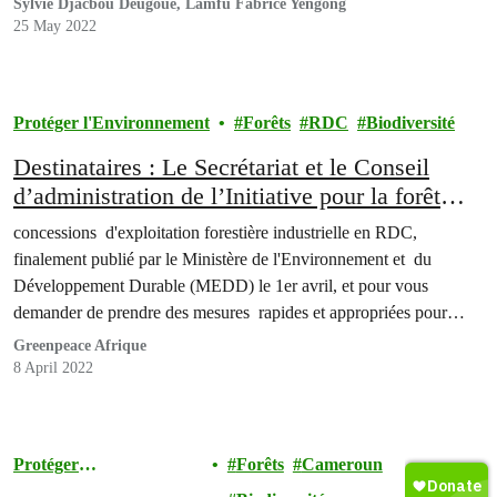
Sylvie Djacbou Deugoue, Lamfu Fabrice Yengong
25 May 2022
Protéger l'Environnement
Forêts
RDC
Biodiversité
Destinataires : Le Secrétariat et le Conseil
d’administration de l’Initiative pour la forêt
d’Afrique centrale (CAFI) et les membres du
concessions d'exploitation forestière industrielle en RDC,
Groupe inter-bailleurs pour l’environnement en
finalement publié par le Ministère de l'Environnement et du
RDC (GIBE)
Développement Durable (MEDD) le 1er avril, et pour vous
demander de prendre des mesures rapides et appropriées pour
répondre à ses conclusions accablantes, notamment que le
Greenpeace Afrique
moratoire sur les nouvelles concessions soit prorogé indéfiniment.
8 April 2022
Protéger
Forêts
Cameroun
l'Environnement