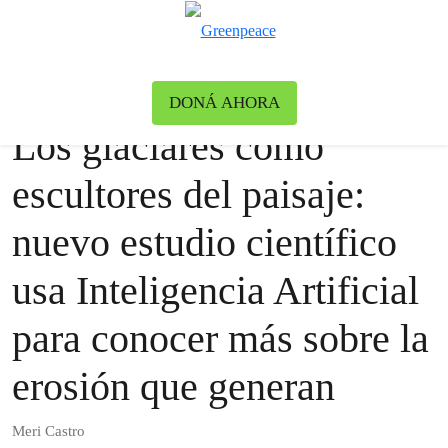
Ca
Menú
Blog
Greenpeace
DONÁ AHORA
Los glaciares como
escultores del paisaje:
nuevo estudio científico
usa Inteligencia Artificial
para conocer más sobre la
erosión que generan
Meri Castro