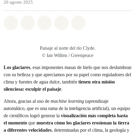
20 agosto 2025
Share on Whatsapp
Share on Facebook
Share on Twitter
Share via Email
Share on Bluesky
Paisaje al norte del río Clyde.
© Ian Willms / Greenpeace
Los glaciares
, esas imponentes masas de hielo que nos deslumbran
con su belleza y que apreciamos por su papel como reguladores del
clima y fuentes de agua dulce, también
tienen otra misión
silenciosa: esculpir el paisaje
.
Ahora, gracias al uso de
machine learning
(aprendizaje
automático, que es una rama de la inteligencia artificial), un equipo
de científicos logró generar la
visualización más completa hasta
el momento
que
muestra cómo los glaciares erosionan la tierra
a diferentes velocidades
, determinadas por el clima, la geología y